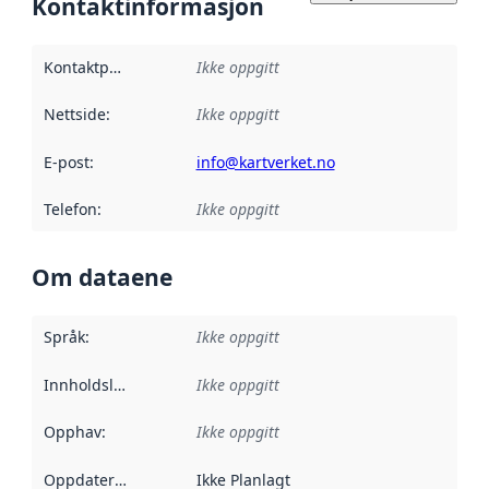
Kontaktinformasjon
Kontaktpunkt
:
Ikke oppgitt
Nettside
:
Ikke oppgitt
E-post
:
info@kartverket.no
Telefon
:
Ikke oppgitt
Om dataene
Språk
:
Ikke oppgitt
Innholdsleverandører
Ikke oppgitt
:
Opphav
:
Ikke oppgitt
Oppdateringsfrekvens
Ikke Planlagt
: