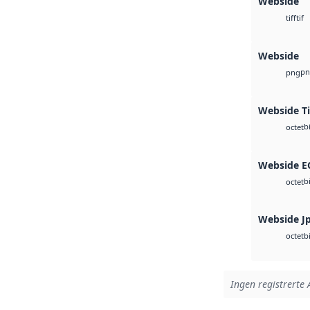
Webside
tif
tiff
Webside
pn
png
Webside Ti
b
octet
Webside 
b
octet
Webside J
b
octet
Ingen registrerte 