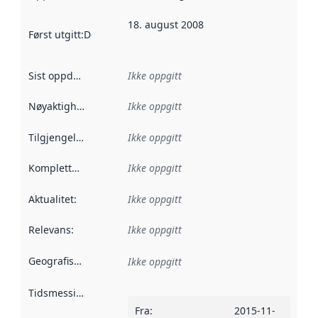
18. august 2008
Først utgitt
:
Denne datoen sier når dataene i dette datasettet 
Sist oppdatert
:
Ikke oppgitt
Nøyaktighet
:
Ikke oppgitt
Tilgjengelighet
:
Ikke oppgitt
Kompletthet
:
Ikke oppgitt
Aktualitet
:
Ikke oppgitt
Relevans
:
Ikke oppgitt
Geografisk avgrensning
:
Ikke oppgitt
Tidsmessig avgrensning
:
Fra
:
2015-11-