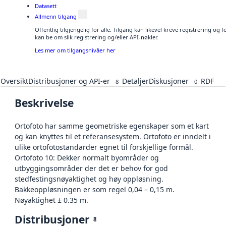
Datasett
Allmenn tilgang
Offentlig tilgjengelig for alle. Tilgang kan likevel kreve registrering o
kan be om slik registrering og/eller API-nøkler.
Les mer om tilgangsnivåer her
Oversikt
Distribusjoner og API-er
Detaljer
Diskusjoner
RDF
8
0
Beskrivelse
Ortofoto har samme geometriske egenskaper som et kart
og kan knyttes til et referansesystem. Ortofoto er inndelt i
ulike ortofotostandarder egnet til forskjellige formål.
Ortofoto 10: Dekker normalt byområder og
utbyggingsområder der det er behov for god
stedfestingsnøyaktighet og høy oppløsning.
Bakkeoppløsningen er som regel 0,04 – 0,15 m.
Nøyaktighet ± 0.35 m.
Distribusjoner
8