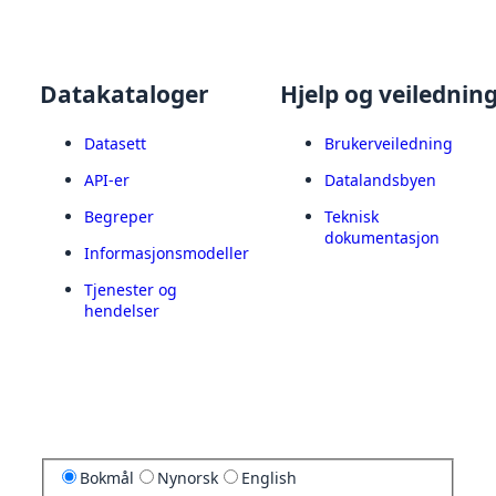
Datakataloger
Hjelp og veilednin
Datasett
Brukerveiledning
API-er
Datalandsbyen
Begreper
Teknisk
dokumentasjon
Informasjonsmodeller
Tjenester og
hendelser
Bokmål
Nynorsk
English