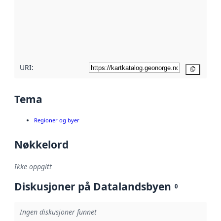
avmetadata.
Les mer om
metadatakvalitet
her
URI:
Kopier
Tema
Regioner og byer
Nøkkelord
Ikke oppgitt
Diskusjoner på Datalandsbyen
0
Ingen diskusjoner funnet