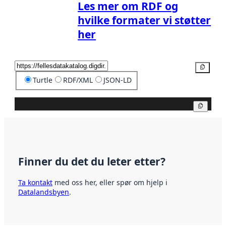
Les mer om RDF og
hvilke formater vi støtter
her
Kopier
Turtle
RDF/XML
JSON-LD
Kopier
Finner du det du leter etter?
Ta kontakt
med oss her, eller spør om hjelp i
Datalandsbyen
.