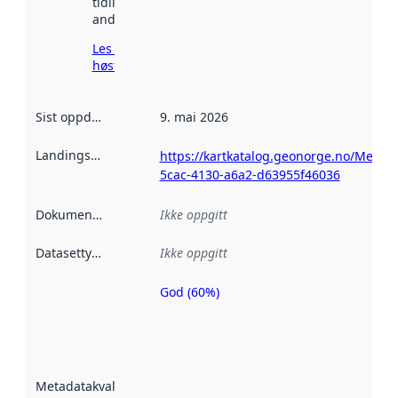
tidligere
andre steder.
Les mer om
høsting her
Sist oppdatert
:
9. mai 2026
Landingsside
:
https://kartkatalog.geonorge.no/Metad
5cac-4130-a6a2-d63955f46036
Dokumentasjon
:
Ikke oppgitt
Datasettype
:
Ikke oppgitt
God (60%)
Metadatakvalitet
er en indikator
på hvor godt
datasettene er
beskrevet ved
Metadatakvalitet
:
hjelp