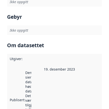
Ikke oppgitt
Gebyr
Ikke oppgitt
Om datasettet
Utgiver
:
19. desember 2023
Denne datoen
sier når
datasettet ble
høstet av
data.norge.no.
Det kan ha
Publisert
:
vært
tilgjengelig