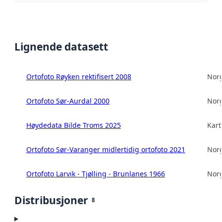
Lignende datasett
Ortofoto Røyken rektifisert 2008
Norg
Ortofoto Sør-Aurdal 2000
Norg
Høydedata Bilde Troms 2025
Kart
Ortofoto Sør-Varanger midlertidig ortofoto 2021
Norg
Ortofoto Larvik - Tjølling - Brunlanes 1966
Norg
Distribusjoner
8