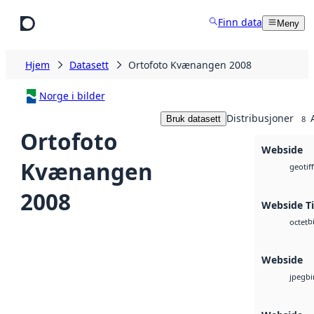
Hopp til hovedinnhold
Finn data
Meny
Hjem
Datasett
Ortofoto Kvænangen 2008
Norge i bilder
Distribusjoner
Bruk datasett
8
Ortofoto
Webside
Kvænangen
geotiff
2008
Webside Ti
b
octet
Webside
bi
jpeg