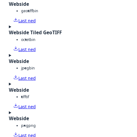
Webside
geotiff
bin
Last ned
Webside Tiled GeoTIFF
octet
bin
Last ned
Webside
jpeg
bin
Last ned
Webside
tiff
tif
Last ned
Webside
png
png
Last ned