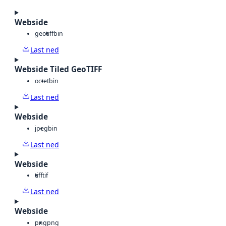
Webside
geotiff
bin
Last ned
Webside Tiled GeoTIFF
octet
bin
Last ned
Webside
jpeg
bin
Last ned
Webside
tiff
tif
Last ned
Webside
png
png