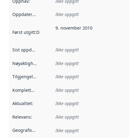
Opphav
:
Ikke oppgitt
Oppdateringsfrekvens
Ikke oppgitt
:
9. november 2010
Først utgitt
:
Denne datoen sier når dataene i dette datasettet 
Sist oppdatert
:
Ikke oppgitt
Nøyaktighet
:
Ikke oppgitt
Tilgjengelighet
:
Ikke oppgitt
Kompletthet
:
Ikke oppgitt
Aktualitet
:
Ikke oppgitt
Relevans
:
Ikke oppgitt
Geografisk avgrensning
:
Ikke oppgitt