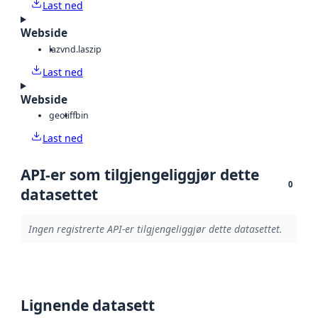
Last ned
Webside
laz
vnd.laszip
Last ned
Webside
geotiff
bin
Last ned
API-er som tilgjengeliggjør dette
0
datasettet
Ingen registrerte API-er tilgjengeliggjør dette datasettet.
Lignende datasett