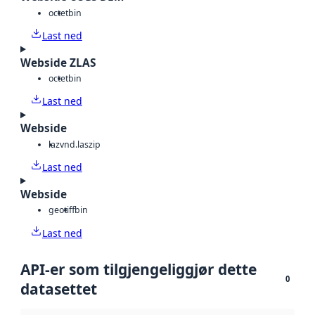
octet
bin
Last ned
Webside ZLAS
octet
bin
Last ned
Webside
laz
vnd.laszip
Last ned
Webside
geotiff
bin
Last ned
API-er som tilgjengeliggjør dette
0
datasettet