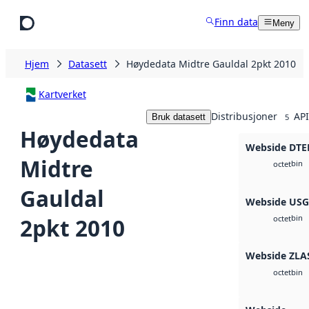
Hopp til hovedinnhold
Finn data
Meny
Hjem
Datasett
Høydedata Midtre Gauldal 2pkt 2010
Kartverket
Distribusjoner
API
Bruk datasett
5
Høydedata
Webside DTE
Midtre
bin
octet
Gauldal
Webside US
bin
2pkt 2010
octet
Webside ZLA
bin
octet