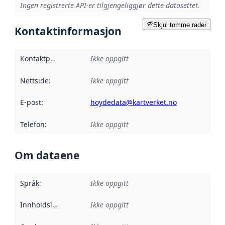
Ingen registrerte API-er tilgjengeliggjør dette datasettet.
Skjul tomme rader
Kontaktinformasjon
Kontaktpunkt
:
Ikke oppgitt
Nettside
:
Ikke oppgitt
E-post
:
hoydedata@kartverket.no
Telefon
:
Ikke oppgitt
Om dataene
Språk
:
Ikke oppgitt
Innholdsleverandører
Ikke oppgitt
: