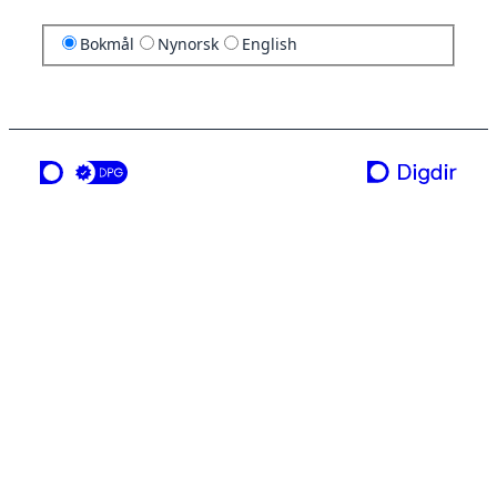
Bokmål
Nynorsk
English
en tjeneste fra