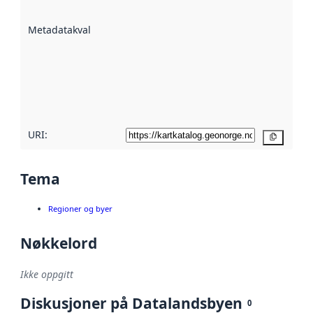
datasettene er
beskrevet ved
Metadatakvalitet
:
hjelp
avmetadata.
Les mer om
metadatakvalitet
her
URI:
Kopier
Tema
Regioner og byer
Nøkkelord
Ikke oppgitt
Diskusjoner på Datalandsbyen
0