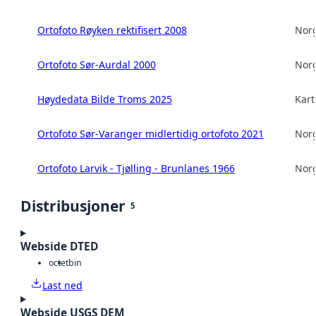
Ortofoto Røyken rektifisert 2008
Norg
Ortofoto Sør-Aurdal 2000
Norg
Høydedata Bilde Troms 2025
Kart
Ortofoto Sør-Varanger midlertidig ortofoto 2021
Norg
Ortofoto Larvik - Tjølling - Brunlanes 1966
Norg
Distribusjoner
5
Webside DTED
octet
bin
Last ned
Webside USGS DEM