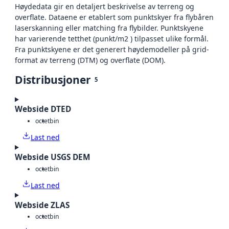
Høydedata gir en detaljert beskrivelse av terreng og
overflate. Dataene er etablert som punktskyer fra flybåren
laserskanning eller matching fra flybilder. Punktskyene
har varierende tetthet (punkt/m2 ) tilpasset ulike formål.
Fra punktskyene er det generert høydemodeller på grid-
format av terreng (DTM) og overflate (DOM).
Distribusjoner
5
Webside DTED
octet
bin
Last ned
Webside USGS DEM
octet
bin
Last ned
Webside ZLAS
octet
bin