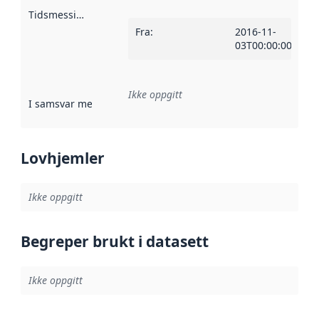
Tidsmessig avgrensning
:
Fra
:
2016-11-
03T00:00:00Z
Ikke oppgitt
I samsvar med
:
Referanse til en implementasjonsregel eller a
Lovhjemler
Ikke oppgitt
Begreper brukt i datasett
Ikke oppgitt