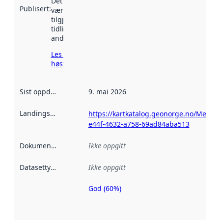
Det kan ha
Publisert
:
vært
tilgjengelig
tidligere
andre steder.
Les mer om
høsting her
Sist oppdatert
:
9. mai 2026
Landingsside
:
https://kartkatalog.geonorge.no/Metad
e44f-4632-a758-69ad84aba513
Dokumentasjon
:
Ikke oppgitt
Datasettype
:
Ikke oppgitt
God (60%)
Metadatakvalitet
er en indikator
på hvor godt