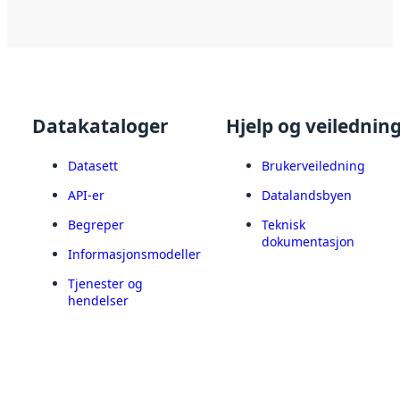
Datakataloger
Hjelp og veilednin
Datasett
Brukerveiledning
API-er
Datalandsbyen
Begreper
Teknisk
dokumentasjon
Informasjonsmodeller
Tjenester og
hendelser