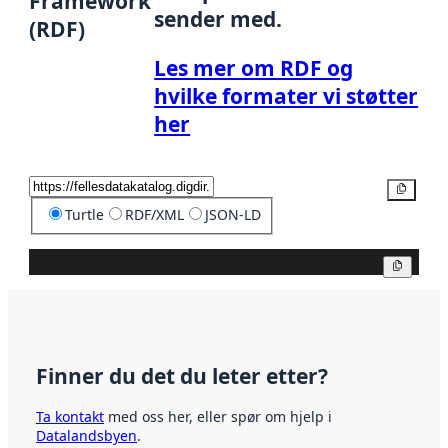
Framework
sender med.
(RDF)
Les mer om RDF og
hvilke formater vi støtter
her
Kopier
Turtle
RDF/XML
JSON-LD
Kopier
Finner du det du leter etter?
Ta kontakt
med oss her, eller spør om hjelp i
Datalandsbyen
.