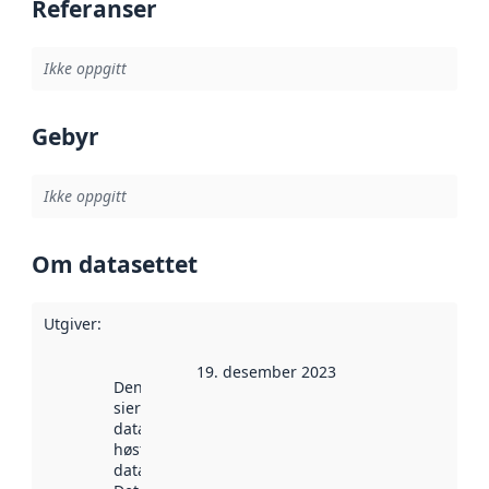
Referanser
Ikke oppgitt
Gebyr
Ikke oppgitt
Om datasettet
Utgiver
:
19. desember 2023
Denne datoen
sier når
datasettet ble
høstet av
data.norge.no.