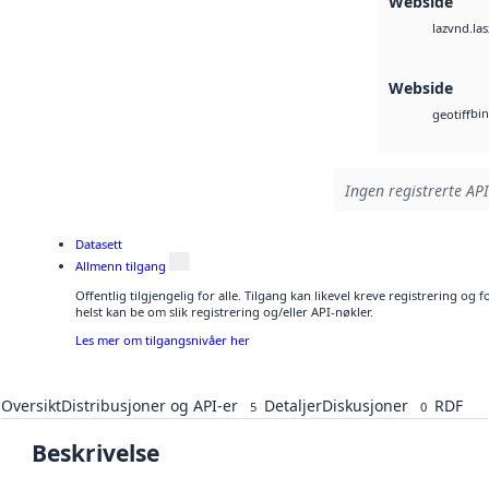
Webside
vnd.las
laz
Webside
bin
geotiff
Ingen registrerte API
Datasett
Allmenn tilgang
Offentlig tilgjengelig for alle. Tilgang kan likevel kreve registrering o
helst kan be om slik registrering og/eller API-nøkler.
Les mer om tilgangsnivåer her
Oversikt
Distribusjoner og API-er
Detaljer
Diskusjoner
RDF
5
0
Beskrivelse