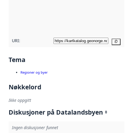
avmetadata.
Les mer om
metadatakvalitet
her
URI:
Kopier
Tema
Regioner og byer
Nøkkelord
Ikke oppgitt
Diskusjoner på Datalandsbyen
0
Ingen diskusjoner funnet