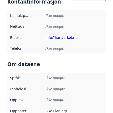
Kontaktinformasjon
Kontaktpunkt
:
Ikke oppgitt
Nettside
:
Ikke oppgitt
E-post
:
info@kartverket.no
Telefon
:
Ikke oppgitt
Om dataene
Språk
:
Ikke oppgitt
Innholdsleverandører
Ikke oppgitt
:
Opphav
:
Ikke oppgitt
Oppdateringsfrekvens
Ikke Planlagt
: