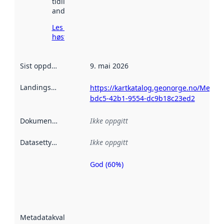
tidligere
andre steder.
Les mer om
høsting her
Sist oppdatert
:
9. mai 2026
Landingsside
:
https://kartkatalog.geonorge.no/Metad
bdc5-42b1-9554-dc9b18c23ed2
Dokumentasjon
:
Ikke oppgitt
Datasettype
:
Ikke oppgitt
God (60%)
Metadatakvalitet
er en indikator
på hvor godt
datasettene er
beskrevet ved
Metadatakvalitet
:
hjelp