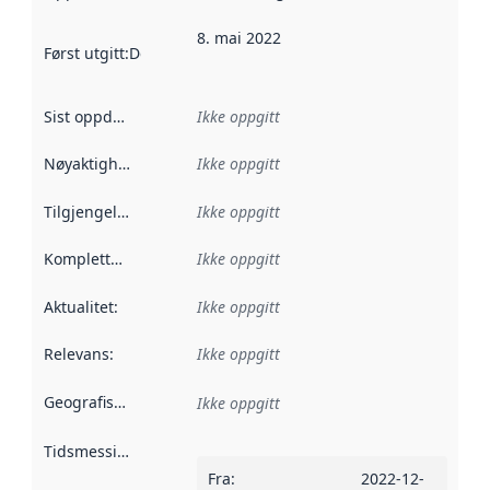
8. mai 2022
Først utgitt
:
Denne datoen sier når dataene i dette datasettet 
Sist oppdatert
:
Ikke oppgitt
Nøyaktighet
:
Ikke oppgitt
Tilgjengelighet
:
Ikke oppgitt
Kompletthet
:
Ikke oppgitt
Aktualitet
:
Ikke oppgitt
Relevans
:
Ikke oppgitt
Geografisk avgrensning
:
Ikke oppgitt
Tidsmessig avgrensning
:
Fra
:
2022-12-