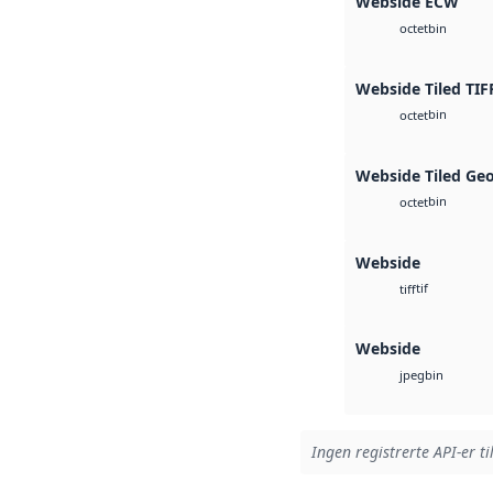
Webside ECW
bin
octet
Webside Tiled TIF
bin
octet
Webside Tiled Ge
bin
octet
Webside
tif
tiff
Webside
bin
jpeg
Ingen registrerte API-er ti