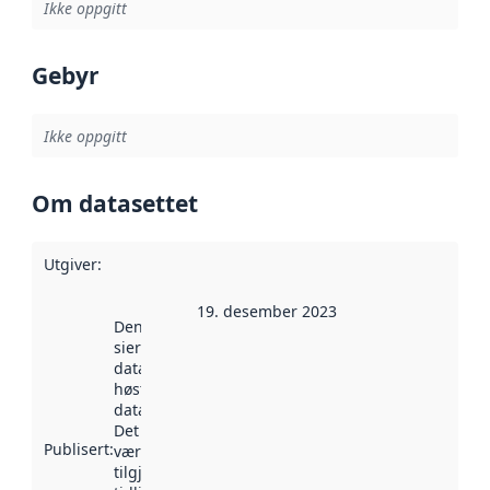
Ikke oppgitt
Gebyr
Ikke oppgitt
Om datasettet
Utgiver
:
19. desember 2023
Denne datoen
sier når
datasettet ble
høstet av
data.norge.no.
Det kan ha
Publisert
:
vært
tilgjengelig