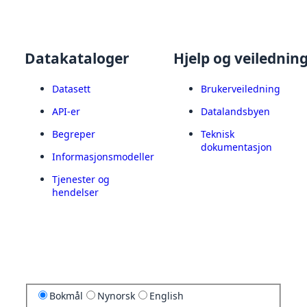
Datakataloger
Hjelp og veilednin
Datasett
Brukerveiledning
API-er
Datalandsbyen
Begreper
Teknisk
dokumentasjon
Informasjonsmodeller
Tjenester og
hendelser
Bokmål
Nynorsk
English