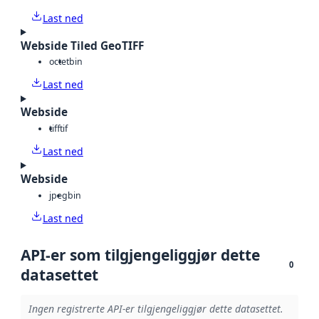
Last ned
Webside Tiled GeoTIFF
octet
bin
Last ned
Webside
tiff
tif
Last ned
Webside
jpeg
bin
Last ned
API-er som tilgjengeliggjør dette
0
datasettet
Ingen registrerte API-er tilgjengeliggjør dette datasettet.