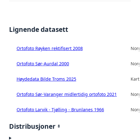
Lignende datasett
Ortofoto Røyken rektifisert 2008
Norg
Ortofoto Sør-Aurdal 2000
Norg
Høydedata Bilde Troms 2025
Kart
Ortofoto Sør-Varanger midlertidig ortofoto 2021
Norg
Ortofoto Larvik - Tjølling - Brunlanes 1966
Norg
Distribusjoner
8