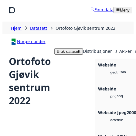
Hopp til hovedinnhold
Finn data
Meny
Hjem
Datasett
Ortofoto Gjøvik sentrum 2022
Norge i bilder
Distribusjoner
API-er
Bruk datasett
8
Ortofoto
Webside
Gjøvik
bin
geotiff
sentrum
Webside
png
2022
png
Webside Jpeg200
bin
octet