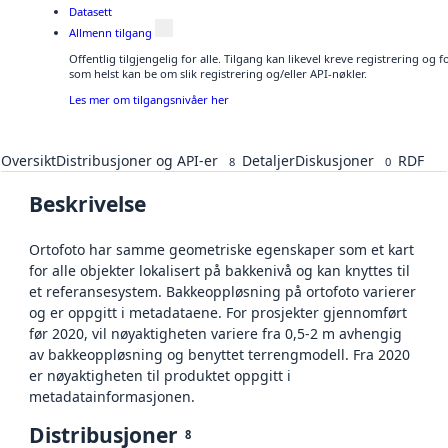
Datasett
Allmenn tilgang
Offentlig tilgjengelig for alle. Tilgang kan likevel kreve registrering og
som helst kan be om slik registrering og/eller API-nøkler.
Les mer om tilgangsnivåer her
Oversikt
Distribusjoner og API-er
Detaljer
Diskusjoner
RDF
8
0
Beskrivelse
Ortofoto har samme geometriske egenskaper som et kart
for alle objekter lokalisert på bakkenivå og kan knyttes til
et referansesystem. Bakkeoppløsning på ortofoto varierer
og er oppgitt i metadataene. For prosjekter gjennomført
før 2020, vil nøyaktigheten variere fra 0,5-2 m avhengig
av bakkeoppløsning og benyttet terrengmodell. Fra 2020
er nøyaktigheten til produktet oppgitt i
metadatainformasjonen.
Distribusjoner
8