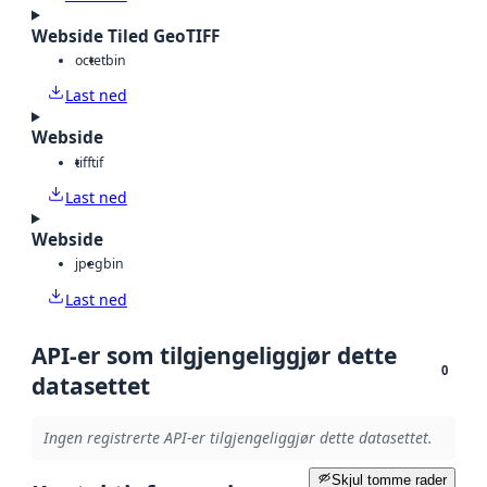
Webside Tiled GeoTIFF
octet
bin
Last ned
Webside
tiff
tif
Last ned
Webside
jpeg
bin
Last ned
API-er som tilgjengeliggjør dette
0
datasettet
Ingen registrerte API-er tilgjengeliggjør dette datasettet.
Skjul tomme rader