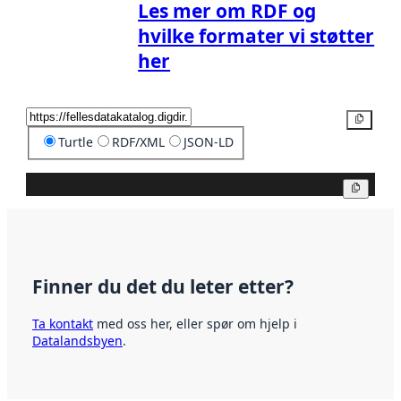
Les mer om RDF og
hvilke formater vi støtter
her
Kopier
Turtle
RDF/XML
JSON-LD
Kopier
Finner du det du leter etter?
Ta kontakt
med oss her, eller spør om hjelp i
Datalandsbyen
.