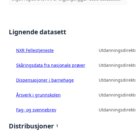
Lignende datasett
NXR Fellestjeneste
Utdanningsdirekto
Skåringsdata fra nasjonale prøver
Utdanningsdirekto
Dispensasjoner i barnehage
Utdanningsdirekto
Årsverk i grunnskolen
Utdanningsdirekto
Fag- og svennebrev
Utdanningsdirekto
Distribusjoner
1