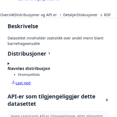
Oversikt
Distribusjoner og API-er
Detaljer
Diskusjoner
RDF
1
0
Beskrivelse
Datasettet inneholder statistikk over andel menn blant
barnehageansatte
Distribusjoner
1
Navnløs distribusjon
Eksempeldata
Last ned
API-er som tilgjengeliggjør dette
0
datasettet
Ingen registrerte API-er tilgjengeliggjør dette datasettet.