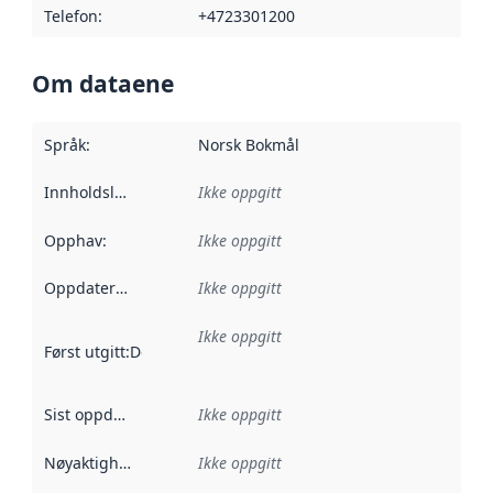
Telefon
:
+4723301200
Om dataene
Språk
:
Norsk Bokmål
Innholdsleverandører
Ikke oppgitt
:
Opphav
:
Ikke oppgitt
Oppdateringsfrekvens
Ikke oppgitt
:
Ikke oppgitt
Først utgitt
:
Denne datoen sier når dataene i dette datasettet 
Sist oppdatert
:
Ikke oppgitt
Nøyaktighet
:
Ikke oppgitt