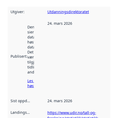
Utgiver
:
Utdanningsdirektoratet
24. mars 2026
Denne datoen
sier når
datasettet ble
høstet av
data.norge.no.
Det kan ha
Publisert
:
vært
tilgjengelig
tidligere
andre steder.
Les mer om
høsting her
Sist oppdatert
:
24. mars 2026
Landingsside
:
https://www.udir.no/tall-og-