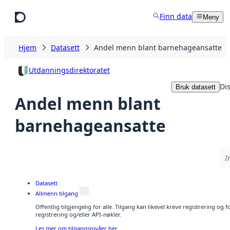
Hopp til hovedinnhold
Finn data
Meny
Hjem
Datasett
Andel menn blant barnehageansatte
Utdanningsdirektoratet
Di
Bruk datasett
Andel menn blant
barnehageansatte
I
Datasett
Allmenn tilgang
Offentlig tilgjengelig for alle. Tilgang kan likevel kreve registrering o
registrering og/eller API-nøkler.
Les mer om tilgangsnivåer her