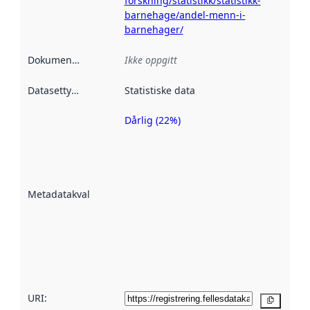
forskning/statistikk/statistikk-
barnehage/andel-menn-i-
barnehager/
Dokumentasjon
:
Ikke oppgitt
Datasettype
:
Statistiske data
Dårlig (22%)
Metadatakvalitet
er en indikator
på hvor godt
datasettene er
beskrevet ved
Metadatakvalitet
:
hjelp
avmetadata.
Les mer om
metadatakvalitet
her
URI:
Kopier