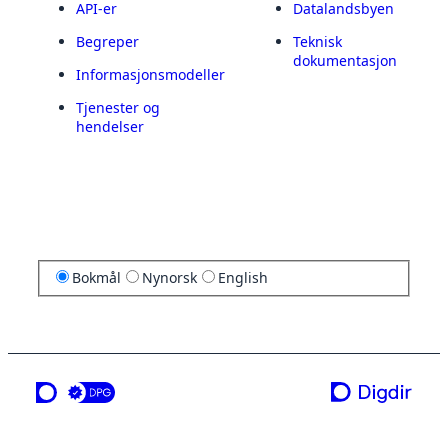
API-er
Datalandsbyen
Begreper
Teknisk
dokumentasjon
Informasjonsmodeller
Tjenester og
hendelser
Bokmål
Nynorsk
English
en tjeneste fra