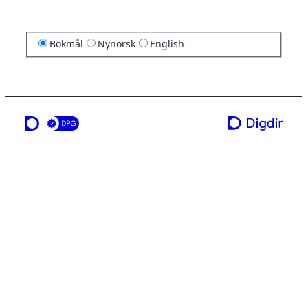
Bokmål
Nynorsk
English
en tjeneste fra