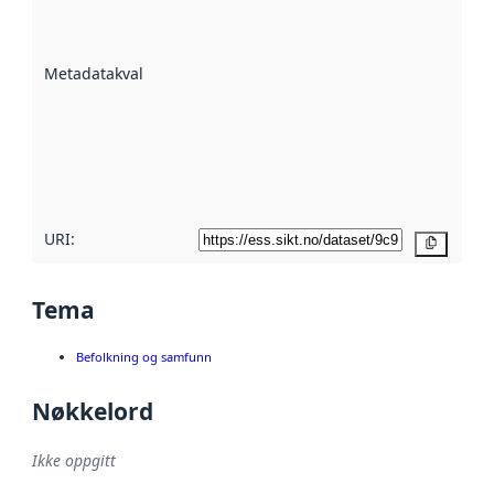
på hvor godt
datasettene er
beskrevet ved
Metadatakvalitet
:
hjelp
avmetadata.
Les mer om
metadatakvalitet
her
URI:
Kopier
Tema
Befolkning og samfunn
Nøkkelord
Ikke oppgitt