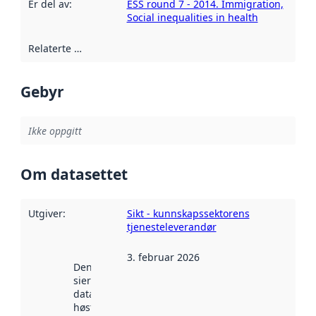
Er del av
:
ESS round 7 - 2014. Immigration,
Social inequalities in health
Relaterte ressurser
:
Gebyr
Ikke oppgitt
Om datasettet
Utgiver
:
Sikt - kunnskapssektorens
tjenesteleverandør
3. februar 2026
Denne datoen
sier når
datasettet ble
høstet av