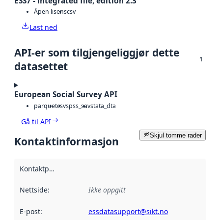
ESS7 - integrated file, edition 2.3
Åpen lisens
csv
Last ned
API-er som tilgjengeliggjør dette
1
datasettet
European Social Survey API
parquet
csv
spss_sav
stata_dta
Gå til API
Skjul tomme rader
Kontaktinformasjon
Kontaktpunkt
:
Nettside
:
Ikke oppgitt
E-post
:
essdatasupport@sikt.no