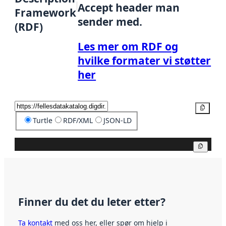
Accept header man
Framework
sender med.
(RDF)
Les mer om RDF og
hvilke formater vi støtter
her
Kopier
Turtle
RDF/XML
JSON-LD
Kopier
Finner du det du leter etter?
Ta kontakt
med oss her, eller spør om hjelp i