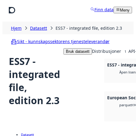
Hopp til hovedinnhold
Finn data
Meny
Hjem
Datasett
ESS7 - integrated file, edition 2.3
Sikt - kunnskapssektorens tjenesteleverandør
Distribusjoner
API
Bruk datasett
1
ESS7 -
ESS7 - integra
integrated
Åpen lisen
file,
edition 2.3
European Soci
cs
parquet
Datasett