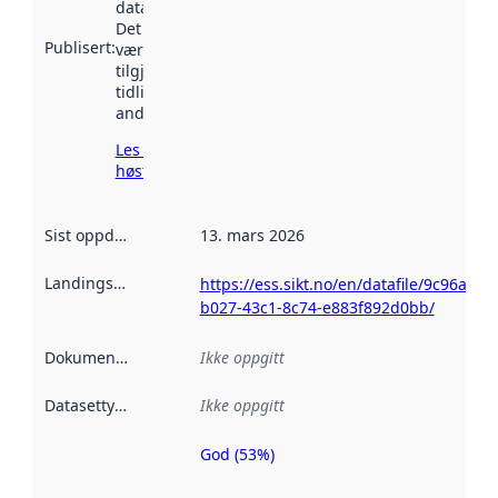
data.norge.no.
Det kan ha
Publisert
:
vært
tilgjengelig
tidligere
andre steder.
Les mer om
høsting her
Sist oppdatert
:
13. mars 2026
Landingsside
:
https://ess.sikt.no/en/datafile/9c96a1b2
b027-43c1-8c74-e883f892d0bb/
Dokumentasjon
:
Ikke oppgitt
Datasettype
:
Ikke oppgitt
God (53%)
Metadatakvalitet
er en indikator