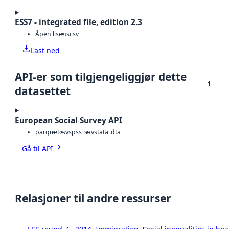
ESS7 - integrated file, edition 2.3
Åpen lisens
csv
Last ned
API-er som tilgjengeliggjør dette
1
datasettet
European Social Survey API
parquet
csv
spss_sav
stata_dta
Gå til API
Relasjoner til andre ressurser