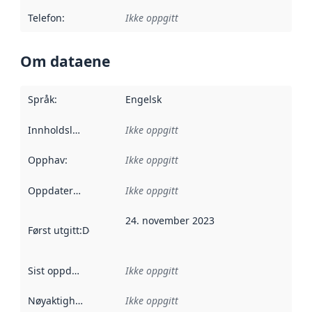
Telefon
:
Ikke oppgitt
Om dataene
Språk
:
Engelsk
Innholdsleverandører
Ikke oppgitt
:
Opphav
:
Ikke oppgitt
Oppdateringsfrekvens
Ikke oppgitt
:
24. november 2023
Først utgitt
:
Denne datoen sier når dataene i dette datasettet 
Sist oppdatert
:
Ikke oppgitt
Nøyaktighet
:
Ikke oppgitt