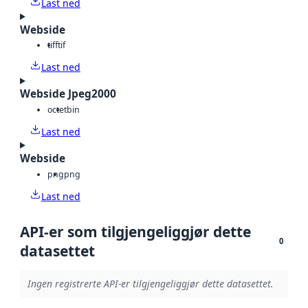
Last ned
Webside
tiff
tif
Last ned
Webside Jpeg2000
octet
bin
Last ned
Webside
png
png
Last ned
API-er som tilgjengeliggjør dette
0
datasettet
Ingen registrerte API-er tilgjengeliggjør dette datasettet.