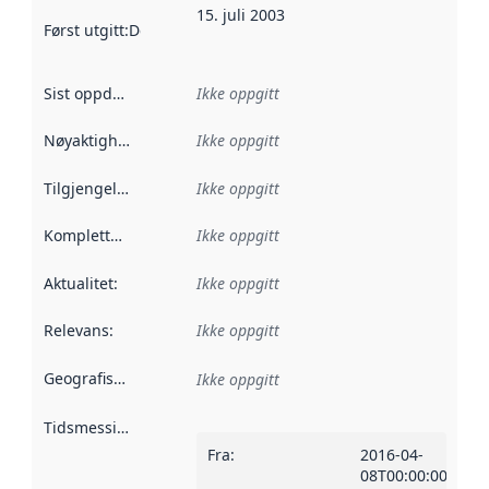
15. juli 2003
Først utgitt
:
Denne datoen sier når dataene i dette datasettet 
Sist oppdatert
:
Ikke oppgitt
Nøyaktighet
:
Ikke oppgitt
Tilgjengelighet
:
Ikke oppgitt
Kompletthet
:
Ikke oppgitt
Aktualitet
:
Ikke oppgitt
Relevans
:
Ikke oppgitt
Geografisk avgrensning
:
Ikke oppgitt
Tidsmessig avgrensning
:
Fra
:
2016-04-
08T00:00:00Z