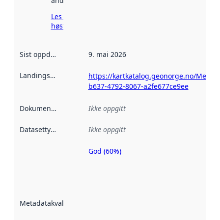
andre steder.
Les mer om
høsting her
Sist oppdatert
:
9. mai 2026
Landingsside
:
https://kartkatalog.geonorge.no/Metada
b637-4792-8067-a2fe677ce9ee
Dokumentasjon
:
Ikke oppgitt
Datasettype
:
Ikke oppgitt
God (60%)
Metadatakvalitet
er en indikator
på hvor godt
datasettene er
beskrevet ved
Metadatakvalitet
:
hjelp
avmetadata.