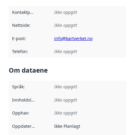
Kontaktpunkt
:
Ikke oppgitt
Nettside
:
Ikke oppgitt
E-post
:
info@kartverket.no
Telefon
:
Ikke oppgitt
Om dataene
Språk
:
Ikke oppgitt
Innholdsleverandører
Ikke oppgitt
:
Opphav
:
Ikke oppgitt
Oppdateringsfrekvens
Ikke Planlagt
: