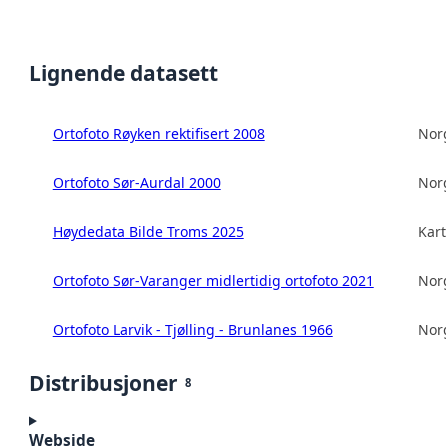
Lignende datasett
Ortofoto Røyken rektifisert 2008
Norg
Ortofoto Sør-Aurdal 2000
Norg
Høydedata Bilde Troms 2025
Kart
Ortofoto Sør-Varanger midlertidig ortofoto 2021
Norg
Ortofoto Larvik - Tjølling - Brunlanes 1966
Norg
Distribusjoner
8
Webside