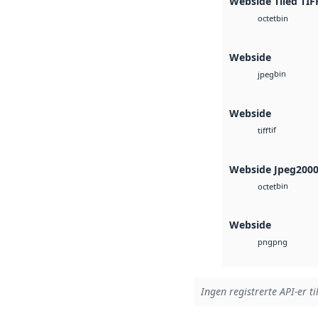
Webside Tiled TIF
bin
octet
Webside
bin
jpeg
Webside
tif
tiff
Webside Jpeg200
bin
octet
Webside
png
png
Ingen registrerte API-er ti