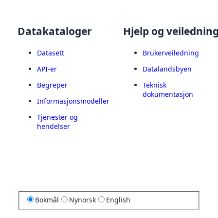
Datakataloger
Hjelp og veilednin
Datasett
Brukerveiledning
API-er
Datalandsbyen
Begreper
Teknisk
dokumentasjon
Informasjonsmodeller
Tjenester og
hendelser
Bokmål
Nynorsk
English