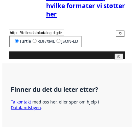
hvilke formater vi støtter
her
Kopier
Turtle
RDF/XML
JSON-LD
Kopier
Finner du det du leter etter?
Ta kontakt
med oss her, eller spør om hjelp i
Datalandsbyen
.