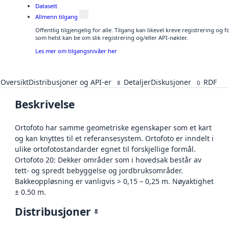
Datasett
Allmenn tilgang
Offentlig tilgjengelig for alle. Tilgang kan likevel kreve registrering og
som helst kan be om slik registrering og/eller API-nøkler.
Les mer om tilgangsnivåer her
Oversikt
Distribusjoner og API-er
Detaljer
Diskusjoner
RDF
8
0
Beskrivelse
Ortofoto har samme geometriske egenskaper som et kart
og kan knyttes til et referansesystem. Ortofoto er inndelt i
ulike ortofotostandarder egnet til forskjellige formål.
Ortofoto 20: Dekker områder som i hovedsak består av
tett- og spredt bebyggelse og jordbruksområder.
Bakkeoppløsning er vanligvis > 0,15 – 0,25 m. Nøyaktighet
± 0.50 m.
Distribusjoner
8