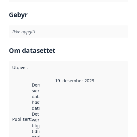
Gebyr
Ikke oppgitt
Om datasettet
Utgiver
:
19. desember 2023
Denne datoen
sier når
datasettet ble
høstet av
data.norge.no.
Det kan ha
Publisert
:
vært
tilgjengelig
tidligere