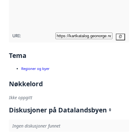
Les mer om
metadatakvalitet
her
URI:
Kopier
Tema
Regioner og byer
Nøkkelord
Ikke oppgitt
Diskusjoner på Datalandsbyen
0
Ingen diskusjoner funnet