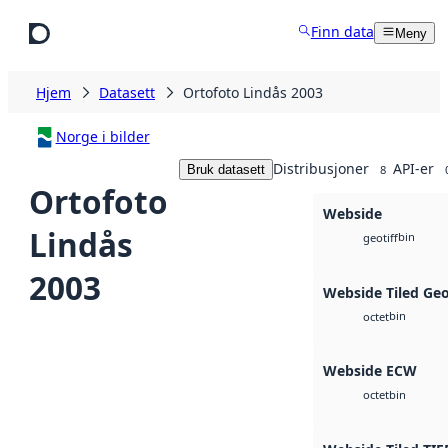
Hopp til hovedinnhold
Finn data
Meny
Hjem
Datasett
Ortofoto Lindås 2003
Norge i bilder
Distribusjoner
API-er
Bruk datasett
8
Ortofoto
Webside
Lindås
bin
geotiff
2003
Webside Tiled Ge
bin
octet
Webside ECW
bin
octet