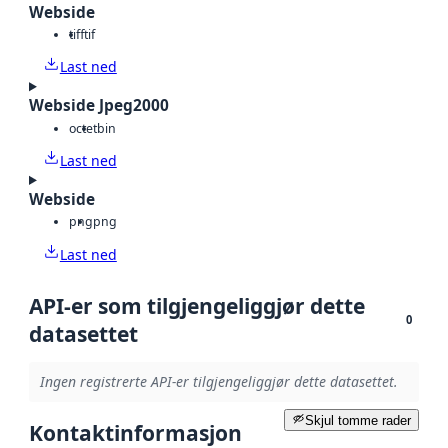
Webside
tiff
tif
Last ned
Webside Jpeg2000
octet
bin
Last ned
Webside
png
png
Last ned
API-er som tilgjengeliggjør dette
0
datasettet
Ingen registrerte API-er tilgjengeliggjør dette datasettet.
Skjul tomme rader
Kontaktinformasjon