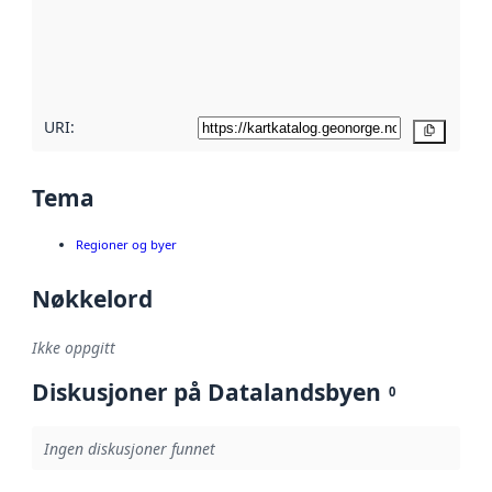
Les mer om
metadatakvalitet
her
URI:
Kopier
Tema
Regioner og byer
Nøkkelord
Ikke oppgitt
Diskusjoner på Datalandsbyen
0
Ingen diskusjoner funnet