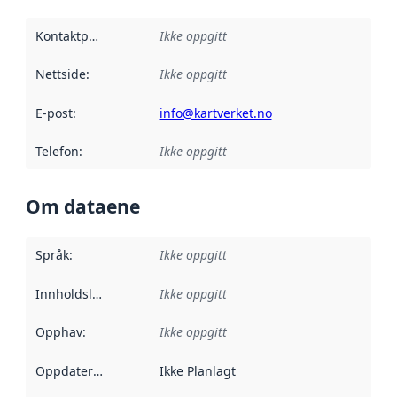
Kontaktpunkt
:
Ikke oppgitt
Nettside
:
Ikke oppgitt
E-post
:
info@kartverket.no
Telefon
:
Ikke oppgitt
Om dataene
Språk
:
Ikke oppgitt
Innholdsleverandører
Ikke oppgitt
:
Opphav
:
Ikke oppgitt
Oppdateringsfrekvens
Ikke Planlagt
: