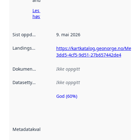
andre steder.
Les mer om
høsting her
Sist oppdatert
:
9. mai 2026
Landingsside
:
https://kartkatalog.geonorge.no/Metad
3dd5-4cf5-9d51-27b657442de4
Dokumentasjon
:
Ikke oppgitt
Datasettype
:
Ikke oppgitt
God (60%)
Metadatakvalitet
er en indikator
på hvor godt
datasettene er
beskrevet ved
Metadatakvalitet
:
hjelp
avmetadata.