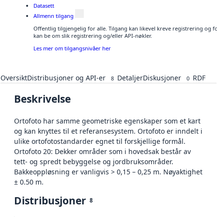
Datasett
Allmenn tilgang
Offentlig tilgjengelig for alle. Tilgang kan likevel kreve registrering o
kan be om slik registrering og/eller API-nøkler.
Les mer om tilgangsnivåer her
Oversikt
Distribusjoner og API-er
Detaljer
Diskusjoner
RDF
8
0
Beskrivelse
Ortofoto har samme geometriske egenskaper som et kart
og kan knyttes til et referansesystem. Ortofoto er inndelt i
ulike ortofotostandarder egnet til forskjellige formål.
Ortofoto 20: Dekker områder som i hovedsak består av
tett- og spredt bebyggelse og jordbruksområder.
Bakkeoppløsning er vanligvis > 0,15 – 0,25 m. Nøyaktighet
± 0.50 m.
Distribusjoner
8