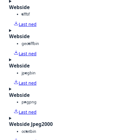
Webside
tiff
tif
Last ned
Webside
geotiff
bin
Last ned
Webside
jpeg
bin
Last ned
Webside
png
png
Last ned
Webside Jpeg2000
octet
bin