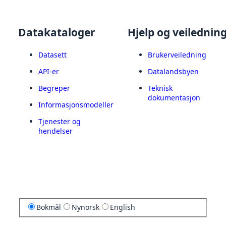
Datakataloger
Hjelp og veilednin
Datasett
Brukerveiledning
API-er
Datalandsbyen
Begreper
Teknisk
dokumentasjon
Informasjonsmodeller
Tjenester og
hendelser
Bokmål
Nynorsk
English