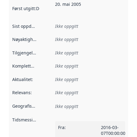
20. mai 2005
Først utgitt
:
Denne datoen sier når dataene i dette datasettet 
Sist oppdatert
:
Ikke oppgitt
Nøyaktighet
:
Ikke oppgitt
Tilgjengelighet
:
Ikke oppgitt
Kompletthet
:
Ikke oppgitt
Aktualitet
:
Ikke oppgitt
Relevans
:
Ikke oppgitt
Geografisk avgrensning
:
Ikke oppgitt
Tidsmessig avgrensning
:
Fra
:
2016-03-
07T00:00:00Z