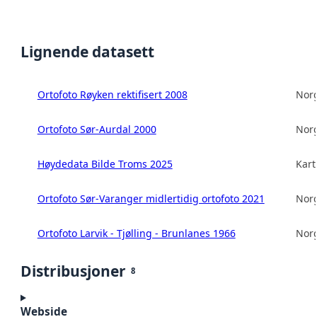
Lignende datasett
Ortofoto Røyken rektifisert 2008
Norg
Ortofoto Sør-Aurdal 2000
Norg
Høydedata Bilde Troms 2025
Kart
Ortofoto Sør-Varanger midlertidig ortofoto 2021
Norg
Ortofoto Larvik - Tjølling - Brunlanes 1966
Norg
Distribusjoner
8
Webside