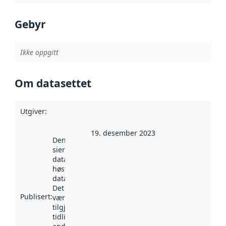
Gebyr
Ikke oppgitt
Om datasettet
Utgiver
:
19. desember 2023
Denne datoen
sier når
datasettet ble
høstet av
data.norge.no.
Det kan ha
Publisert
:
vært
tilgjengelig
tidligere