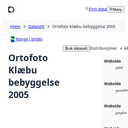
Hopp til hovedinnhold
Finn data
Meny
Hjem
Datasett
Ortofoto Klæbu bebyggelse 2005
Norge i bilder
Distribusjoner
AP
Bruk datasett
8
Ortofoto
Webside
Klæbu
tif
tiff
bebyggelse
Webside
b
2005
geotiff
Webside
bin
jpeg