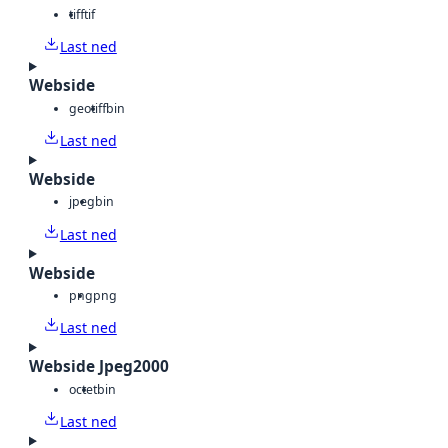
tiff
tif
Last ned
Webside
geotiff
bin
Last ned
Webside
jpeg
bin
Last ned
Webside
png
png
Last ned
Webside Jpeg2000
octet
bin
Last ned