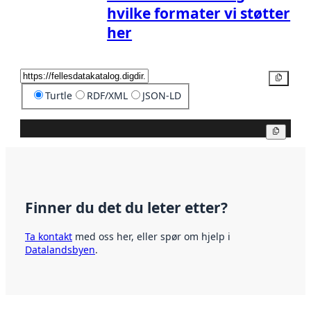
hvilke formater vi støtter
her
Kopier
Turtle
RDF/XML
JSON-LD
Kopier
Finner du det du leter etter?
Ta kontakt
med oss her, eller spør om hjelp i
Datalandsbyen
.