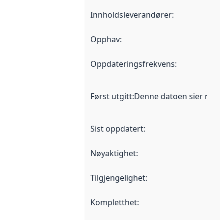
Innholdsleverandører
:
Opphav
:
Oppdateringsfrekvens
:
Først utgitt
:
Denne datoen sier når d
Sist oppdatert
:
Nøyaktighet
:
Tilgjengelighet
:
Kompletthet
: