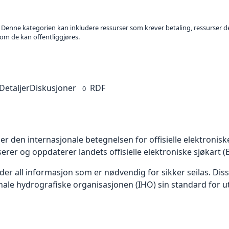
. Denne kategorien kan inkludere ressurser som krever betaling, ressurser del
 om de kan offentliggjøres.
Detaljer
Diskusjoner
RDF
0
er den internasjonale betegnelsen for offisielle elektronisk
er og oppdaterer landets offisielle elektroniske sjøkart (
er all informasjon som er nødvendig for sikker seilas. Diss
onale hydrografiske organisasjonen (IHO) sin standard for ut