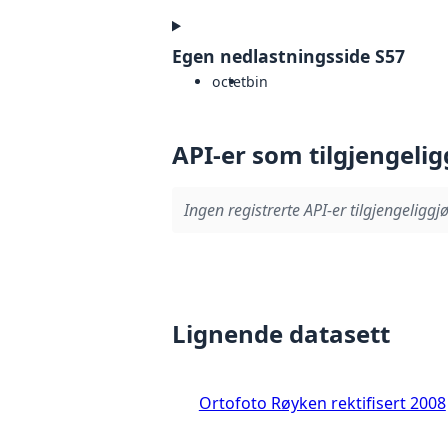
Egen nedlastningsside S57
octet
bin
API-er som tilgjengelig
Ingen registrerte API-er tilgjengeliggjø
Lignende datasett
Ortofoto Røyken rektifisert 2008