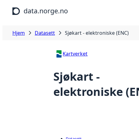
Hopp til hovedinnhold
data.norge.no
Hjem
Datasett
Sjøkart - elektroniske (ENC)
Kartverket
Sjøkart -
elektroniske (E
Datasett