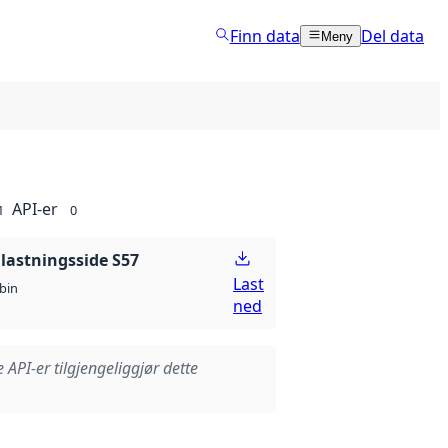
Finn data
Del data
Meny
API-er
1
0
lastningsside S57
Last
bin
ned
e API-er tilgjengeliggjør dette