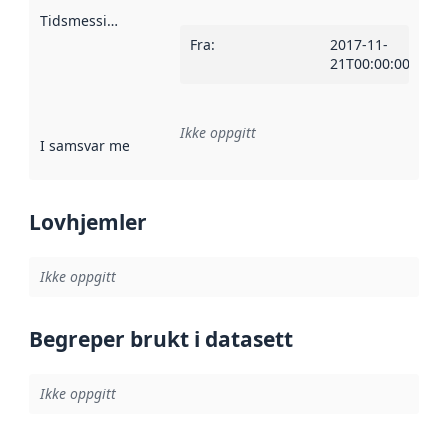
Tidsmessig avgrensning
:
Fra
:
2017-11-
21T00:00:00Z
Ikke oppgitt
I samsvar med
:
Referanse til en implementasjonsregel eller a
Lovhjemler
Ikke oppgitt
Begreper brukt i datasett
Ikke oppgitt