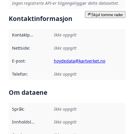
Ingen registrerte API-er tilgjengeliggjør dette datasettet.
Skjul tomme rader
Kontaktinformasjon
Kontaktpunkt
:
Ikke oppgitt
Nettside
:
Ikke oppgitt
E-post
:
hoydedata@kartverket.no
Telefon
:
Ikke oppgitt
Om dataene
Språk
:
Ikke oppgitt
Innholdsleverandører
Ikke oppgitt
: