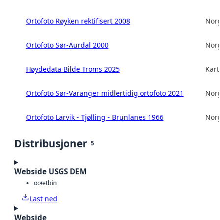
Ortofoto Røyken rektifisert 2008
Norg
Ortofoto Sør-Aurdal 2000
Norg
Høydedata Bilde Troms 2025
Kart
Ortofoto Sør-Varanger midlertidig ortofoto 2021
Norg
Ortofoto Larvik - Tjølling - Brunlanes 1966
Norg
Distribusjoner
5
Webside USGS DEM
octet
bin
Last ned
Webside