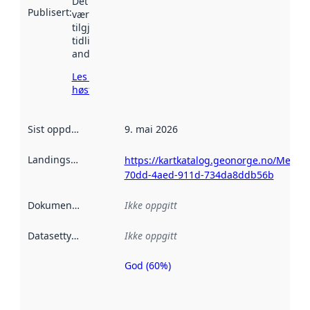
Det kan ha
Publisert
:
vært
tilgjengelig
tidligere
andre steder.
Les mer om
høsting her
Sist oppdatert
:
9. mai 2026
Landingsside
:
https://kartkatalog.geonorge.no/Metad
70dd-4aed-911d-734da8ddb56b
Dokumentasjon
:
Ikke oppgitt
Datasettype
:
Ikke oppgitt
God (60%)
Metadatakvalitet
er en indikator
på hvor godt