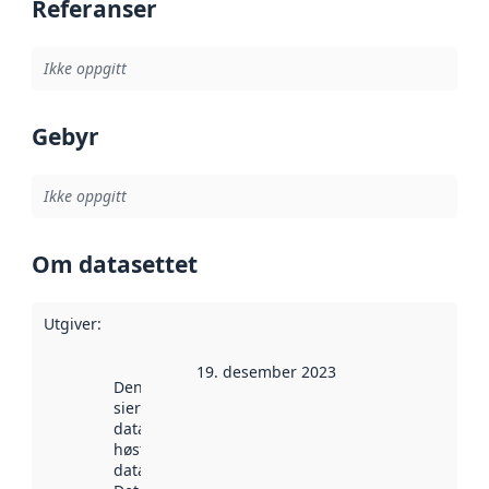
Referanser
Ikke oppgitt
Gebyr
Ikke oppgitt
Om datasettet
Utgiver
:
19. desember 2023
Denne datoen
sier når
datasettet ble
høstet av
data.norge.no.