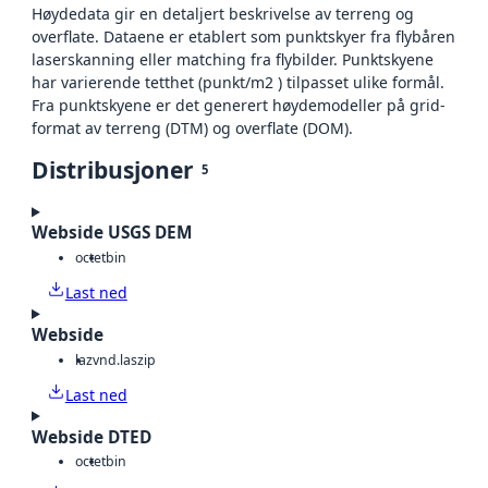
Høydedata gir en detaljert beskrivelse av terreng og
overflate. Dataene er etablert som punktskyer fra flybåren
laserskanning eller matching fra flybilder. Punktskyene
har varierende tetthet (punkt/m2 ) tilpasset ulike formål.
Fra punktskyene er det generert høydemodeller på grid-
format av terreng (DTM) og overflate (DOM).
Distribusjoner
5
Webside USGS DEM
octet
bin
Last ned
Webside
laz
vnd.laszip
Last ned
Webside DTED
octet
bin