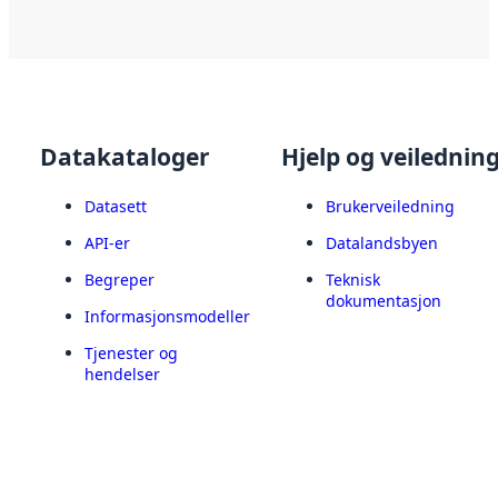
Datakataloger
Hjelp og veilednin
Datasett
Brukerveiledning
API-er
Datalandsbyen
Begreper
Teknisk
dokumentasjon
Informasjonsmodeller
Tjenester og
hendelser