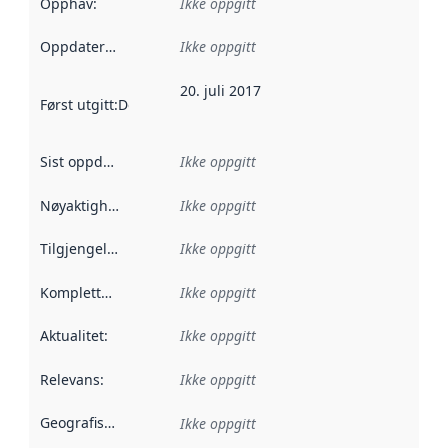
Opphav
:
Ikke oppgitt
Oppdateringsfrekvens
Ikke oppgitt
:
20. juli 2017
Først utgitt
:
Denne datoen sier når dataene i dette datasettet 
Sist oppdatert
:
Ikke oppgitt
Nøyaktighet
:
Ikke oppgitt
Tilgjengelighet
:
Ikke oppgitt
Kompletthet
:
Ikke oppgitt
Aktualitet
:
Ikke oppgitt
Relevans
:
Ikke oppgitt
Geografisk avgrensning
:
Ikke oppgitt