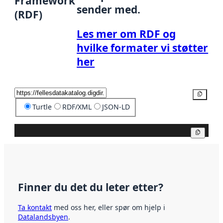
Framework
sender med.
(RDF)
Les mer om RDF og
hvilke formater vi støtter
her
Kopier
Turtle
RDF/XML
JSON-LD
Kopier
Finner du det du leter etter?
Ta kontakt
med oss her, eller spør om hjelp i
Datalandsbyen
.