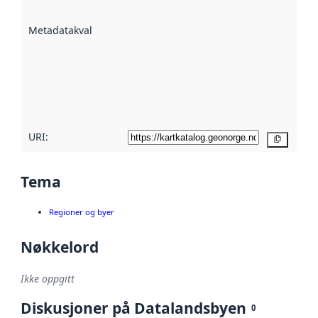
datasettene er
beskrevet ved
Metadatakvalitet
:
hjelp
avmetadata.
Les mer om
metadatakvalitet
her
URI:
Kopier
Tema
Regioner og byer
Nøkkelord
Ikke oppgitt
Diskusjoner på Datalandsbyen
0