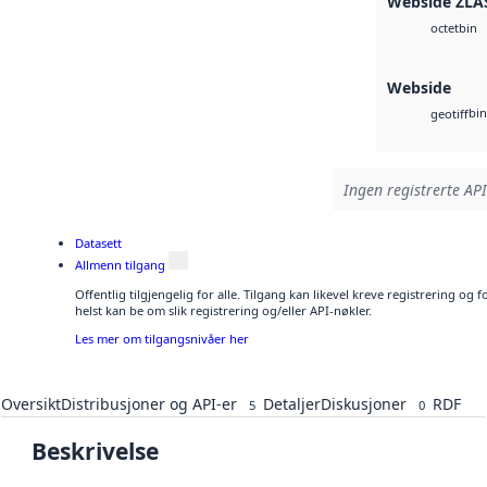
Webside ZLA
bin
octet
Webside
bin
geotiff
Ingen registrerte API
Datasett
Allmenn tilgang
Offentlig tilgjengelig for alle. Tilgang kan likevel kreve registrering o
helst kan be om slik registrering og/eller API-nøkler.
Les mer om tilgangsnivåer her
Oversikt
Distribusjoner og API-er
Detaljer
Diskusjoner
RDF
5
0
Beskrivelse