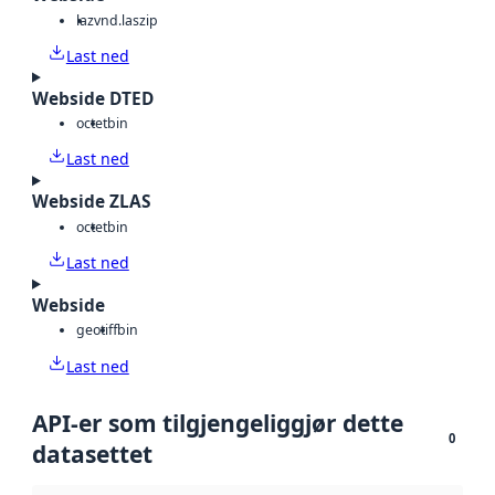
laz
vnd.laszip
Last ned
Webside DTED
octet
bin
Last ned
Webside ZLAS
octet
bin
Last ned
Webside
geotiff
bin
Last ned
API-er som tilgjengeliggjør dette
0
datasettet