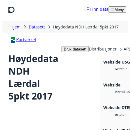
Hopp til hovedinnhold
Finn data
Meny
Hjem
Datasett
Høydedata NDH Lærdal 5pkt 2017
Kartverket
Distribusjoner
API
Bruk datasett
5
Høydedata
Webside US
NDH
bin
octet
Lærdal
Webside
vnd.las
5pkt 2017
laz
Webside DTE
bin
octet