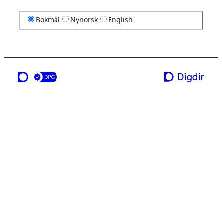
Bokmål
Nynorsk
English
en tjeneste fra