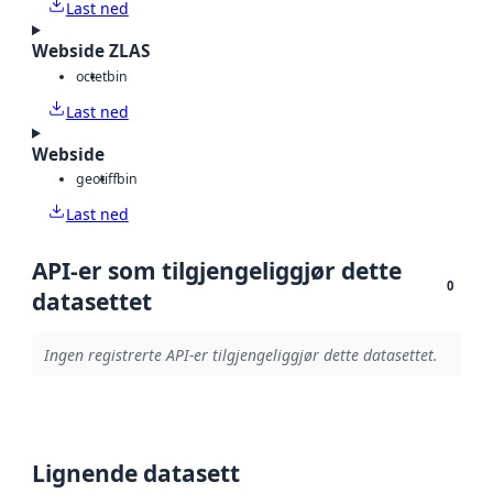
Last ned
Webside ZLAS
octet
bin
Last ned
Webside
geotiff
bin
Last ned
API-er som tilgjengeliggjør dette
0
datasettet
Ingen registrerte API-er tilgjengeliggjør dette datasettet.
Lignende datasett