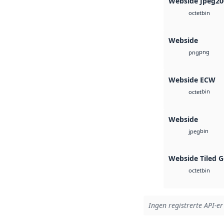
Webside Jpeg20
bin
octet
Webside
png
png
Webside ECW
bin
octet
Webside
bin
jpeg
Webside Tiled 
bin
octet
Ingen registrerte API-er