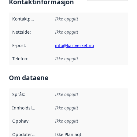
Kontaktinformasjon
Kontaktpunkt
:
Ikke oppgitt
Nettside
:
Ikke oppgitt
E-post
:
info@kartverket.no
Telefon
:
Ikke oppgitt
Om dataene
Språk
:
Ikke oppgitt
Innholdsleverandører
Ikke oppgitt
:
Opphav
:
Ikke oppgitt
Oppdateringsfrekvens
Ikke Planlagt
: