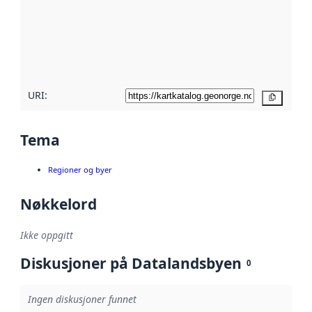
avmetadata.
Les mer om
metadatakvalitet
her
URI:
Kopier
Tema
Regioner og byer
Nøkkelord
Ikke oppgitt
Diskusjoner på Datalandsbyen
0
Ingen diskusjoner funnet