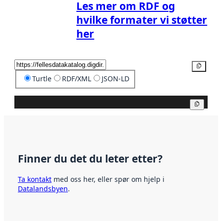
Les mer om RDF og
hvilke formater vi støtter
her
Kopier
Turtle
RDF/XML
JSON-LD
Kopier
Finner du det du leter etter?
Ta kontakt
med oss her, eller spør om hjelp i
Datalandsbyen
.