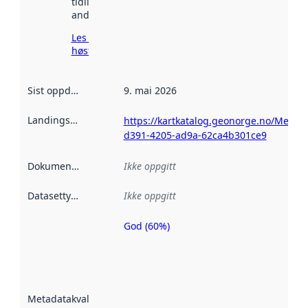
tidligere
andre steder.
Les mer om
høsting her
Sist oppdatert
:
9. mai 2026
Landingsside
:
https://kartkatalog.geonorge.no/Metad
d391-4205-ad9a-62ca4b301ce9
Dokumentasjon
:
Ikke oppgitt
Datasettype
:
Ikke oppgitt
God (60%)
Metadatakvalitet
er en indikator
på hvor godt
datasettene er
beskrevet ved
Metadatakvalitet
:
hjelp