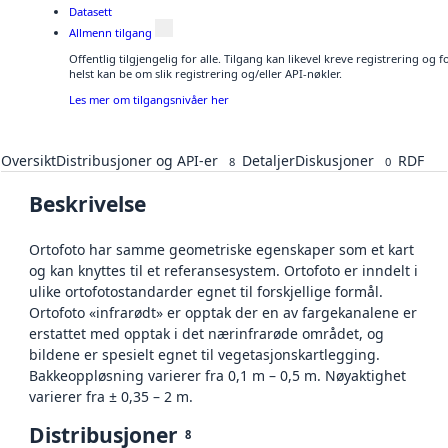
Datasett
Allmenn tilgang
Offentlig tilgjengelig for alle. Tilgang kan likevel kreve registrering o
helst kan be om slik registrering og/eller API-nøkler.
Les mer om tilgangsnivåer her
Oversikt
Distribusjoner og API-er
Detaljer
Diskusjoner
RDF
8
0
Beskrivelse
Ortofoto har samme geometriske egenskaper som et kart
og kan knyttes til et referansesystem. Ortofoto er inndelt i
ulike ortofotostandarder egnet til forskjellige formål.
Ortofoto «infrarødt» er opptak der en av fargekanalene er
erstattet med opptak i det nærinfrarøde området, og
bildene er spesielt egnet til vegetasjonskartlegging.
Bakkeoppløsning varierer fra 0,1 m – 0,5 m. Nøyaktighet
varierer fra ± 0,35 – 2 m.
Distribusjoner
8