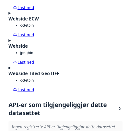
Last ned
Webside ECW
octet
bin
Last ned
Webside
jpeg
bin
Last ned
Webside Tiled GeoTIFF
octet
bin
Last ned
API-er som tilgjengeliggjør dette
0
datasettet
Ingen registrerte API-er tilgjengeliggjør dette datasettet.