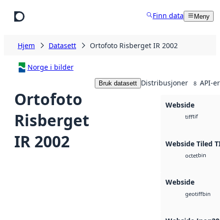
Hopp til hovedinnhold
Finn data
Meny
Hjem
Datasett
Ortofoto Risberget IR 2002
Norge i bilder
Distribusjoner
API-er
Bruk datasett
8
Ortofoto
Webside
Risberget
tif
tiff
IR 2002
Webside Tiled T
bin
octet
Webside
bin
geotiff