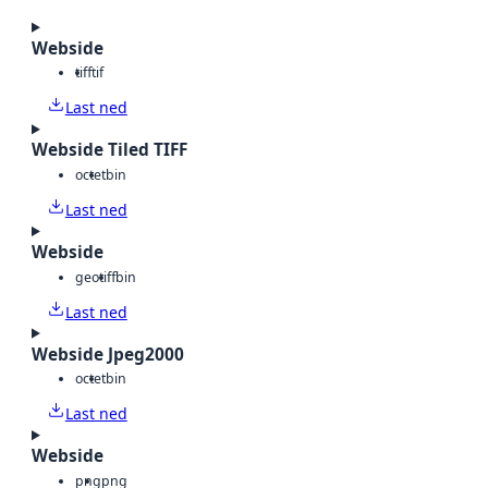
Webside
tiff
tif
Last ned
Webside Tiled TIFF
octet
bin
Last ned
Webside
geotiff
bin
Last ned
Webside Jpeg2000
octet
bin
Last ned
Webside
png
png