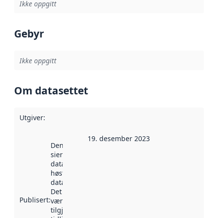
Ikke oppgitt
Gebyr
Ikke oppgitt
Om datasettet
Utgiver
:
19. desember 2023
Denne datoen
sier når
datasettet ble
høstet av
data.norge.no.
Det kan ha
Publisert
:
vært
tilgjengelig