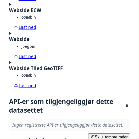
Webside ECW
octet
bin
Last ned
Webside
jpeg
bin
Last ned
Webside Tiled GeoTIFF
octet
bin
Last ned
API-er som tilgjengeliggjør dette
0
datasettet
Ingen registrerte API-er tilgjengeliggjør dette datasettet.
Skjul tomme rader