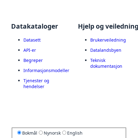
Datakataloger
Hjelp og veilednin
Datasett
Brukerveiledning
API-er
Datalandsbyen
Begreper
Teknisk
dokumentasjon
Informasjonsmodeller
Tjenester og
hendelser
Bokmål
Nynorsk
English