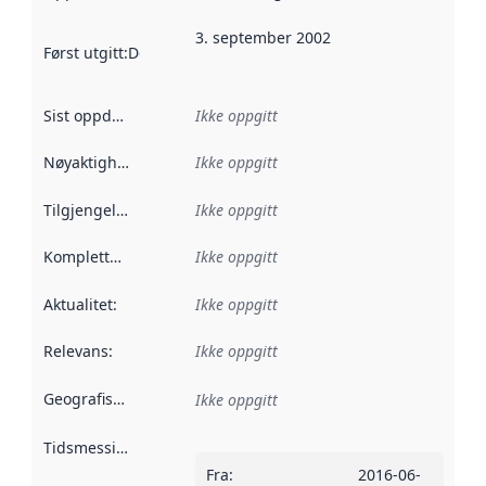
3. september 2002
Først utgitt
:
Denne datoen sier når dataene i dette datasettet 
Sist oppdatert
:
Ikke oppgitt
Nøyaktighet
:
Ikke oppgitt
Tilgjengelighet
:
Ikke oppgitt
Kompletthet
:
Ikke oppgitt
Aktualitet
:
Ikke oppgitt
Relevans
:
Ikke oppgitt
Geografisk avgrensning
:
Ikke oppgitt
Tidsmessig avgrensning
:
Fra
:
2016-06-