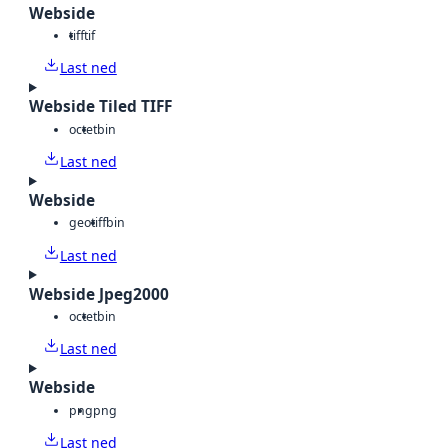
Webside
tiff
tif
Last ned
Webside Tiled TIFF
octet
bin
Last ned
Webside
geotiff
bin
Last ned
Webside Jpeg2000
octet
bin
Last ned
Webside
png
png
Last ned