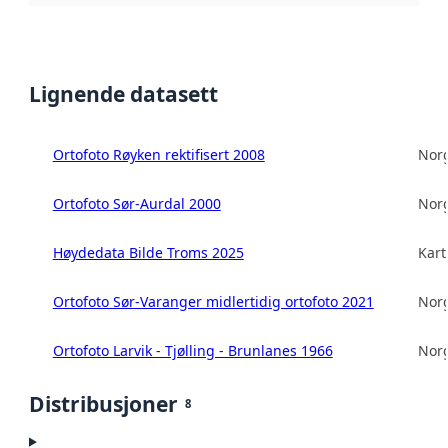
Lignende datasett
Ortofoto Røyken rektifisert 2008
Norg
Ortofoto Sør-Aurdal 2000
Norg
Høydedata Bilde Troms 2025
Kart
Ortofoto Sør-Varanger midlertidig ortofoto 2021
Norg
Ortofoto Larvik - Tjølling - Brunlanes 1966
Norg
Distribusjoner
8