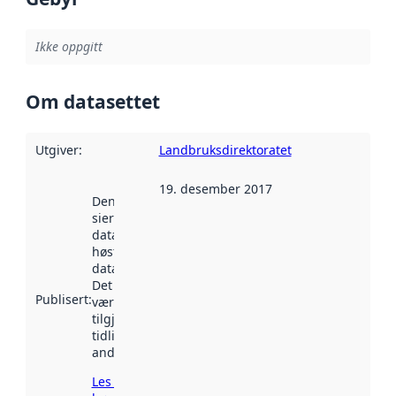
Ikke oppgitt
Om datasettet
Utgiver
:
Landbruksdirektoratet
19. desember 2017
Denne datoen
sier når
datasettet ble
høstet av
data.norge.no.
Det kan ha
Publisert
:
vært
tilgjengelig
tidligere
andre steder.
Les mer om