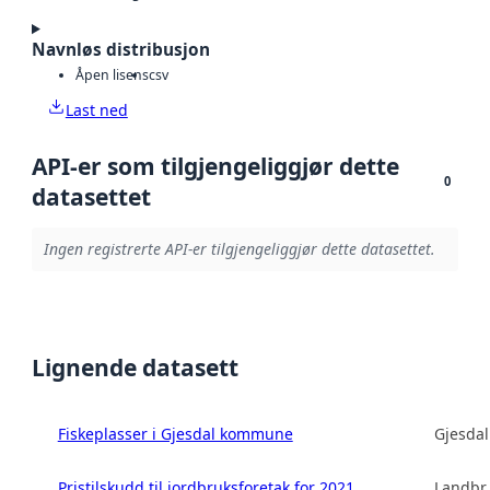
Navnløs distribusjon
Åpen lisens
csv
Last ned
API-er som tilgjengeliggjør dette
0
datasettet
Ingen registrerte API-er tilgjengeliggjør dette datasettet.
Lignende datasett
Fiskeplasser i Gjesdal kommune
Gjesda
Pristilskudd til jordbruksforetak for 2021
Landbru