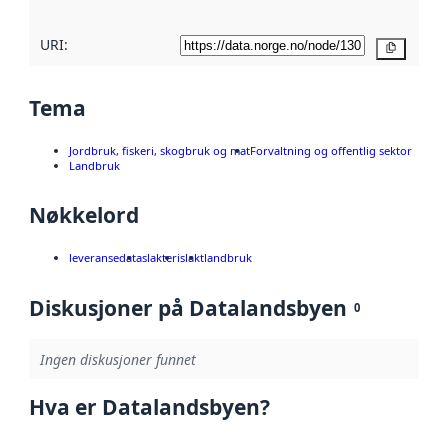
URI:
Kopier
Tema
Jordbruk, fiskeri, skogbruk og mat
Forvaltning og offentlig sektor
Landbruk
Nøkkelord
leveransedata
slakteri
slakt
landbruk
Diskusjoner på Datalandsbyen
0
Ingen diskusjoner funnet
Hva er Datalandsbyen?