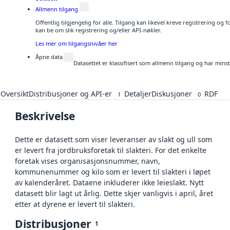
Allmenn tilgang
Offentlig tilgjengelig for alle. Tilgang kan likevel kreve registrering o
kan be om slik registrering og/eller API-nøkler.
Les mer om tilgangsnivåer her
Åpne data
Datasettet er klassifisert som allmenn tilgang og har mins
Oversikt
Distribusjoner og API-er
Detaljer
Diskusjoner
RDF
1
0
Beskrivelse
Dette er datasett som viser leveranser av slakt og ull som
er levert fra jordbruksforetak til slakteri. For det enkelte
foretak vises organisasjonsnummer, navn,
kommunenummer og kilo som er levert til slakteri i løpet
av kalenderåret. Dataene inkluderer ikke leieslakt. Nytt
datasett blir lagt ut årlig. Dette skjer vanligvis i april, året
etter at dyrene er levert til slakteri.
Distribusjoner
1