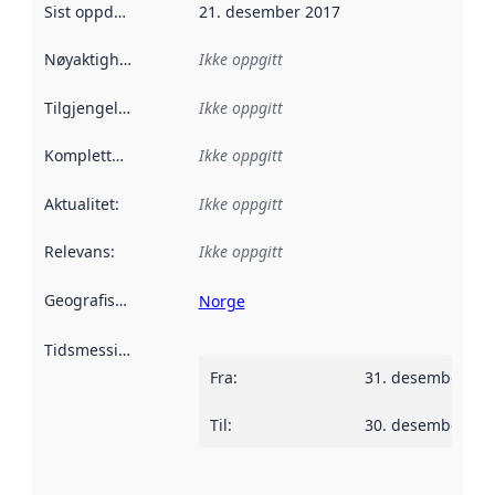
Sist oppdatert
:
21. desember 2017
Nøyaktighet
:
Ikke oppgitt
Tilgjengelighet
:
Ikke oppgitt
Kompletthet
:
Ikke oppgitt
Aktualitet
:
Ikke oppgitt
Relevans
:
Ikke oppgitt
Geografisk avgrensning
:
Norge
Tidsmessig avgrensning
:
Fra
:
31. desember 20
Til
:
30. desember 20