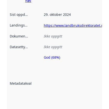
høsting her
Sist oppdatert
:
29. oktober 2024
Landingsside
:
https://www.landbruksdirektoratet.no/
Dokumentasjon
:
Ikke oppgitt
Datasettype
:
Ikke oppgitt
God (68%)
Metadatakvalitet
er en indikator
på hvor godt
datasettene er
beskrevet ved
Metadatakvalitet
:
hjelp
avmetadata.
Les mer om
metadatakvalitet
her