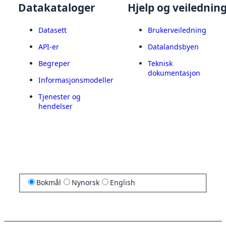
Datakataloger
Hjelp og veilednin
Datasett
Brukerveiledning
API-er
Datalandsbyen
Begreper
Teknisk
dokumentasjon
Informasjonsmodeller
Tjenester og
hendelser
Bokmål
Nynorsk
English