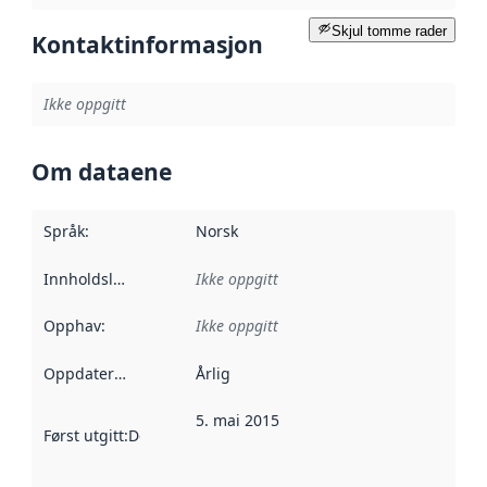
Skjul tomme rader
Kontaktinformasjon
Ikke oppgitt
Om dataene
Språk
:
Norsk
Innholdsleverandører
Ikke oppgitt
:
Opphav
:
Ikke oppgitt
Oppdateringsfrekvens
Årlig
:
5. mai 2015
Først utgitt
:
Denne datoen sier når dataene i dette datasettet 