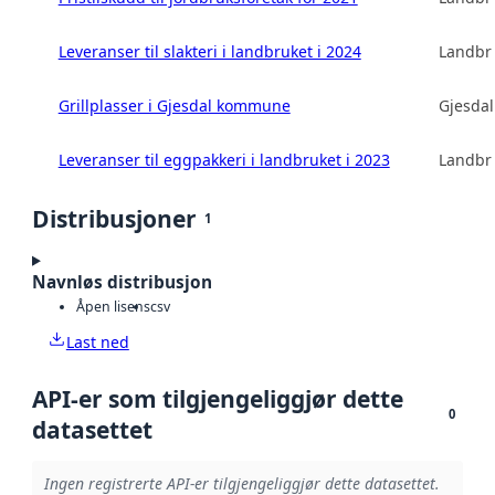
Leveranser til slakteri i landbruket i 2024
Landbru
Grillplasser i Gjesdal kommune
Gjesda
Leveranser til eggpakkeri i landbruket i 2023
Landbru
Distribusjoner
1
Navnløs distribusjon
Åpen lisens
csv
Last ned
API-er som tilgjengeliggjør dette
0
datasettet
Ingen registrerte API-er tilgjengeliggjør dette datasettet.