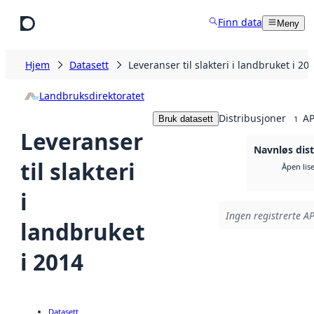
Hopp til hovedinnhold
Finn data
Meny
Hjem
Datasett
Leveranser til slakteri i landbruket i 20
Landbruksdirektoratet
Distribusjoner
AP
Bruk datasett
1
Leveranser
Navnløs dist
til slakteri
Åpen lis
i
Ingen registrerte AP
landbruket
i 2014
Datasett