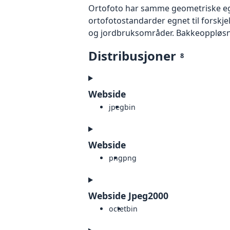
Ortofoto har samme geometriske egen
ortofotostandarder egnet til forskj
og jordbruksområder. Bakkeoppløsnin
Distribusjoner
8
Webside
jpeg
bin
Webside
png
png
Webside Jpeg2000
octet
bin