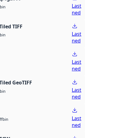
Last
bin
ned
Tiled TIFF
Last
bin
ned
Last
ned
Tiled GeoTIFF
Last
bin
ned
Last
bin
ff
ned