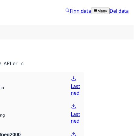
Finn data
Del data
Meny
API-er
8
0
Last
bin
ned
Last
ng
ned
Jpeg2000