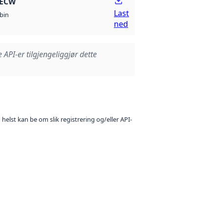
 ECW
Last
bin
ned
e API-er tilgjengeliggjør dette
 helst kan be om slik registrering og/eller API-