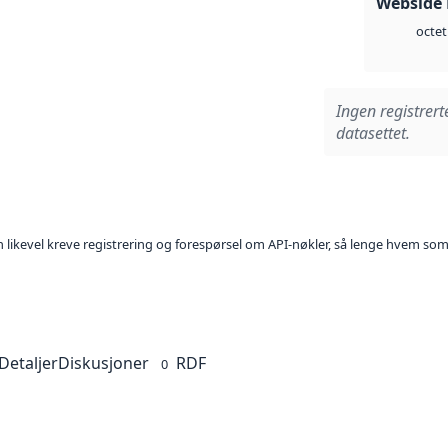
Webside
octet
Ingen registrert
datasettet.
kan likevel kreve registrering og forespørsel om API-nøkler, så lenge hvem som
Detaljer
Diskusjoner
RDF
0