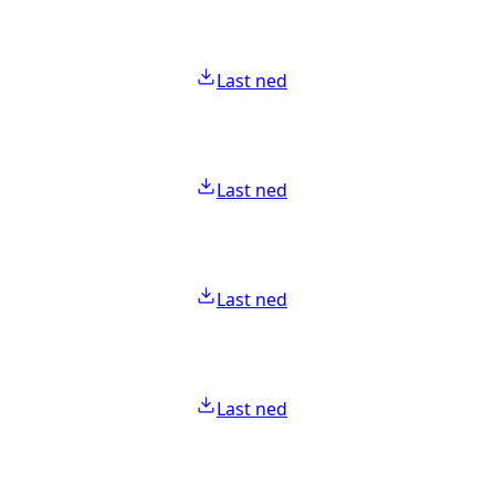
Last ned
Last ned
Last ned
Last ned