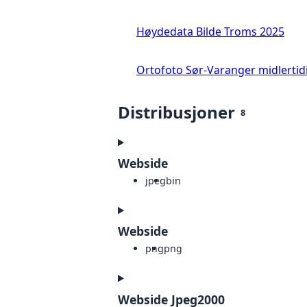
Høydedata Bilde Troms 2025
Ortofoto Sør-Varanger midlertid
Distribusjoner
8
Webside
jpeg
bin
Webside
png
png
Webside Jpeg2000