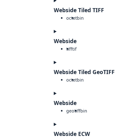
Webside Tiled TIFF
octet
bin
Webside
tiff
tif
Webside Tiled GeoTIFF
octet
bin
Webside
geotiff
bin
Webside ECW