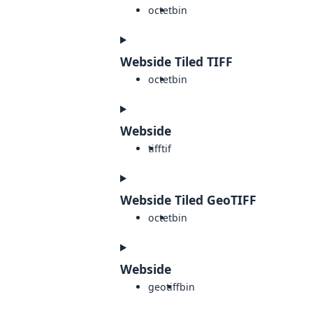
octet
bin
Webside Tiled TIFF
octet
bin
Webside
tiff
tif
Webside Tiled GeoTIFF
octet
bin
Webside
geotiff
bin