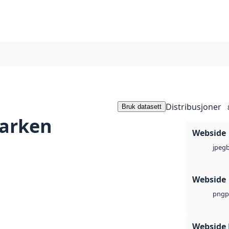
Distribusjoner
Bruk datasett
arken
Webside
jpeg
Webside
p
png
Webside 