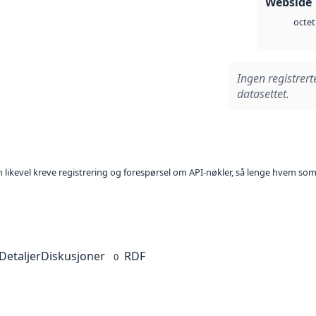
Webside 
octet
Ingen registrert
datasettet.
kan likevel kreve registrering og forespørsel om API-nøkler, så lenge hvem som
Detaljer
Diskusjoner
RDF
0