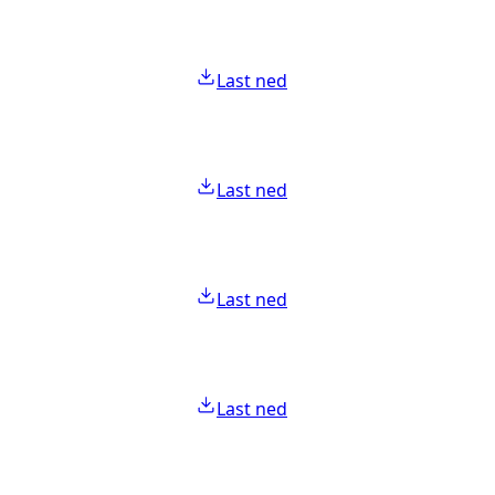
Last ned
Last ned
Last ned
Last ned