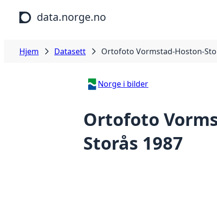
Hopp til hovedinnhold
data.norge.no
Hjem
Datasett
Ortofoto Vormstad-Hoston-Sto
Norge i bilder
Ortofoto Vorm
Storås 1987