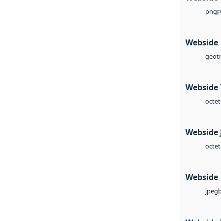
p
png
Webside
geoti
Webside 
octet
Webside 
octet
Webside
jpeg