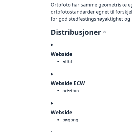
Ortofoto har samme geometriske egen
ortofotostandarder egnet til forskj
for god stedfestingsnøyaktighet og 
Distribusjoner
8
Webside
tiff
tif
Webside ECW
octet
bin
Webside
png
png