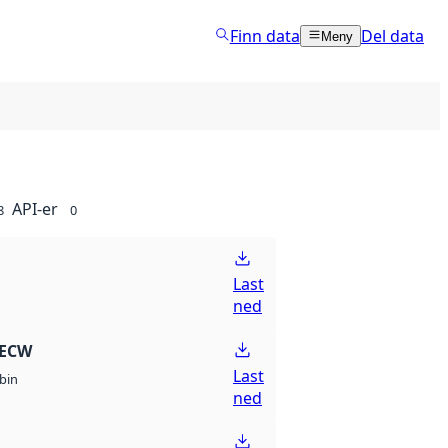
Finn data
Del data
Meny
API-er
8
0
Last
ned
 ECW
Last
bin
ned