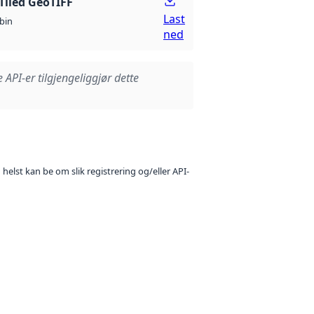
Tiled GeoTIFF
Last
bin
ned
e API-er tilgjengeliggjør dette
 helst kan be om slik registrering og/eller API-