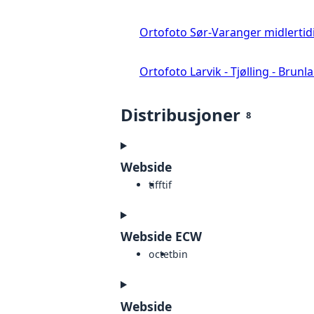
Ortofoto Sør-Varanger midlertid
Ortofoto Larvik - Tjølling - Brunl
Distribusjoner
8
Webside
tiff
tif
Webside ECW
octet
bin
Webside