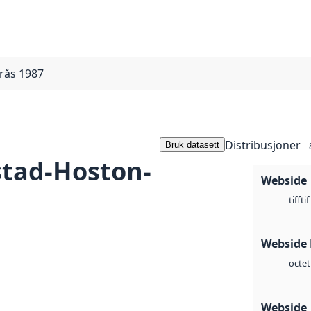
rås 1987
Distribusjoner
Bruk datasett
stad-Hoston-
Webside
tif
tiff
Webside
octet
Webside