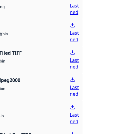
Last
ng
ned
Last
bin
ff
ned
Tiled TIFF
Last
bin
ned
Jpeg2000
Last
bin
ned
Last
bin
ned