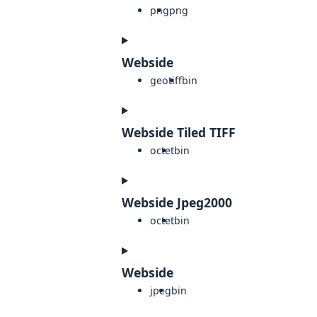
png
png
Webside
geotiff
bin
Webside Tiled TIFF
octet
bin
Webside Jpeg2000
octet
bin
Webside
jpeg
bin