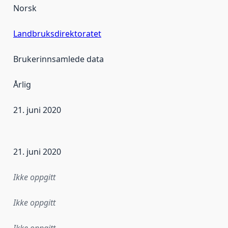
Norsk
Landbruksdirektoratet
Brukerinnsamlede data
Årlig
21. juni 2020
ataene i dette datasettet første gang ble utgitt. Det kan ha
21. juni 2020
Ikke oppgitt
Ikke oppgitt