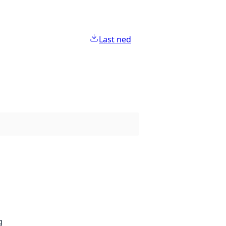
Last ned
g