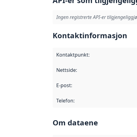
API-er som tilgjengelig
Ingen registrerte API-er tilgjengeliggjø
Kontaktinformasjon
Kontaktpunkt
:
Nettside
:
E-post
:
Telefon
:
Om dataene