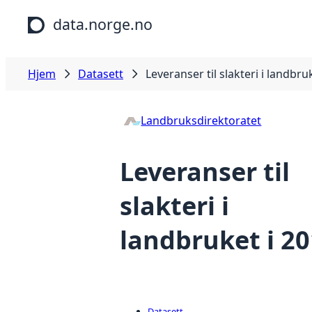
Hopp til hovedinnhold
data.norge.no
Hjem
Datasett
Leveranser til slakteri i landbru
Landbruksdirektoratet
Leveranser til
slakteri i
landbruket i 2
Datasett