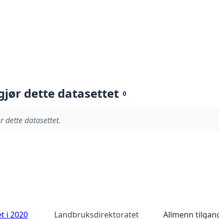
gjør dette datasettet
0
r dette datasettet.
t i 2020
Landbruksdirektoratet
Allmenn tilgan