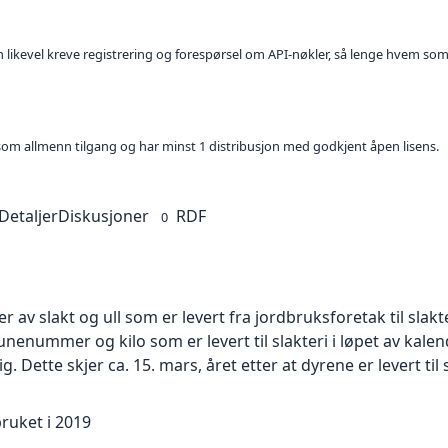
kan likevel kreve registrering og forespørsel om API-nøkler, så lenge hvem som
t som allmenn tilgang og har minst 1 distribusjon med godkjent åpen lisens.
Detaljer
Diskusjoner
RDF
0
 av slakt og ull som er levert fra jordbruksforetak til slakt
ummer og kilo som er levert til slakteri i løpet av kalen
lig. Dette skjer ca. 15. mars, året etter at dyrene er levert til 
bruket i 2019