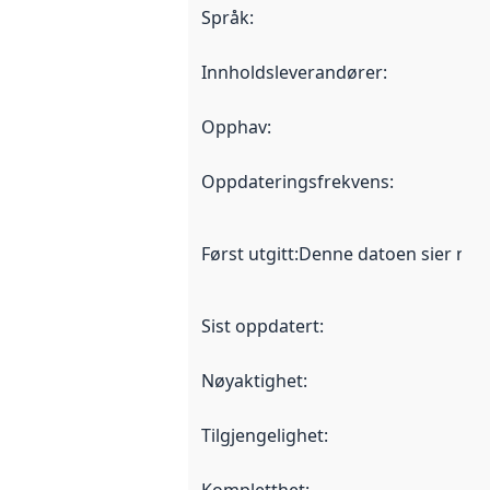
Språk
:
Innholdsleverandører
:
Opphav
:
Oppdateringsfrekvens
:
Først utgitt
:
Denne datoen sier når d
Sist oppdatert
:
Nøyaktighet
:
Tilgjengelighet
: