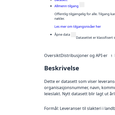
Allmenn tilgang
Offentlig tilgjengelig for alle. Tilgang 
nøkler.
Les mer om tilgangsnivåer her
Åpne data
Datasettet er klassifiser
Oversikt
Distribusjoner og API-er
1
Beskrivelse
Dette er datasett som viser leveranser
organisasjonsnummer, navn, kommunen
leieslakt. Nytt datasett blir lagt ut år
Formål: Leveranser til slakteri i land