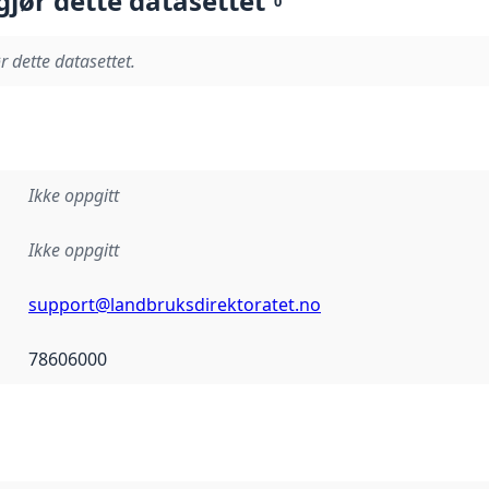
gjør dette datasettet
0
r dette datasettet.
Ikke oppgitt
Ikke oppgitt
support@landbruksdirektoratet.no
78606000