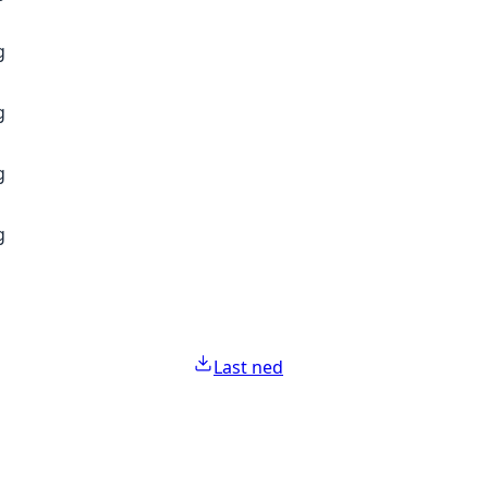
g
g
g
g
Last ned