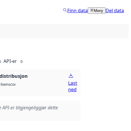
Finn data
Del data
Meny
API-er
1
0
distribusjon
Last
csv
lisens
ned
e API-er tilgjengeliggjør dette