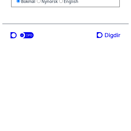
Bokmål
Nynorsk
English
en tjeneste fra