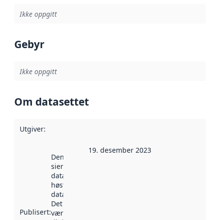
Ikke oppgitt
Gebyr
Ikke oppgitt
Om datasettet
Utgiver
:
19. desember 2023
Denne datoen
sier når
datasettet ble
høstet av
data.norge.no.
Det kan ha
Publisert
:
vært