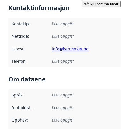
Skjul tomme rader
Kontaktinformasjon
Kontaktpunkt
:
Ikke oppgitt
Nettside
:
Ikke oppgitt
E-post
:
info@kartverket.no
Telefon
:
Ikke oppgitt
Om dataene
Språk
:
Ikke oppgitt
Innholdsleverandører
Ikke oppgitt
:
Opphav
:
Ikke oppgitt