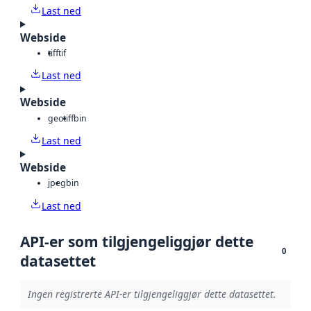
Last ned
Webside
tiff
tif
Last ned
Webside
geotiff
bin
Last ned
Webside
jpeg
bin
Last ned
API-er som tilgjengeliggjør dette
0
datasettet
Ingen registrerte API-er tilgjengeliggjør dette datasettet.