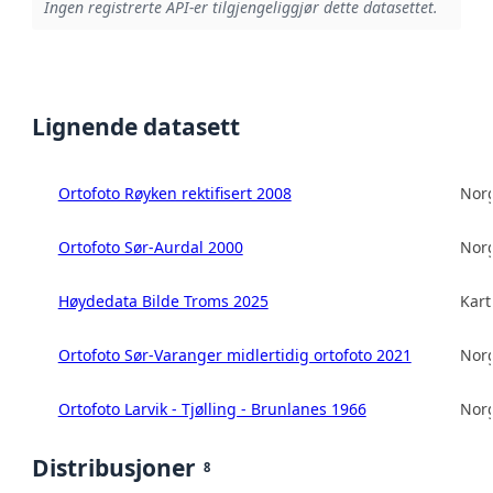
Ingen registrerte API-er tilgjengeliggjør dette datasettet.
Lignende datasett
Ortofoto Røyken rektifisert 2008
Norg
Ortofoto Sør-Aurdal 2000
Norg
Høydedata Bilde Troms 2025
Kart
Ortofoto Sør-Varanger midlertidig ortofoto 2021
Norg
Ortofoto Larvik - Tjølling - Brunlanes 1966
Norg
Distribusjoner
8