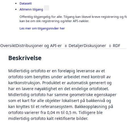
Datasett
Allmenn tilgang
Offentlig tilgjengelig for alle. Tilgang kan likevel kreve registrering o
kan be om slik registrering og/eller API-nøkler.
Les mer om tilgangsnivåer her
Oversikt
Distribusjoner og API-er
Detaljer
Diskusjoner
RDF
8
0
Beskrivelse
Midlertidig ortofoto er en foreløpig leveranse av et
ortofoto som benyttes under arbeidet med kontroll av
kartkonstruksjon. Produktet er automatisk generert og
har en lavere nøyaktighet en det endelige ortofotoet.
Midlertidig ortofoto har samme geometriske egenskaper
som et kart for alle objekter lokalisert på bakkenivå og
kan knyttes til et referansesystem. Bakkeoppløsning på
ortofoto varierer fra 0,04 m til 0,5 m. Tidligere ble
midlertidig ortofoto kalt rektifiserte bilder.