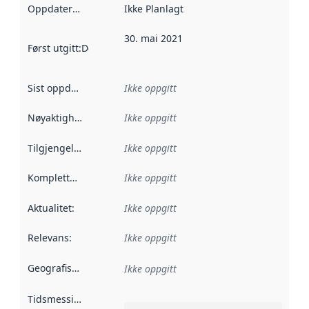
Oppdateringsfrekvens
Ikke Planlagt
:
30. mai 2021
Først utgitt
:
Denne datoen sier når dataene i dette datasettet 
Sist oppdatert
:
Ikke oppgitt
Nøyaktighet
:
Ikke oppgitt
Tilgjengelighet
:
Ikke oppgitt
Kompletthet
:
Ikke oppgitt
Aktualitet
:
Ikke oppgitt
Relevans
:
Ikke oppgitt
Geografisk avgrensning
:
Ikke oppgitt
Tidsmessig avgrensning
: