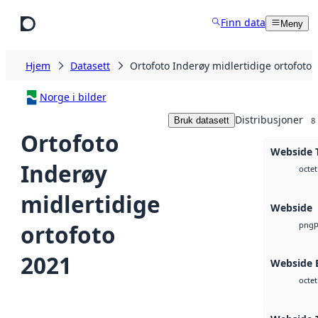
Hopp til hovedinnhold
Finn data
Meny
Hjem
Datasett
Ortofoto Inderøy midlertidige ortofoto 
Norge i bilder
Distribusjoner
Bruk datasett
8
Ortofoto
Webside T
Inderøy
octet
midlertidige
Webside
ortofoto
png
2021
Webside
octet