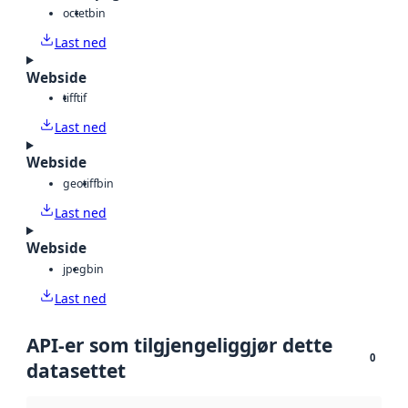
octet
bin
Last ned
Webside
tiff
tif
Last ned
Webside
geotiff
bin
Last ned
Webside
jpeg
bin
Last ned
API-er som tilgjengeliggjør dette
0
datasettet