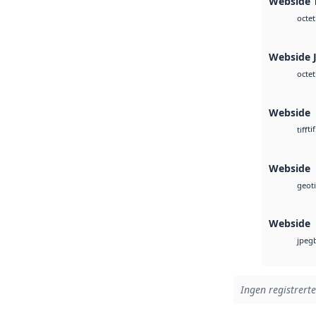
Webside T
octet
Webside 
octet
Webside
tif
tiff
Webside
geoti
Webside
jpeg
Ingen registrerte