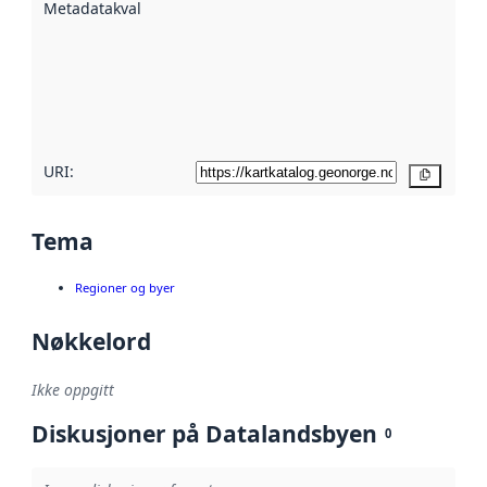
Metadatakvalitet
:
hjelp
avmetadata.
Les mer om
metadatakvalitet
her
URI:
Kopier
Tema
Regioner og byer
Nøkkelord
Ikke oppgitt
Diskusjoner på Datalandsbyen
0