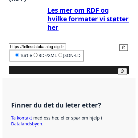
Les mer om RDF og
hvilke formater vi støtter
her
Kopier
Turtle
RDF/XML
JSON-LD
Kopier
Finner du det du leter etter?
Ta kontakt
med oss her, eller spør om hjelp i
Datalandsbyen
.