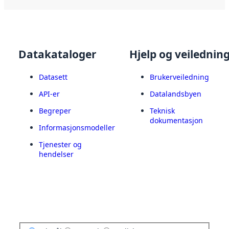
Datakataloger
Hjelp og veilednin
Datasett
Brukerveiledning
API-er
Datalandsbyen
Begreper
Teknisk
dokumentasjon
Informasjonsmodeller
Tjenester og
hendelser