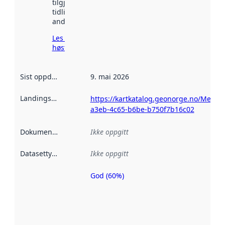
tilgjengelig
tidligere
andre steder.
Les mer om
høsting her
Sist oppdatert
:
9. mai 2026
Landingsside
:
https://kartkatalog.geonorge.no/Metad
a3eb-4c65-b6be-b750f7b16c02
Dokumentasjon
:
Ikke oppgitt
Datasettype
:
Ikke oppgitt
God (60%)
Metadatakvalitet
er en indikator
på hvor godt
datasettene er
beskrevet ved