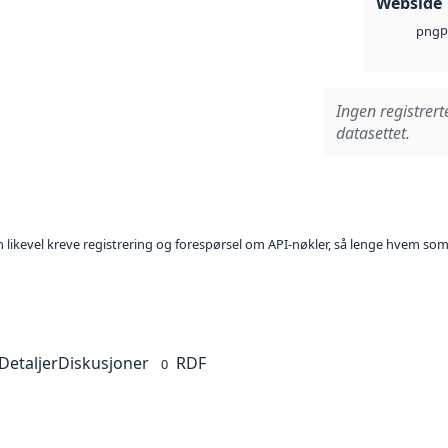
Webside
p
png
Ingen registrert
datasettet.
kan likevel kreve registrering og forespørsel om API-nøkler, så lenge hvem som
Detaljer
Diskusjoner
RDF
0