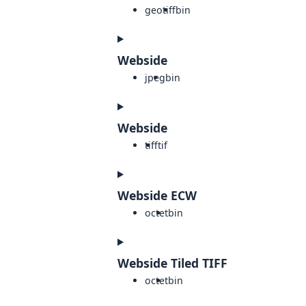
geotiff
bin
Webside
jpeg
bin
Webside
tiff
tif
Webside ECW
octet
bin
Webside Tiled TIFF
octet
bin