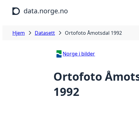
Hopp til hovedinnhold
data.norge.no
Hjem
Datasett
Ortofoto Åmotsdal 1992
Norge i bilder
Ortofoto Åmot
1992