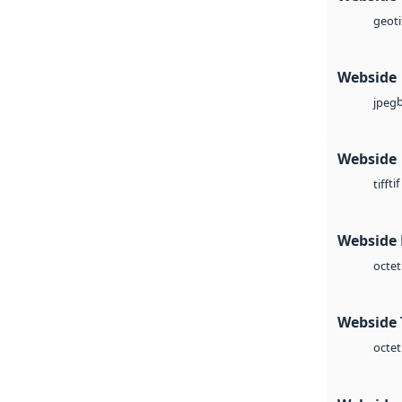
geoti
Webside
jpeg
Webside
tif
tiff
Webside
octet
Webside 
octet