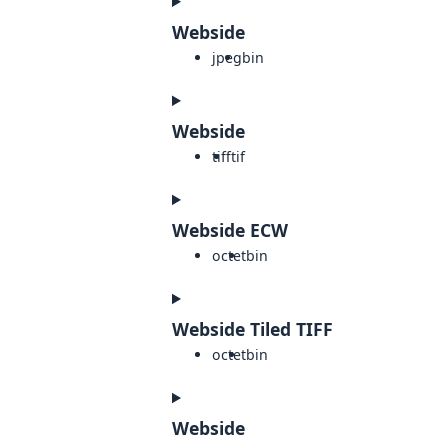
Webside
jpeg
bin
Webside
tiff
tif
Webside ECW
octet
bin
Webside Tiled TIFF
octet
bin
Webside