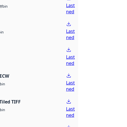
Last
bin
ff
ned
Last
bin
ned
Last
ned
 ECW
Last
bin
ned
Tiled TIFF
Last
bin
ned