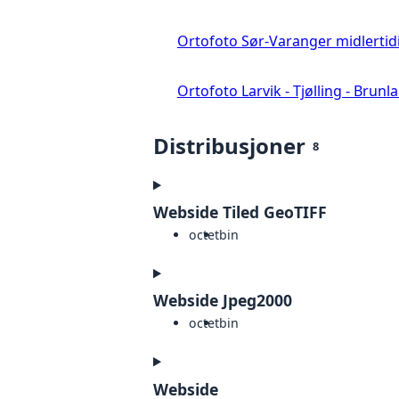
Ortofoto Sør-Varanger midlertid
Ortofoto Larvik - Tjølling - Brunl
Distribusjoner
8
Webside Tiled GeoTIFF
octet
bin
Webside Jpeg2000
octet
bin
Webside