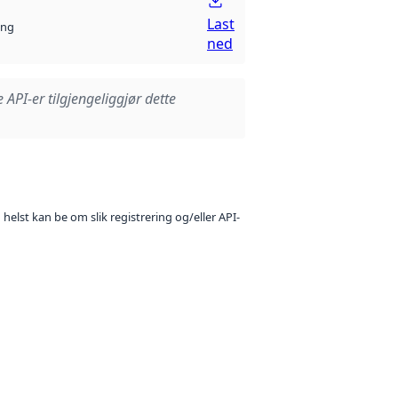
Last
ng
ned
e API-er tilgjengeliggjør dette
 helst kan be om slik registrering og/eller API-