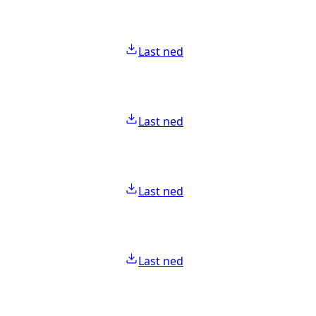
Last ned
Last ned
Last ned
Last ned