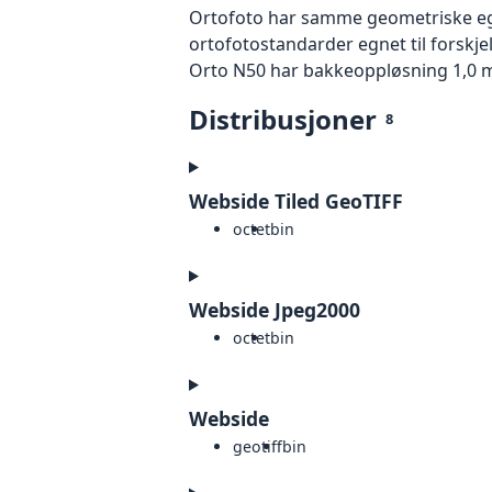
Ortofoto har samme geometriske egen
ortofotostandarder egnet til forskje
Orto N50 har bakkeoppløsning 1,0 m
Distribusjoner
8
Webside Tiled GeoTIFF
octet
bin
Webside Jpeg2000
octet
bin
Webside
geotiff
bin