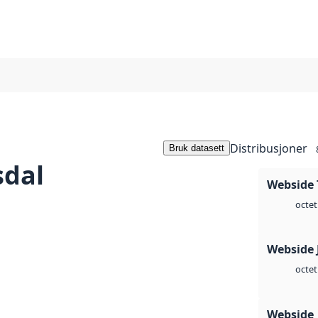
Distribusjoner
Bruk datasett
sdal
Webside 
octet
Webside 
octet
Webside