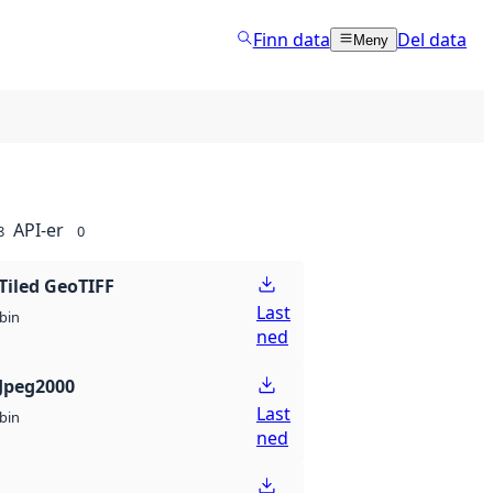
Finn data
Del data
Meny
API-er
8
0
Tiled GeoTIFF
Last
bin
ned
Jpeg2000
Last
bin
ned