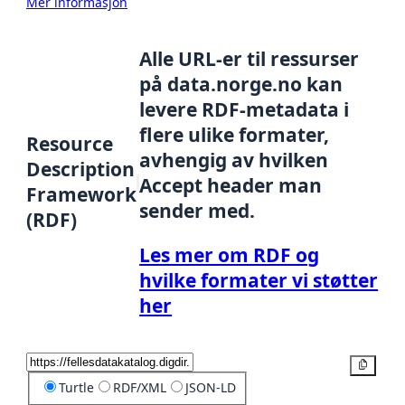
Mer informasjon
Alle URL-er til ressurser
på data.norge.no kan
levere RDF-metadata i
flere ulike formater,
Resource
avhengig av hvilken
Description
Accept header man
Framework
sender med.
(RDF)
Les mer om RDF og
hvilke formater vi støtter
her
Kopier
Turtle
RDF/XML
JSON-LD