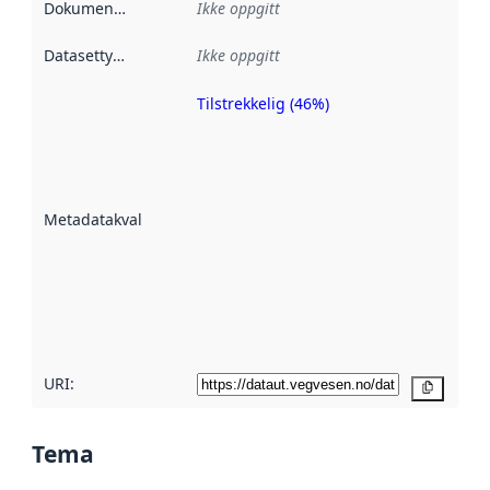
Dokumentasjon
:
Ikke oppgitt
Datasettype
:
Ikke oppgitt
Tilstrekkelig (46%)
Metadatakvalitet
er en indikator
på hvor godt
datasettene er
beskrevet ved
Metadatakvalitet
:
hjelp
avmetadata.
Les mer om
metadatakvalitet
her
URI:
Kopier
Tema