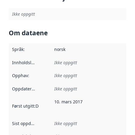
Ikke oppgitt
Om dataene
Språk
:
norsk
Innholdsleverandører
Ikke oppgitt
:
Opphav
:
Ikke oppgitt
Oppdateringsfrekvens
Ikke oppgitt
:
10. mars 2017
Først utgitt
:
Denne datoen sier når dataene i dette datasettet 
Sist oppdatert
:
Ikke oppgitt