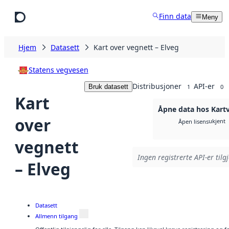
Hopp til hovedinnhold
Finn data
Meny
Hjem
Datasett
Kart over vegnett – Elveg
Statens vegvesen
Distribusjoner
API-er
Bruk datasett
1
0
Kart
Åpne data hos Kartv
over
ukjent
Åpen lisens
vegnett
Ingen registrerte API-er tilg
– Elveg
Datasett
Allmenn tilgang