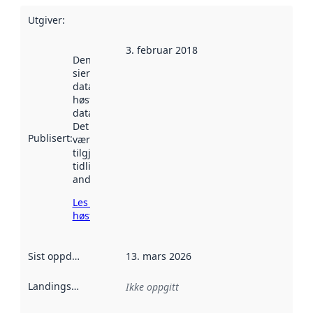
Utgiver
:
3. februar 2018
Denne datoen
sier når
datasettet ble
høstet av
data.norge.no.
Det kan ha
Publisert
:
vært
tilgjengelig
tidligere
andre steder.
Les mer om
høsting her
Sist oppdatert
:
13. mars 2026
Landingsside
:
Ikke oppgitt