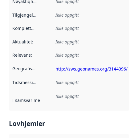
Nøyaktighet
:
Ikke oppgitt
Tilgjengelighet
:
Ikke oppgitt
Kompletthet
:
Ikke oppgitt
Aktualitet
:
Ikke oppgitt
Relevans
:
Ikke oppgitt
Geografisk avgrensning
:
http://sws.geonames.org/3144096/
Tidsmessig avgrensning
Ikke oppgitt
:
Ikke oppgitt
I samsvar med
:
Referanse til en implementasjonsregel eller a
Lovhjemler