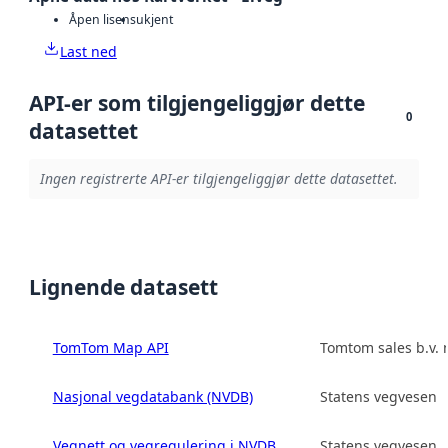
Åpen lisens
ukjent
Last ned
API-er som tilgjengeliggjør dette
0
datasettet
Ingen registrerte API-er tilgjengeliggjør dette datasettet.
Lignende datasett
TomTom Map API
Tomtom sales b.v.
Nasjonal vegdatabank (NVDB)
Statens vegvesen
Vegnett og vegregulering i NVDB
Statens vegvesen