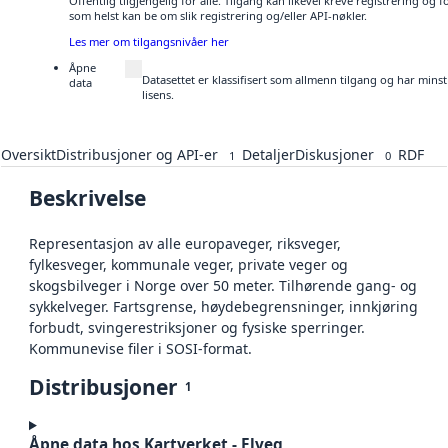
Offentlig tilgjengelig for alle. Tilgang kan likevel kreve registrering og
som helst kan be om slik registrering og/eller API-nøkler.
Les mer om tilgangsnivåer her
Åpne
Datasettet er klassifisert som allmenn tilgang og har mins
data
lisens.
Oversikt
Distribusjoner og API-er
Detaljer
Diskusjoner
RDF
1
0
Beskrivelse
Representasjon av alle europaveger, riksveger,
fylkesveger, kommunale veger, private veger og
skogsbilveger i Norge over 50 meter. Tilhørende gang- og
sykkelveger. Fartsgrense, høydebegrensninger, innkjøring
forbudt, svingerestriksjoner og fysiske sperringer.
Kommunevise filer i SOSI-format.
Distribusjoner
1
Åpne data hos Kartverket - Elveg