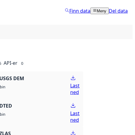
Finn data
Del data
Meny
API-er
5
0
 USGS DEM
Last
bin
ned
 DTED
Last
bin
ned
ZLAS