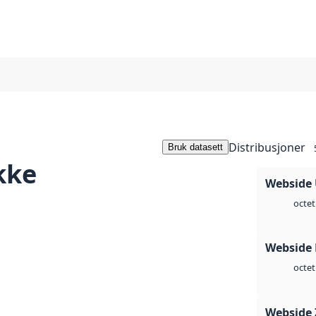
Distribusjoner
Bruk datasett
kke
Webside
octet
Webside
octet
Webside 