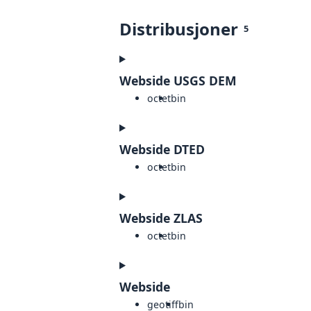
Distribusjoner
5
Webside USGS DEM
octet
bin
Webside DTED
octet
bin
Webside ZLAS
octet
bin
Webside
geotiff
bin