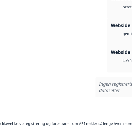
octet
Webside
geoti
Webside
vn
laz
Ingen registrert
datasettet.
kan likevel kreve registrering og forespørsel om API-nøkler, så lenge hvem som