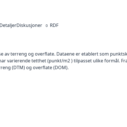
Detaljer
Diskusjoner
RDF
0
se av terreng og overflate. Dataene er etablert som punktsk
har varierende tetthet (punkt/m2 ) tilpasset ulike formål. F
rreng (DTM) og overflate (DOM).