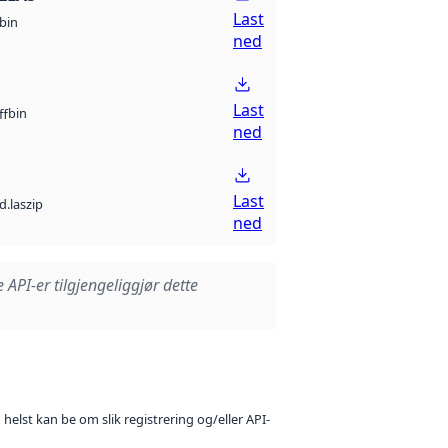
Last
bin
ned
Last
bin
ff
ned
Last
d.laszip
ned
e API-er tilgjengeliggjør dette
 helst kan be om slik registrering og/eller API-