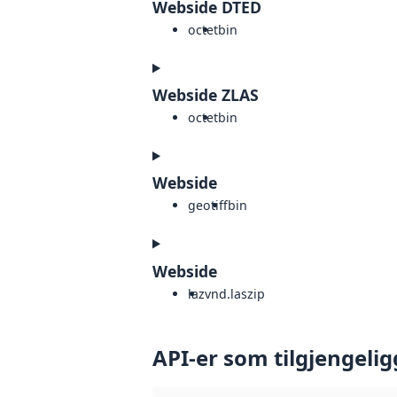
Webside DTED
octet
bin
Webside ZLAS
octet
bin
Webside
geotiff
bin
Webside
laz
vnd.laszip
API-er som tilgjengelig