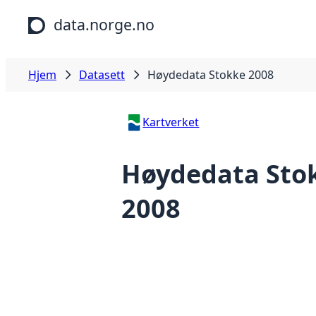
Hopp til hovedinnhold
data.norge.no
Hjem
Datasett
Høydedata Stokke 2008
Kartverket
Høydedata Sto
2008