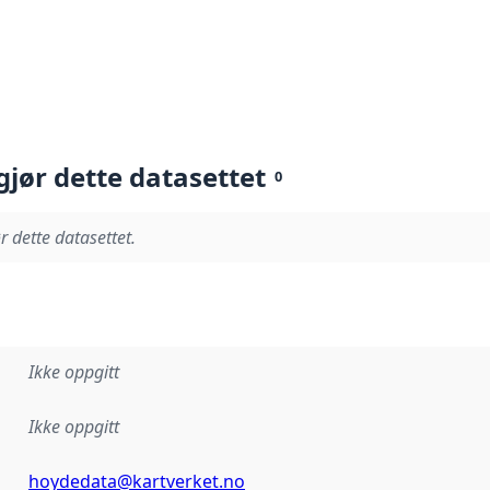
gjør dette datasettet
0
r dette datasettet.
Ikke oppgitt
Ikke oppgitt
hoydedata@kartverket.no