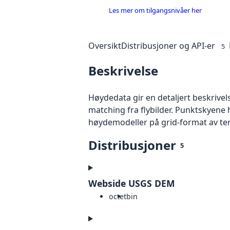
Les mer om tilgangsnivåer her
Oversikt
Distribusjoner og API-er
5
Beskrivelse
Høydedata gir en detaljert beskrivel
matching fra flybilder. Punktskyene 
høydemodeller på grid-format av te
Distribusjoner
5
Webside USGS DEM
octet
bin