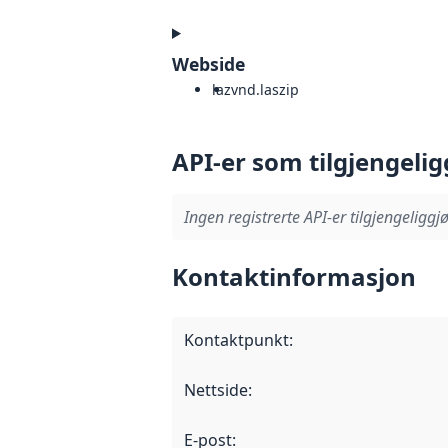
Webside
laz
vnd.laszip
API-er som tilgjengelig
Ingen registrerte API-er tilgjengeliggjø
Kontaktinformasjon
Kontaktpunkt
:
Nettside
:
E-post
: