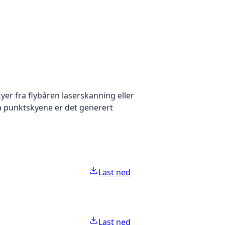
yer fra flybåren laserskanning eller
ra punktskyene er det generert
Last ned
Last ned