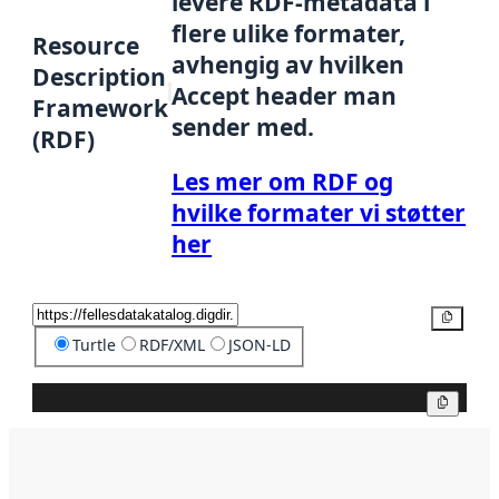
levere RDF-metadata i
flere ulike formater,
Resource
avhengig av hvilken
Description
Accept header man
Framework
sender med.
(RDF)
Les mer om RDF og
hvilke formater vi støtter
her
Kopier
Turtle
RDF/XML
JSON-LD
Kopier