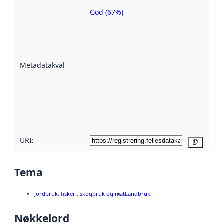
God (67%)
Metadatakvalitet
er en indikator
på hvor godt
datasettene er
beskrevet ved
Metadatakvalitet
:
hjelp
avmetadata.
Les mer om
metadatakvalitet
her
URI:
Kopier
Tema
Jordbruk, fiskeri, skogbruk og mat
Landbruk
Nøkkelord