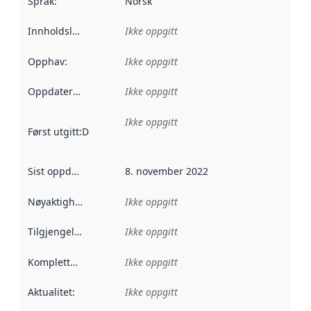
Språk
:
Norsk
Innholdsleverandører
Ikke oppgitt
:
Opphav
:
Ikke oppgitt
Oppdateringsfrekvens
Ikke oppgitt
:
Ikke oppgitt
Først utgitt
:
Denne datoen sier når dataene i dette datasettet 
Sist oppdatert
:
8. november 2022
Nøyaktighet
:
Ikke oppgitt
Tilgjengelighet
:
Ikke oppgitt
Kompletthet
:
Ikke oppgitt
Aktualitet
:
Ikke oppgitt