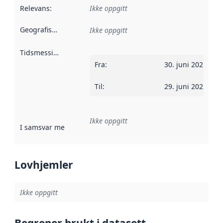
Relevans
:
Ikke oppgitt
Geografisk avgrensning
:
Ikke oppgitt
Tidsmessig avgrensning
:
Fra
:
30. juni 2021
Til
:
29. juni 2022
Ikke oppgitt
I samsvar med
:
Referanse til en implementasjonsregel eller a
Lovhjemler
Ikke oppgitt