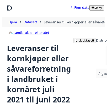
Hopp til hovedinnhold
Finn data
Meny
Hjem
Datasett
Leveranser til kornkjøper eller såvarefor
Landbruksdirektoratet
Distri
Bruk datasett
Leveranser til
kornkjøper eller
såvareforretning
Ingen
i landbruket i
kornåret juli
2021 til juni 2022