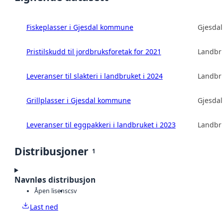
Fiskeplasser i Gjesdal kommune
Gjesda
Pristilskudd til jordbruksforetak for 2021
Landbru
Leveranser til slakteri i landbruket i 2024
Landbru
Grillplasser i Gjesdal kommune
Gjesda
Leveranser til eggpakkeri i landbruket i 2023
Landbru
Distribusjoner
1
Navnløs distribusjon
Åpen lisens
csv
Last ned