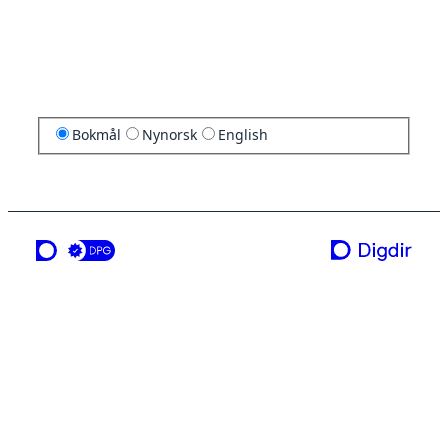
Bokmål
Nynorsk
English
en tjeneste fra