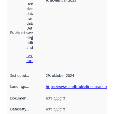
9. november 2022
Denne datoen
sier når
datasettet ble
høstet av
data.norge.no.
Det kan ha
Publisert
:
vært
tilgjengelig
tidligere
andre steder.
Les mer om
høsting her
Sist oppdatert
:
29. oktober 2024
Landingsside
:
https://www.landbruksdirektoratet.no/
Dokumentasjon
:
Ikke oppgitt
Datasettype
:
Ikke oppgitt