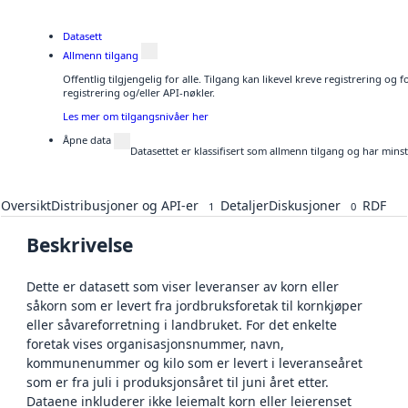
Datasett
Allmenn tilgang
Offentlig tilgjengelig for alle. Tilgang kan likevel kreve registrering o
registrering og/eller API-nøkler.
Les mer om tilgangsnivåer her
Åpne data
Datasettet er klassifisert som allmenn tilgang og har mins
Oversikt
Distribusjoner og API-er
Detaljer
Diskusjoner
RDF
1
0
Beskrivelse
Dette er datasett som viser leveranser av korn eller
såkorn som er levert fra jordbruksforetak til kornkjøper
eller såvareforretning i landbruket. For det enkelte
foretak vises organisasjonsnummer, navn,
kommunenummer og kilo som er levert i leveranseåret
som er fra juli i produksjonsåret til juni året etter.
Dataene inkluderer ikke leiemalt korn eller leierenset