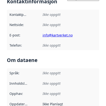
Kontaktinformasjon
Kontaktpunkt
:
Ikke oppgitt
Nettside
:
Ikke oppgitt
E-post
:
info@kartverket.no
Telefon
:
Ikke oppgitt
Om dataene
Språk
:
Ikke oppgitt
Innholdsleverandører
Ikke oppgitt
:
Opphav
:
Ikke oppgitt
Oppdateringsfrekvens
Ikke Planlagt
: