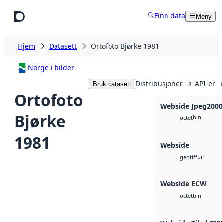
Hopp til hovedinnhold
Finn data
Meny
Hjem
Datasett
Ortofoto Bjørke 1981
Norge i bilder
Distribusjoner
API-er
Bruk datasett
8
Ortofoto
Webside Jpeg200
Bjørke
bin
octet
1981
Webside
bin
geotiff
Webside ECW
bin
octet