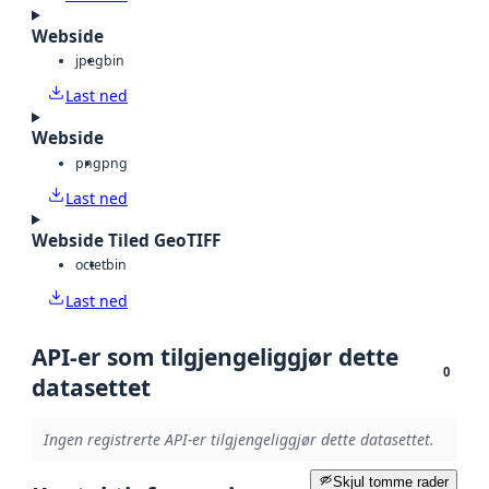
Webside
jpeg
bin
Last ned
Webside
png
png
Last ned
Webside Tiled GeoTIFF
octet
bin
Last ned
API-er som tilgjengeliggjør dette
0
datasettet
Ingen registrerte API-er tilgjengeliggjør dette datasettet.
Skjul tomme rader