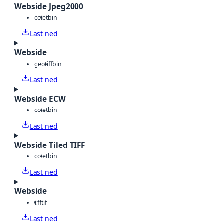
Webside Jpeg2000
octet
bin
Last ned
Webside
geotiff
bin
Last ned
Webside ECW
octet
bin
Last ned
Webside Tiled TIFF
octet
bin
Last ned
Webside
tiff
tif
Last ned