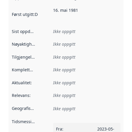
16. mai 1981
Først utgitt
:
Denne datoen sier når dataene i dette datasettet 
Sist oppdatert
:
Ikke oppgitt
Nøyaktighet
:
Ikke oppgitt
Tilgjengelighet
:
Ikke oppgitt
Kompletthet
:
Ikke oppgitt
Aktualitet
:
Ikke oppgitt
Relevans
:
Ikke oppgitt
Geografisk avgrensning
:
Ikke oppgitt
Tidsmessig avgrensning
:
Fra
:
2023-05-