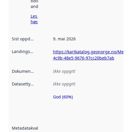
tidligere
andre steder.
Les mer om
høsting her
Sist oppdatert
:
9. mai 2026
Landingsside
:
https://kartkatalog.geonorge.no/Metad
4c9b-48e5-9676-97cc20beb7ab
Dokumentasjon
:
Ikke oppgitt
Datasettype
:
Ikke oppgitt
God (60%)
Metadatakvalitet
er en indikator
på hvor godt
datasettene er
beskrevet ved
Metadatakvalitet
:
hjelp