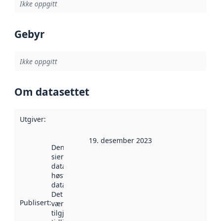
Ikke oppgitt
Gebyr
Ikke oppgitt
Om datasettet
Utgiver
:
19. desember 2023
Denne datoen
sier når
datasettet ble
høstet av
data.norge.no.
Det kan ha
Publisert
:
vært
tilgjengelig