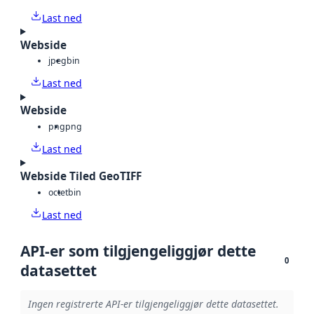
Last ned
Webside
jpeg
bin
Last ned
Webside
png
png
Last ned
Webside Tiled GeoTIFF
octet
bin
Last ned
API-er som tilgjengeliggjør dette
0
datasettet
Ingen registrerte API-er tilgjengeliggjør dette datasettet.