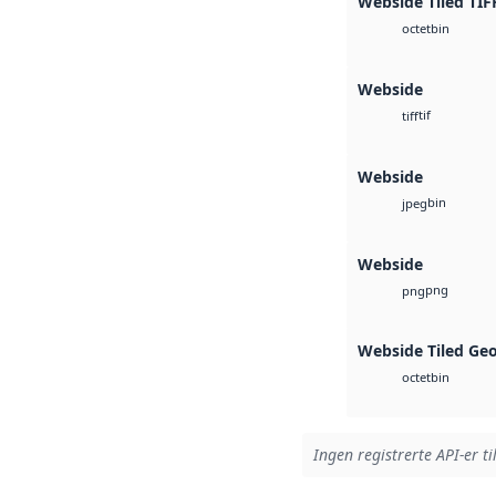
Webside Tiled TIF
bin
octet
Webside
tif
tiff
Webside
bin
jpeg
Webside
png
png
Webside Tiled Ge
bin
octet
Ingen registrerte API-er ti