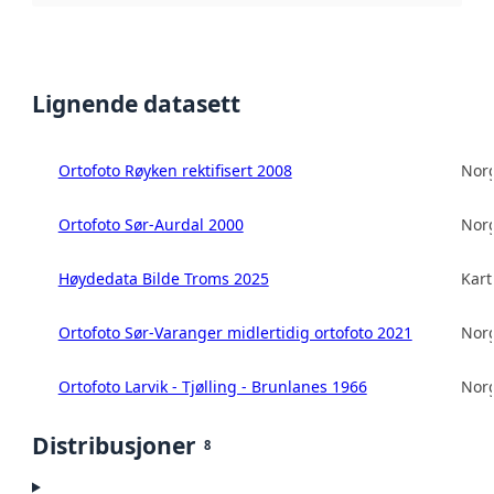
Lignende datasett
Ortofoto Røyken rektifisert 2008
Norg
Ortofoto Sør-Aurdal 2000
Norg
Høydedata Bilde Troms 2025
Kart
Ortofoto Sør-Varanger midlertidig ortofoto 2021
Norg
Ortofoto Larvik - Tjølling - Brunlanes 1966
Norg
Distribusjoner
8