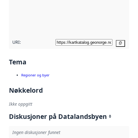
avmetadata.
Les mer om
metadatakvalitet
her
URI:
Kopier
Tema
Regioner og byer
Nøkkelord
Ikke oppgitt
Diskusjoner på Datalandsbyen
0
Ingen diskusjoner funnet