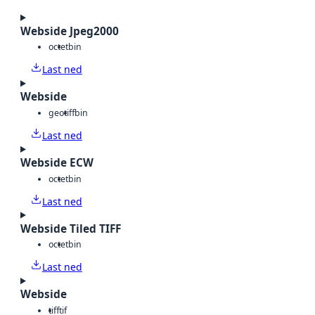
Webside Jpeg2000
octet
bin
Last ned
Webside
geotiff
bin
Last ned
Webside ECW
octet
bin
Last ned
Webside Tiled TIFF
octet
bin
Last ned
Webside
tiff
tif