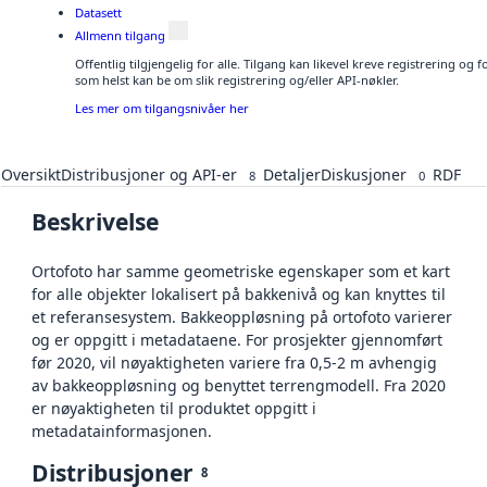
Datasett
Allmenn tilgang
Offentlig tilgjengelig for alle. Tilgang kan likevel kreve registrering og
som helst kan be om slik registrering og/eller API-nøkler.
Les mer om tilgangsnivåer her
Oversikt
Distribusjoner og API-er
Detaljer
Diskusjoner
RDF
8
0
Beskrivelse
Ortofoto har samme geometriske egenskaper som et kart
for alle objekter lokalisert på bakkenivå og kan knyttes til
et referansesystem. Bakkeoppløsning på ortofoto varierer
og er oppgitt i metadataene. For prosjekter gjennomført
før 2020, vil nøyaktigheten variere fra 0,5-2 m avhengig
av bakkeoppløsning og benyttet terrengmodell. Fra 2020
er nøyaktigheten til produktet oppgitt i
metadatainformasjonen.
Distribusjoner
8