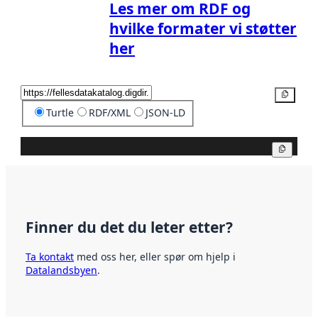
Les mer om RDF og
hvilke formater vi støtter
her
Kopier
Turtle
RDF/XML
JSON-LD
Kopier
Finner du det du leter etter?
Ta kontakt
med oss her, eller spør om hjelp i
Datalandsbyen
.