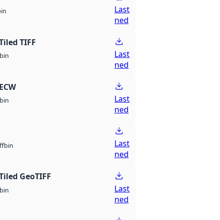
Last
bin
ned
Tiled TIFF
Last
bin
ned
 ECW
Last
bin
ned
Last
bin
ff
ned
Tiled GeoTIFF
Last
bin
ned