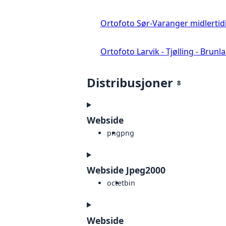
Ortofoto Sør-Varanger midlertid
Ortofoto Larvik - Tjølling - Brunl
Distribusjoner
8
Webside
png
png
Webside Jpeg2000
octet
bin
Webside