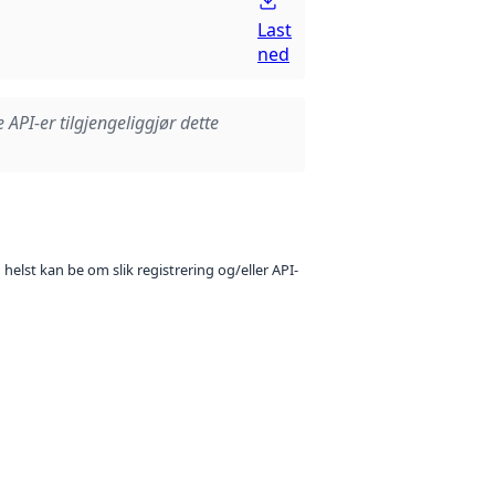
Last
ned
e API-er tilgjengeliggjør dette
 helst kan be om slik registrering og/eller API-