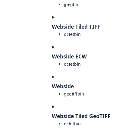
jpeg
bin
Webside Tiled TIFF
octet
bin
Webside ECW
octet
bin
Webside
geotiff
bin
Webside Tiled GeoTIFF
octet
bin