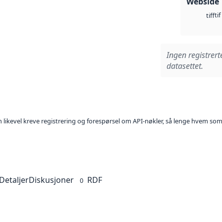
Webside
tif
tiff
Ingen registrert
datasettet.
kan likevel kreve registrering og forespørsel om API-nøkler, så lenge hvem som
Detaljer
Diskusjoner
RDF
0