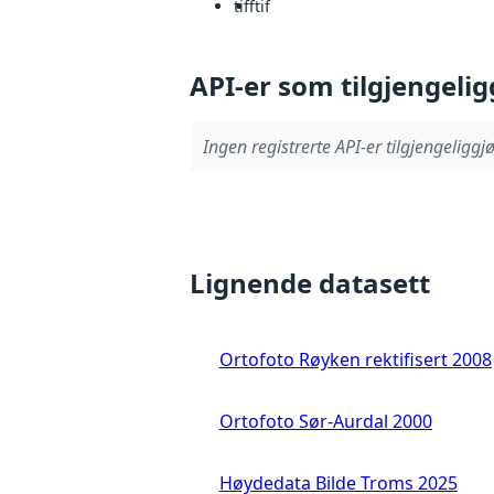
tiff
tif
API-er som tilgjengelig
Ingen registrerte API-er tilgjengeliggjø
Lignende datasett
Ortofoto Røyken rektifisert 2008
Ortofoto Sør-Aurdal 2000
Høydedata Bilde Troms 2025