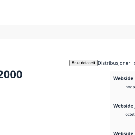
Distribusjoner
Bruk datasett
2000
Webside
p
png
Webside 
octet
Webside