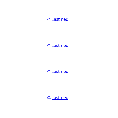
Last ned
Last ned
Last ned
Last ned