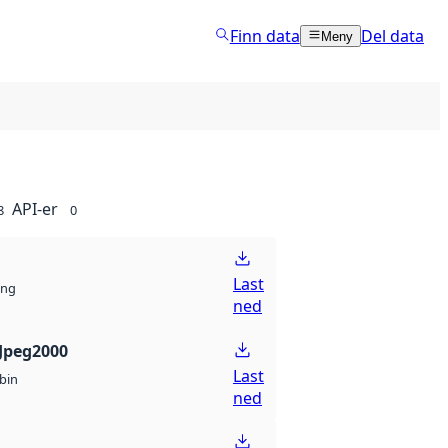
Finn data
Del data
Meny
API-er
8
0
Last
ng
ned
Jpeg2000
Last
bin
ned