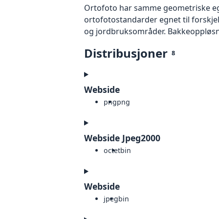
Ortofoto har samme geometriske egen
ortofotostandarder egnet til forskj
og jordbruksområder. Bakkeoppløsnin
Distribusjoner
8
Webside
png
png
Webside Jpeg2000
octet
bin
Webside
jpeg
bin