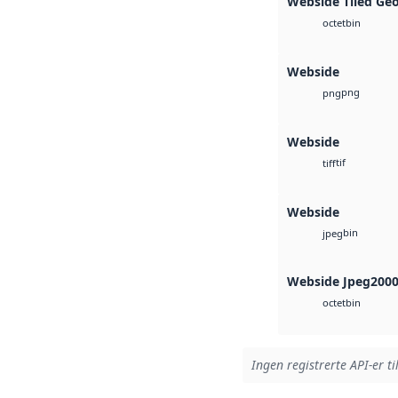
Webside Tiled Ge
bin
octet
Webside
png
png
Webside
tif
tiff
Webside
bin
jpeg
Webside Jpeg200
bin
octet
Ingen registrerte API-er ti