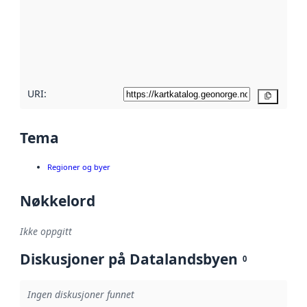
avmetadata.
Les mer om
metadatakvalitet
her
URI:
Kopier
Tema
Regioner og byer
Nøkkelord
Ikke oppgitt
Diskusjoner på Datalandsbyen
0
Ingen diskusjoner funnet