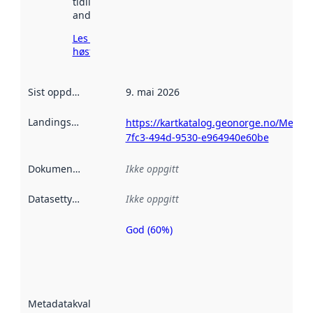
tidligere
andre steder.
Les mer om
høsting her
Sist oppdatert
:
9. mai 2026
Landingsside
:
https://kartkatalog.geonorge.no/Metad
7fc3-494d-9530-e964940e60be
Dokumentasjon
:
Ikke oppgitt
Datasettype
:
Ikke oppgitt
God (60%)
Metadatakvalitet
er en indikator
på hvor godt
datasettene er
beskrevet ved
Metadatakvalitet
:
hjelp