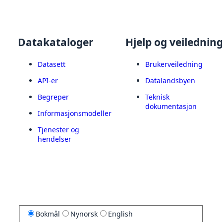
Datakataloger
Hjelp og veilednin
Datasett
Brukerveiledning
API-er
Datalandsbyen
Begreper
Teknisk
dokumentasjon
Informasjonsmodeller
Tjenester og
hendelser
Bokmål
Nynorsk
English