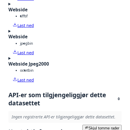
Webside
tiff
tif
Last ned
Webside
jpeg
bin
Last ned
Webside Jpeg2000
octet
bin
Last ned
API-er som tilgjengeliggjør dette
0
datasettet
Ingen registrerte API-er tilgjengeliggjør dette datasettet.
Skjul tomme rader