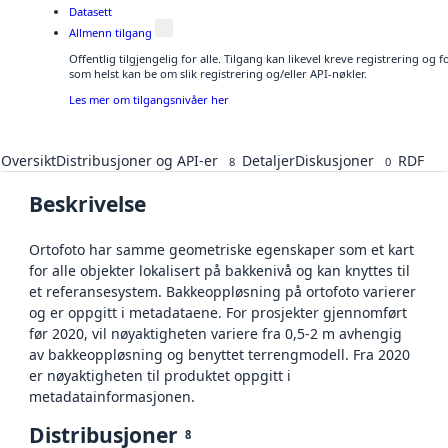
Datasett
Allmenn tilgang
Offentlig tilgjengelig for alle. Tilgang kan likevel kreve registrering og
som helst kan be om slik registrering og/eller API-nøkler.
Les mer om tilgangsnivåer her
Oversikt
Distribusjoner og API-er
Detaljer
Diskusjoner
RDF
8
0
Beskrivelse
Ortofoto har samme geometriske egenskaper som et kart
for alle objekter lokalisert på bakkenivå og kan knyttes til
et referansesystem. Bakkeoppløsning på ortofoto varierer
og er oppgitt i metadataene. For prosjekter gjennomført
før 2020, vil nøyaktigheten variere fra 0,5-2 m avhengig
av bakkeoppløsning og benyttet terrengmodell. Fra 2020
er nøyaktigheten til produktet oppgitt i
metadatainformasjonen.
Distribusjoner
8