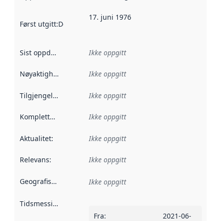
17. juni 1976
Først utgitt
:
Denne datoen sier når dataene i dette datasettet 
Sist oppdatert
:
Ikke oppgitt
Nøyaktighet
:
Ikke oppgitt
Tilgjengelighet
:
Ikke oppgitt
Kompletthet
:
Ikke oppgitt
Aktualitet
:
Ikke oppgitt
Relevans
:
Ikke oppgitt
Geografisk avgrensning
:
Ikke oppgitt
Tidsmessig avgrensning
:
Fra
:
2021-06-