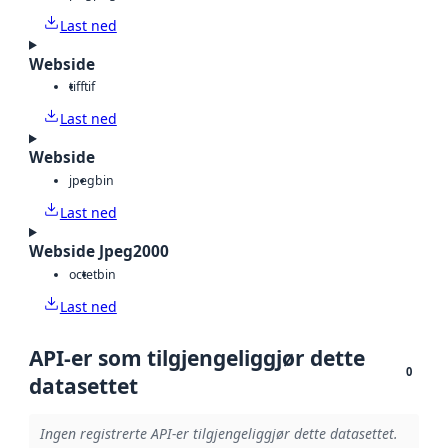
Last ned
Webside
tiff
tif
Last ned
Webside
jpeg
bin
Last ned
Webside Jpeg2000
octet
bin
Last ned
API-er som tilgjengeliggjør dette
0
datasettet
Ingen registrerte API-er tilgjengeliggjør dette datasettet.