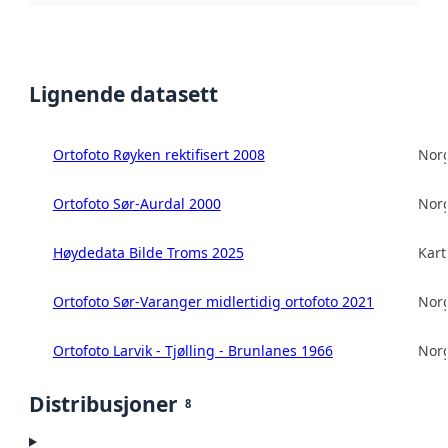
Lignende datasett
Ortofoto Røyken rektifisert 2008
Norg
Ortofoto Sør-Aurdal 2000
Norg
Høydedata Bilde Troms 2025
Kart
Ortofoto Sør-Varanger midlertidig ortofoto 2021
Norg
Ortofoto Larvik - Tjølling - Brunlanes 1966
Norg
Distribusjoner
8