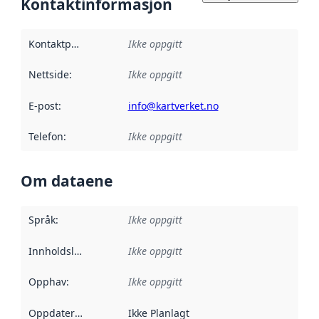
Kontaktinformasjon
Kontaktpunkt
:
Ikke oppgitt
Nettside
:
Ikke oppgitt
E-post
:
info@kartverket.no
Telefon
:
Ikke oppgitt
Om dataene
Språk
:
Ikke oppgitt
Innholdsleverandører
Ikke oppgitt
:
Opphav
:
Ikke oppgitt
Oppdateringsfrekvens
Ikke Planlagt
: