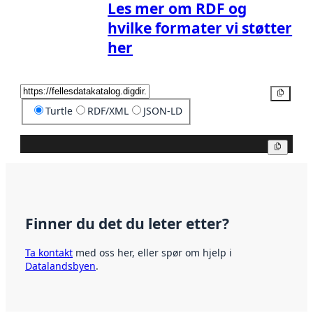
Les mer om RDF og
hvilke formater vi støtter
her
Kopier
Turtle
RDF/XML
JSON-LD
Kopier
Finner du det du leter etter?
Ta kontakt
med oss her, eller spør om hjelp i
Datalandsbyen
.