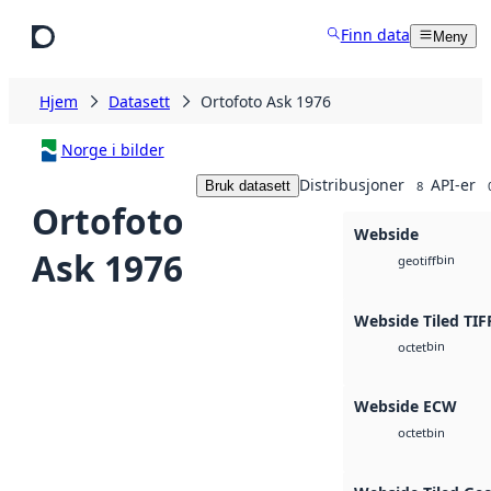
Hopp til hovedinnhold
Finn data
Meny
Hjem
Datasett
Ortofoto Ask 1976
Norge i bilder
Distribusjoner
API-er
Bruk datasett
8
Ortofoto
Webside
Ask 1976
bin
geotiff
Webside Tiled TIF
bin
octet
Webside ECW
bin
octet