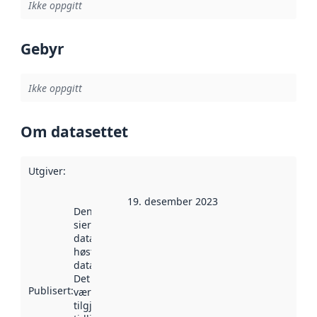
Ikke oppgitt
Gebyr
Ikke oppgitt
Om datasettet
Utgiver
:
19. desember 2023
Denne datoen
sier når
datasettet ble
høstet av
data.norge.no.
Det kan ha
Publisert
:
vært
tilgjengelig