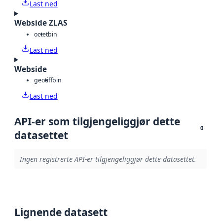
Last ned
Webside ZLAS
octet
bin
Last ned
Webside
geotiff
bin
Last ned
API-er som tilgjengeliggjør dette
0
datasettet
Ingen registrerte API-er tilgjengeliggjør dette datasettet.
Lignende datasett