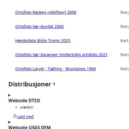
Ortofoto Røyken rektifisert 2008
Norg
Ortofoto Sør-Aurdal 2000
Norg
Høydedata Bilde Troms 2025
Kart
Ortofoto Sør-Varanger midlertidig ortofoto 2021
Norg
Ortofoto Larvik - Tjølling - Brunlanes 1966
Norg
Distribusjoner
5
Webside DTED
octet
bin
Last ned
Webside USGS DEM