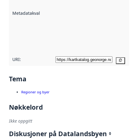
datasettene er
beskrevet ved
Metadatakvalitet
:
hjelp
avmetadata.
Les mer om
metadatakvalitet
her
URI:
Kopier
Tema
Regioner og byer
Nøkkelord
Ikke oppgitt
Diskusjoner på Datalandsbyen
0