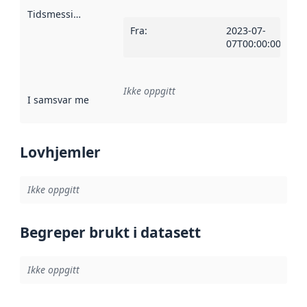
Tidsmessig avgrensning
:
Fra
:
2023-07-
07T00:00:00Z
Ikke oppgitt
I samsvar med
:
Referanse til en implementasjonsregel eller a
Lovhjemler
Ikke oppgitt
Begreper brukt i datasett
Ikke oppgitt