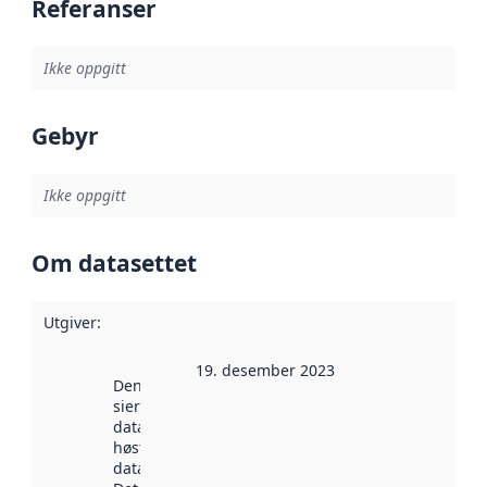
Referanser
Ikke oppgitt
Gebyr
Ikke oppgitt
Om datasettet
Utgiver
:
19. desember 2023
Denne datoen
sier når
datasettet ble
høstet av
data.norge.no.