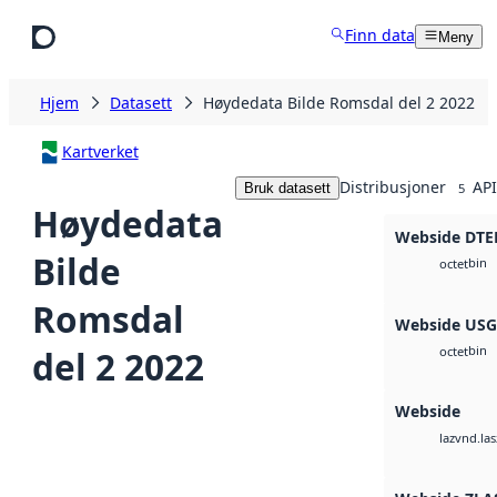
Hopp til hovedinnhold
Finn data
Meny
Hjem
Datasett
Høydedata Bilde Romsdal del 2 2022
Kartverket
Distribusjoner
API
Bruk datasett
5
Høydedata
Webside DTE
Bilde
bin
octet
Romsdal
Webside US
bin
del 2 2022
octet
Webside
vnd.las
laz