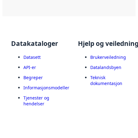
Datakataloger
Hjelp og veilednin
Datasett
Brukerveiledning
API-er
Datalandsbyen
Begreper
Teknisk
dokumentasjon
Informasjonsmodeller
Tjenester og
hendelser