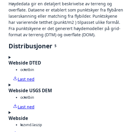
Høydedata gir en detaljert beskrivelse av terreng og
overflate. Dataene er etablert som punktskyer fra flybåren
laserskanning eller matching fra flybilder. Punktskyene
har varierende tetthet (punkt/m2 ) tilpasset ulike formål.
Fra punktskyene er det generert høydemodeller på grid-
format av terreng (DTM) og overflate (DOM).
Distribusjoner
5
Webside DTED
octet
bin
Last ned
Webside USGS DEM
octet
bin
Last ned
Webside
laz
vnd.laszip