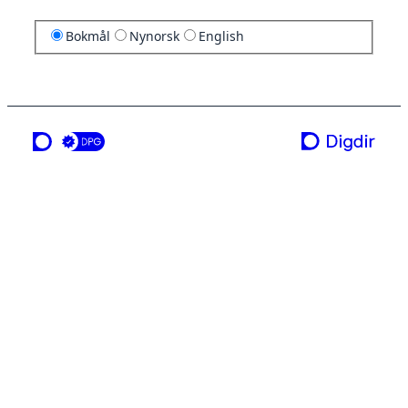
Bokmål
Nynorsk
English
en tjeneste fra