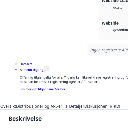
Webside ZLA
bin
octet
Webside
bin
geotiff
Ingen registrerte API
Datasett
Allmenn tilgang
Offentlig tilgjengelig for alle. Tilgang kan likevel kreve registrering o
helst kan be om slik registrering og/eller API-nøkler.
Les mer om tilgangsnivåer her
Oversikt
Distribusjoner og API-er
Detaljer
Diskusjoner
RDF
5
0
Beskrivelse