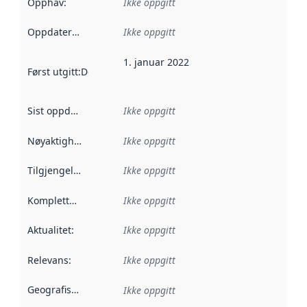
Opphav
:
Ikke oppgitt
Oppdateringsfrekvens
Ikke oppgitt
:
1. januar 2022
Først utgitt
:
Denne datoen sier når dataene i dette datasettet 
Sist oppdatert
:
Ikke oppgitt
Nøyaktighet
:
Ikke oppgitt
Tilgjengelighet
:
Ikke oppgitt
Kompletthet
:
Ikke oppgitt
Aktualitet
:
Ikke oppgitt
Relevans
:
Ikke oppgitt
Geografisk avgrensning
:
Ikke oppgitt