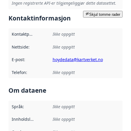
Ingen registrerte API-er tilgjengeliggjør dette datasettet.
Skjul tomme rader
Kontaktinformasjon
Kontaktpunkt
:
Ikke oppgitt
Nettside
:
Ikke oppgitt
E-post
:
hoydedata@kartverket.no
Telefon
:
Ikke oppgitt
Om dataene
Språk
:
Ikke oppgitt
Innholdsleverandører
Ikke oppgitt
: