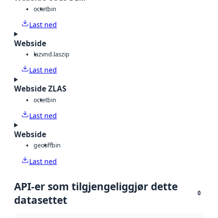
octet
bin
Last ned
Webside
laz
vnd.laszip
Last ned
Webside ZLAS
octet
bin
Last ned
Webside
geotiff
bin
Last ned
API-er som tilgjengeliggjør dette
0
datasettet