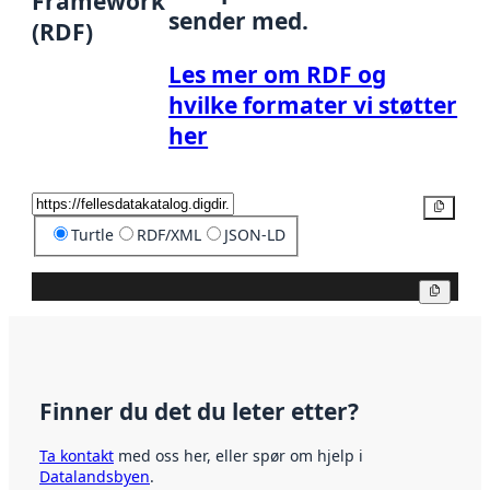
Framework
sender med.
(RDF)
Les mer om RDF og
hvilke formater vi støtter
her
Kopier
Turtle
RDF/XML
JSON-LD
Kopier
Finner du det du leter etter?
Ta kontakt
med oss her, eller spør om hjelp i
Datalandsbyen
.