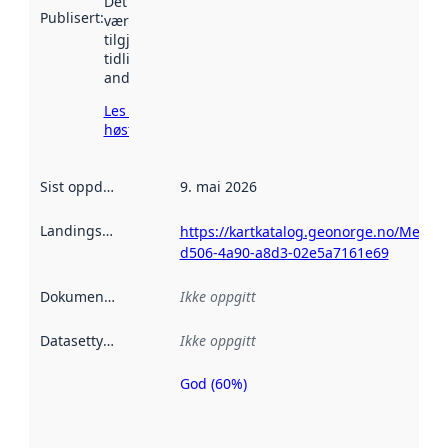
Det kan ha
Publisert
:
vært
tilgjengelig
tidligere
andre steder.
Les mer om
høsting her
Sist oppdatert
:
9. mai 2026
Landingsside
:
https://kartkatalog.geonorge.no/Metad
d506-4a90-a8d3-02e5a7161e69
Dokumentasjon
:
Ikke oppgitt
Datasettype
:
Ikke oppgitt
God (60%)
Metadatakvalitet
er en indikator
på hvor godt