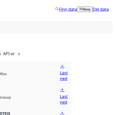
Finn data
Del data
Meny
API-er
5
0
Last
bin
ff
ned
Last
d.laszip
ned
 DTED