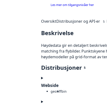
Les mer om tilgangsnivåer her
Oversikt
Distribusjoner og API-er
5
Beskrivelse
Høydedata gir en detaljert beskrivel
matching fra flybilder. Punktskyene 
høydemodeller på grid-format av te
Distribusjoner
5
Webside
geotiff
bin