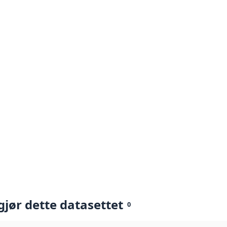
gjør dette datasettet
0