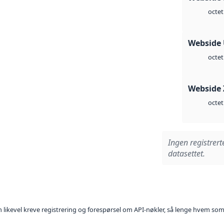
octet
Webside
octet
Webside 
octet
Ingen registrert
datasettet.
kan likevel kreve registrering og forespørsel om API-nøkler, så lenge hvem som