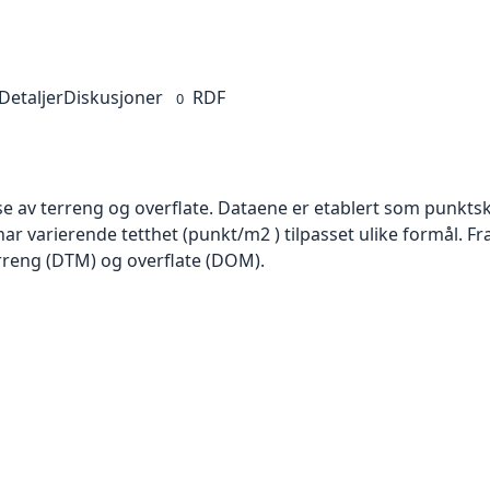
Detaljer
Diskusjoner
RDF
0
se av terreng og overflate. Dataene er etablert som punktsk
har varierende tetthet (punkt/m2 ) tilpasset ulike formål. F
rreng (DTM) og overflate (DOM).