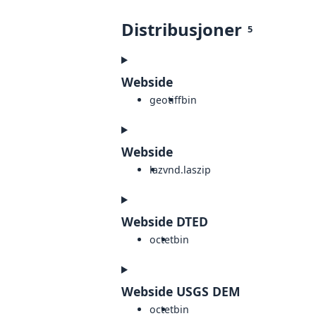
Distribusjoner
5
Webside
geotiff
bin
Webside
laz
vnd.laszip
Webside DTED
octet
bin
Webside USGS DEM
octet
bin