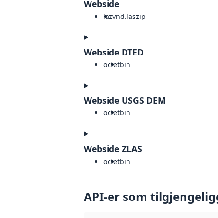
Webside
laz
vnd.laszip
Webside DTED
octet
bin
Webside USGS DEM
octet
bin
Webside ZLAS
octet
bin
API-er som tilgjengelig