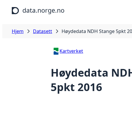
Hopp til hovedinnhold
data.norge.no
Hjem
Datasett
Høydedata NDH Stange 5pkt 2
Kartverket
Høydedata NDH
5pkt 2016