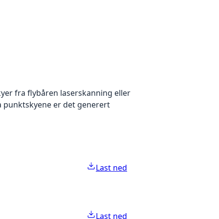
yer fra flybåren laserskanning eller
ra punktskyene er det generert
Last ned
Last ned