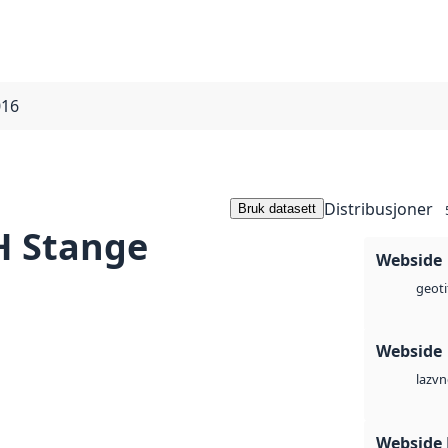
016
Distribusjoner
Bruk datasett
 Stange
Webside
geoti
Webside
vn
laz
Webside