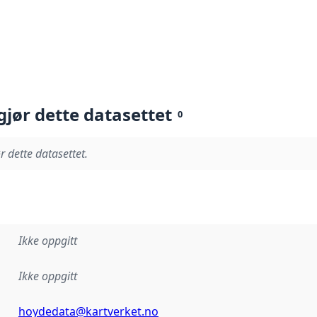
gjør dette datasettet
0
r dette datasettet.
Ikke oppgitt
Ikke oppgitt
hoydedata@kartverket.no