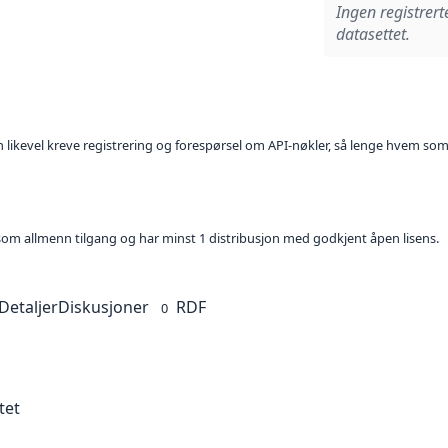
Ingen registrert
datasettet.
kan likevel kreve registrering og forespørsel om API-nøkler, så lenge hvem som
t som allmenn tilgang og har minst 1 distribusjon med godkjent åpen lisens.
Detaljer
Diskusjoner
RDF
0
tet