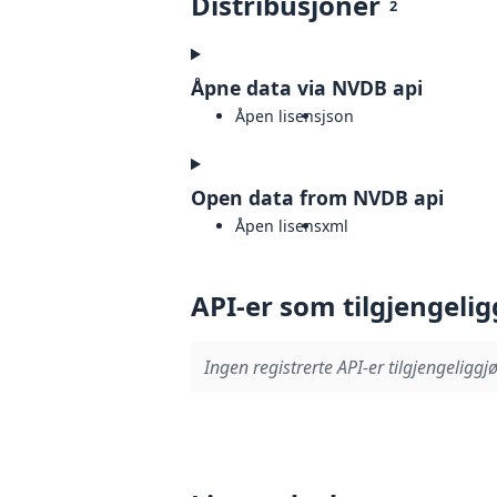
Distribusjoner
2
Åpne data via NVDB api
Åpen lisens
json
Open data from NVDB api
Åpen lisens
xml
API-er som tilgjengelig
Ingen registrerte API-er tilgjengeliggjø