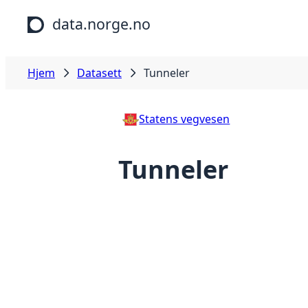
Hopp til hovedinnhold
data.norge.no
Hjem
Datasett
Tunneler
Statens vegvesen
Tunneler