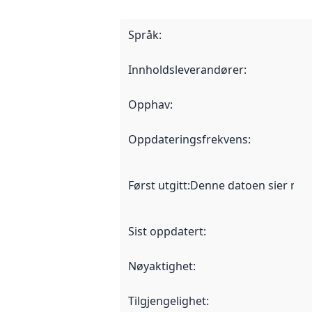
Språk
:
Innholdsleverandører
:
Opphav
:
Oppdateringsfrekvens
:
Først utgitt
:
Denne datoen sier når d
Sist oppdatert
:
Nøyaktighet
:
Tilgjengelighet
: