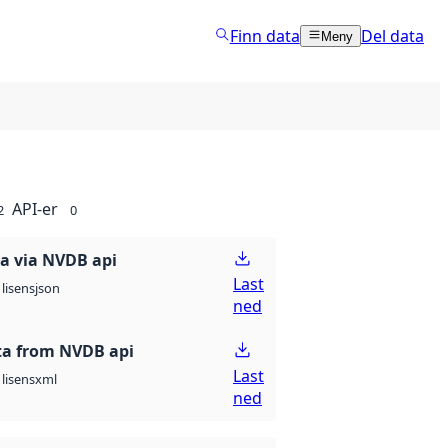
Finn data
Del data
Meny
API-er
2
0
a via NVDB api
Last
json
lisens
ned
a from NVDB api
Last
xml
lisens
ned