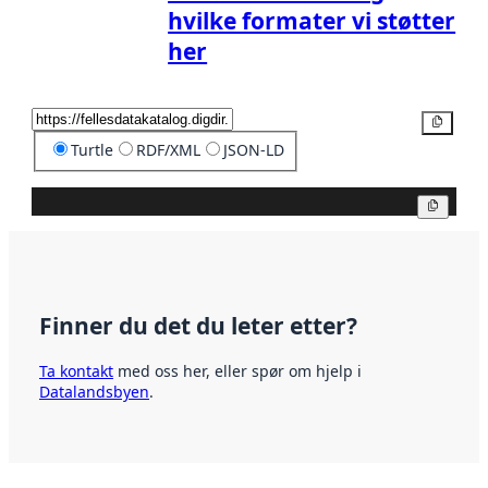
hvilke formater vi støtter
her
Kopier
Turtle
RDF/XML
JSON-LD
Kopier
Finner du det du leter etter?
Ta kontakt
med oss her, eller spør om hjelp i
Datalandsbyen
.