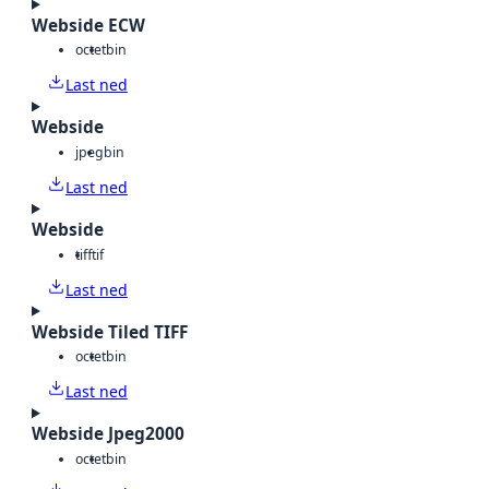
Webside ECW
octet
bin
Last ned
Webside
jpeg
bin
Last ned
Webside
tiff
tif
Last ned
Webside Tiled TIFF
octet
bin
Last ned
Webside Jpeg2000
octet
bin