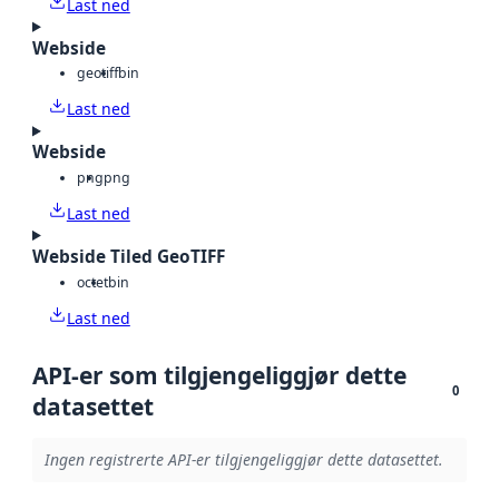
Last ned
Webside
geotiff
bin
Last ned
Webside
png
png
Last ned
Webside Tiled GeoTIFF
octet
bin
Last ned
API-er som tilgjengeliggjør dette
0
datasettet
Ingen registrerte API-er tilgjengeliggjør dette datasettet.