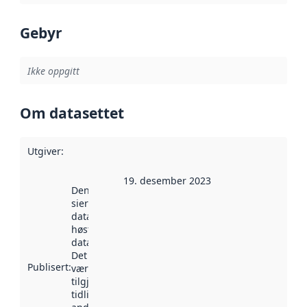
Gebyr
Ikke oppgitt
Om datasettet
Utgiver
:
19. desember 2023
Denne datoen
sier når
datasettet ble
høstet av
data.norge.no.
Det kan ha
Publisert
:
vært
tilgjengelig
tidligere