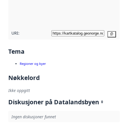
Les mer om
metadatakvalitet
her
URI:
Kopier
Tema
Regioner og byer
Nøkkelord
Ikke oppgitt
Diskusjoner på Datalandsbyen
0
Ingen diskusjoner funnet