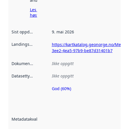
andre steder.
Les mer om
høsting her
Sist oppdatert
:
9. mai 2026
Landingsside
:
https://kartkatalog.geonorge.no/Metad
3ee2-4ea5-97b9-be87d31401b7
Dokumentasjon
:
Ikke oppgitt
Datasettype
:
Ikke oppgitt
God (60%)
Metadatakvalitet
er en indikator
på hvor godt
datasettene er
beskrevet ved
Metadatakvalitet
:
hjelp
avmetadata.