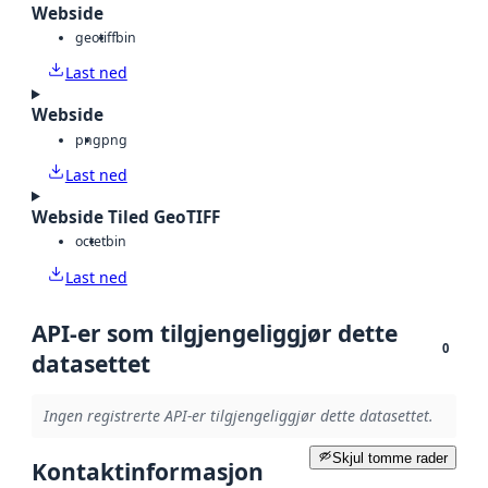
Webside
geotiff
bin
Last ned
Webside
png
png
Last ned
Webside Tiled GeoTIFF
octet
bin
Last ned
API-er som tilgjengeliggjør dette
0
datasettet
Ingen registrerte API-er tilgjengeliggjør dette datasettet.
Skjul tomme rader
Kontaktinformasjon