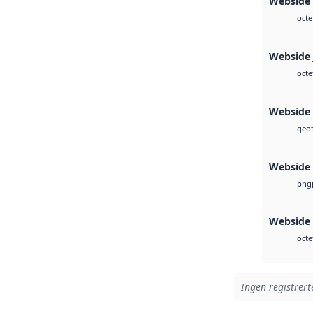
Webside 
octe
Webside 
octe
Webside
geot
Webside
png
Webside 
octe
Ingen registrert