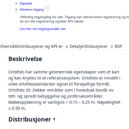
Datasett
Allmenn tilgang
Offentlig tilgjengelig for alle. Tilgang kan likevel kreve registrering o
be om slik registrering og/eller API-nøkler.
Les mer om tilgangsnivåer her
Oversikt
Distribusjoner og API-er
Detaljer
Diskusjoner
RDF
8
0
Beskrivelse
Ortofoto har samme geometriske egenskaper som et kart
og kan knyttes til et referansesystem. Ortofoto er inndelt i
ulike ortofotostandarder egnet til forskjellige formål.
Ortofoto 20: Dekker områder som i hovedsak består av
tett- og spredt bebyggelse og jordbruksområder.
Bakkeoppløsning er vanligvis > 0,15 – 0,25 m. Nøyaktighet
± 0.50 m.
Distribusjoner
8