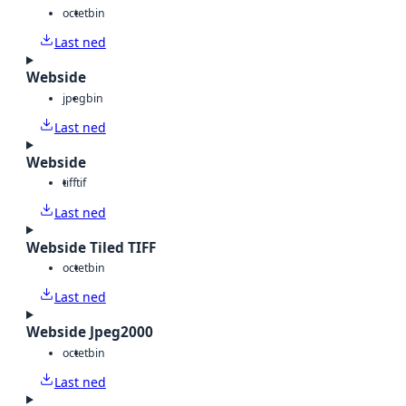
octet
bin
Last ned
Webside
jpeg
bin
Last ned
Webside
tiff
tif
Last ned
Webside Tiled TIFF
octet
bin
Last ned
Webside Jpeg2000
octet
bin
Last ned