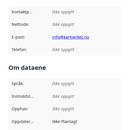
Kontaktpunkt
:
Ikke oppgitt
Nettside
:
Ikke oppgitt
E-post
:
info@kartverket.no
Telefon
:
Ikke oppgitt
Om dataene
Språk
:
Ikke oppgitt
Innholdsleverandører
Ikke oppgitt
:
Opphav
:
Ikke oppgitt
Oppdateringsfrekvens
Ikke Planlagt
: