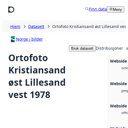
Hopp til hovedinnhold
Finn data
Meny
Hjem
Datasett
Ortofoto Kristiansand øst Lillesand ves
Norge i bilder
Distribusjoner
Bruk datasett
8
Ortofoto
Webside
Kristiansand
octe
øst Lillesand
Webside
vest 1978
jpeg
Webside
ti
tiff