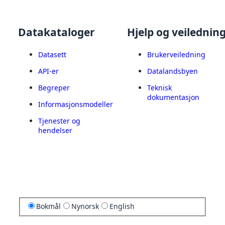
Datakataloger
Hjelp og veilednin
Datasett
Brukerveiledning
API-er
Datalandsbyen
Begreper
Teknisk
dokumentasjon
Informasjonsmodeller
Tjenester og
hendelser
Bokmål
Nynorsk
English