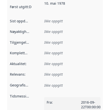
10. mai 1978
Først utgitt
:
Denne datoen sier når dataene i dette datasettet 
Sist oppdatert
:
Ikke oppgitt
Nøyaktighet
:
Ikke oppgitt
Tilgjengelighet
:
Ikke oppgitt
Kompletthet
:
Ikke oppgitt
Aktualitet
:
Ikke oppgitt
Relevans
:
Ikke oppgitt
Geografisk avgrensning
:
Ikke oppgitt
Tidsmessig avgrensning
:
Fra
:
2016-09-
22T00:00:00Z