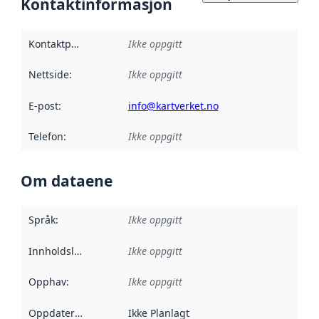
Kontaktinformasjon
Kontaktpunkt
:
Ikke oppgitt
Nettside
:
Ikke oppgitt
E-post
:
info@kartverket.no
Telefon
:
Ikke oppgitt
Om dataene
Språk
:
Ikke oppgitt
Innholdsleverandører
Ikke oppgitt
:
Opphav
:
Ikke oppgitt
Oppdateringsfrekvens
Ikke Planlagt
: