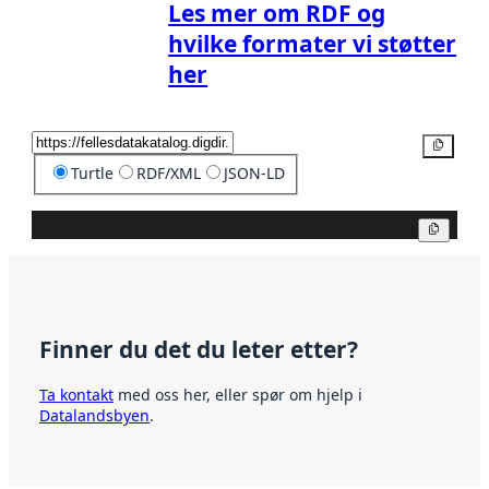
Les mer om RDF og
hvilke formater vi støtter
her
Kopier
Turtle
RDF/XML
JSON-LD
Kopier
Finner du det du leter etter?
Ta kontakt
med oss her, eller spør om hjelp i
Datalandsbyen
.