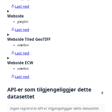
Last ned
Webside
jpeg
bin
Last ned
Webside Tiled GeoTIFF
octet
bin
Last ned
Webside ECW
octet
bin
Last ned
API-er som tilgjengeliggjør dette
0
datasettet
Ingen registrerte API-er tilgjengeliggjør dette datasettet.