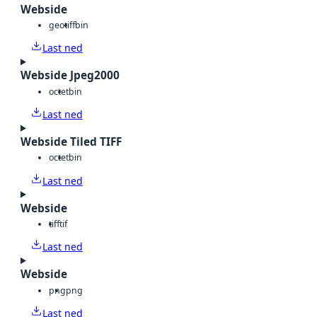
Webside
geotiff
bin
Last ned
Webside Jpeg2000
octet
bin
Last ned
Webside Tiled TIFF
octet
bin
Last ned
Webside
tiff
tif
Last ned
Webside
png
png
Last ned