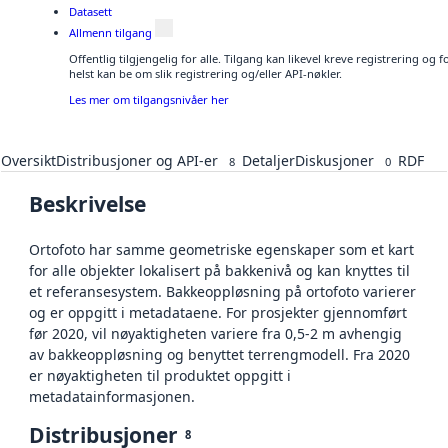
Datasett
Allmenn tilgang
Offentlig tilgjengelig for alle. Tilgang kan likevel kreve registrering o
helst kan be om slik registrering og/eller API-nøkler.
Les mer om tilgangsnivåer her
Oversikt
Distribusjoner og API-er
Detaljer
Diskusjoner
RDF
8
0
Beskrivelse
Ortofoto har samme geometriske egenskaper som et kart
for alle objekter lokalisert på bakkenivå og kan knyttes til
et referansesystem. Bakkeoppløsning på ortofoto varierer
og er oppgitt i metadataene. For prosjekter gjennomført
før 2020, vil nøyaktigheten variere fra 0,5-2 m avhengig
av bakkeoppløsning og benyttet terrengmodell. Fra 2020
er nøyaktigheten til produktet oppgitt i
metadatainformasjonen.
Distribusjoner
8