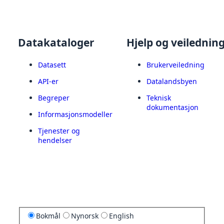
Datakataloger
Hjelp og veilednin
Datasett
Brukerveiledning
API-er
Datalandsbyen
Begreper
Teknisk
dokumentasjon
Informasjonsmodeller
Tjenester og
hendelser
Bokmål
Nynorsk
English