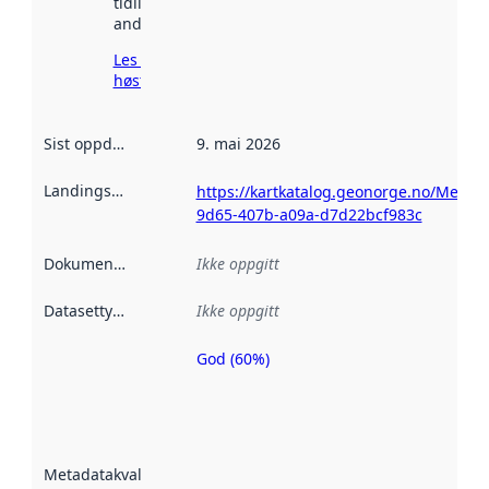
tidligere
andre steder.
Les mer om
høsting her
Sist oppdatert
:
9. mai 2026
Landingsside
:
https://kartkatalog.geonorge.no/Metad
9d65-407b-a09a-d7d22bcf983c
Dokumentasjon
:
Ikke oppgitt
Datasettype
:
Ikke oppgitt
God (60%)
Metadatakvalitet
er en indikator
på hvor godt
datasettene er
beskrevet ved
Metadatakvalitet
:
hjelp