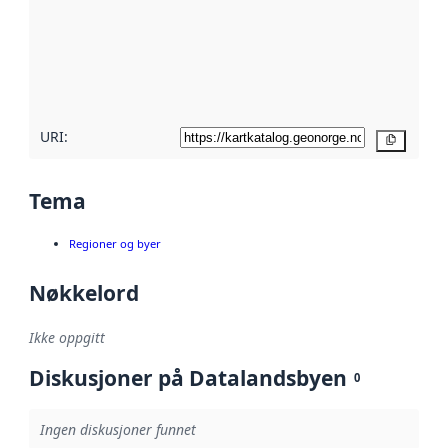
avmetadata.
Les mer om
metadatakvalitet
her
URI:
Kopier
Tema
Regioner og byer
Nøkkelord
Ikke oppgitt
Diskusjoner på Datalandsbyen
0
Ingen diskusjoner funnet