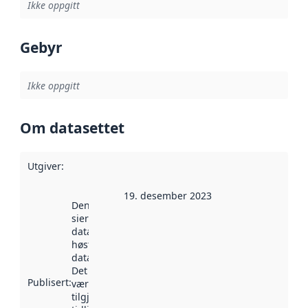
Ikke oppgitt
Gebyr
Ikke oppgitt
Om datasettet
Utgiver
:
19. desember 2023
Denne datoen
sier når
datasettet ble
høstet av
data.norge.no.
Det kan ha
Publisert
:
vært
tilgjengelig