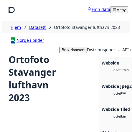
Hopp til hovedinnhold
Finn data
Meny
Hjem
Datasett
Ortofoto Stavanger lufthavn 2023
Norge i bilder
Distribusjoner
API-
Bruk datasett
8
Ortofoto
Webside
Stavanger
bin
geotiff
lufthavn
Webside Jpeg2
bin
2023
octet
Webside Tiled 
bin
octet