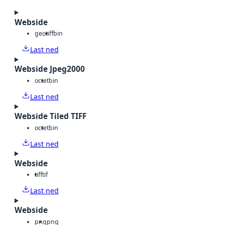
Webside
geotiff
bin
Last ned
Webside Jpeg2000
octet
bin
Last ned
Webside Tiled TIFF
octet
bin
Last ned
Webside
tiff
tif
Last ned
Webside
png
png