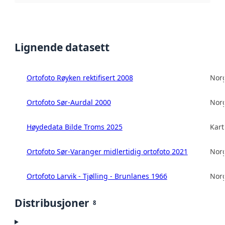
Lignende datasett
Ortofoto Røyken rektifisert 2008
Norg
Ortofoto Sør-Aurdal 2000
Norg
Høydedata Bilde Troms 2025
Kart
Ortofoto Sør-Varanger midlertidig ortofoto 2021
Norg
Ortofoto Larvik - Tjølling - Brunlanes 1966
Norg
Distribusjoner
8