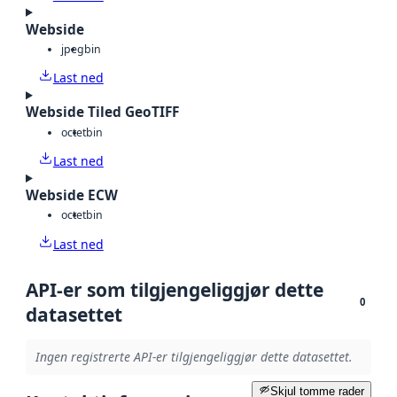
Webside
jpeg
bin
Last ned
Webside Tiled GeoTIFF
octet
bin
Last ned
Webside ECW
octet
bin
Last ned
API-er som tilgjengeliggjør dette
0
datasettet
Ingen registrerte API-er tilgjengeliggjør dette datasettet.
Skjul tomme rader