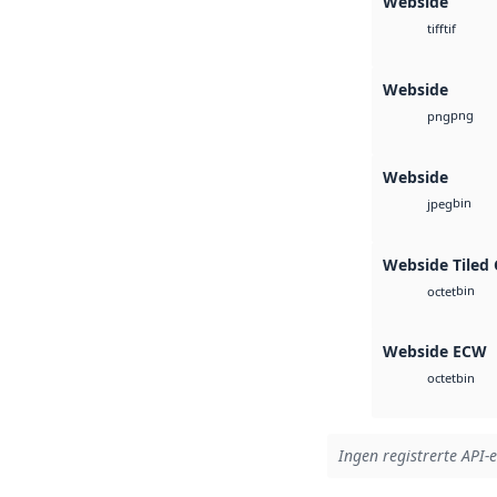
Webside
tif
tiff
Webside
png
png
Webside
bin
jpeg
Webside Tiled
bin
octet
Webside ECW
bin
octet
Ingen registrerte API-e