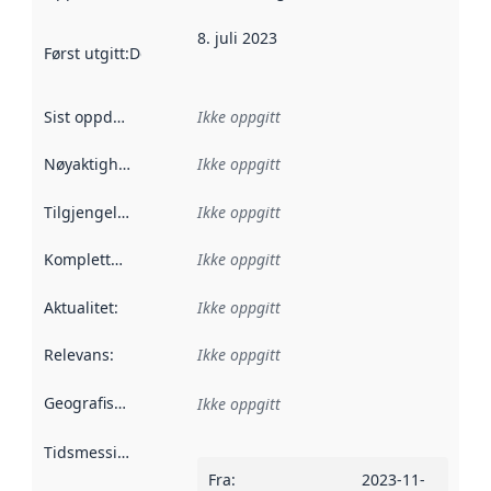
8. juli 2023
Først utgitt
:
Denne datoen sier når dataene i dette datasettet 
Sist oppdatert
:
Ikke oppgitt
Nøyaktighet
:
Ikke oppgitt
Tilgjengelighet
:
Ikke oppgitt
Kompletthet
:
Ikke oppgitt
Aktualitet
:
Ikke oppgitt
Relevans
:
Ikke oppgitt
Geografisk avgrensning
:
Ikke oppgitt
Tidsmessig avgrensning
:
Fra
:
2023-11-