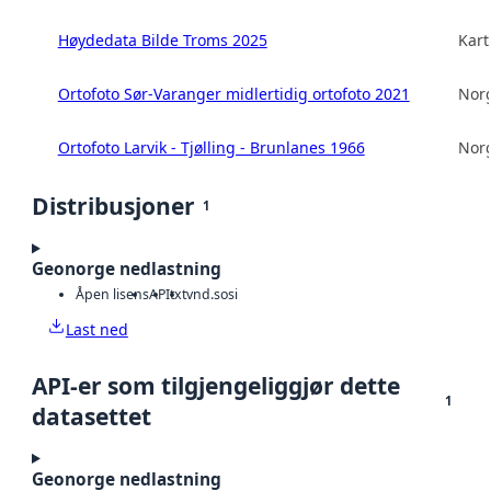
Høydedata Bilde Troms 2025
Kart
Ortofoto Sør-Varanger midlertidig ortofoto 2021
Norg
Ortofoto Larvik - Tjølling - Brunlanes 1966
Norg
Distribusjoner
1
Geonorge nedlastning
Åpen lisens
API
txt
vnd.sosi
Last ned
API-er som tilgjengeliggjør dette
1
datasettet
Geonorge nedlastning