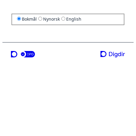
Bokmål
Nynorsk
English
en tjeneste fra