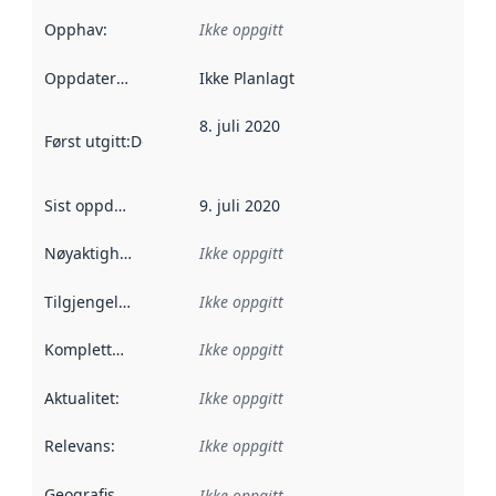
Opphav
:
Ikke oppgitt
Oppdateringsfrekvens
Ikke Planlagt
:
8. juli 2020
Først utgitt
:
Denne datoen sier når dataene i dette datasettet 
Sist oppdatert
:
9. juli 2020
Nøyaktighet
:
Ikke oppgitt
Tilgjengelighet
:
Ikke oppgitt
Kompletthet
:
Ikke oppgitt
Aktualitet
:
Ikke oppgitt
Relevans
:
Ikke oppgitt
Geografisk avgrensning
:
Ikke oppgitt