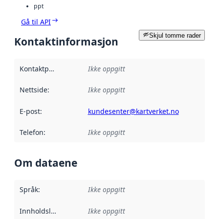
ppt
Gå til API
Skjul tomme rader
Kontaktinformasjon
Kontaktpunkt
:
Ikke oppgitt
Nettside
:
Ikke oppgitt
E-post
:
kundesenter@kartverket.no
Telefon
:
Ikke oppgitt
Om dataene
Språk
:
Ikke oppgitt
Innholdsleverandører
Ikke oppgitt
: