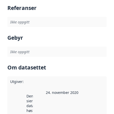
Referanser
Ikke oppgitt
Gebyr
Ikke oppgitt
Om datasettet
Utgiver
:
24. november 2020
Denne datoen
sier når
datasettet ble
høstet av