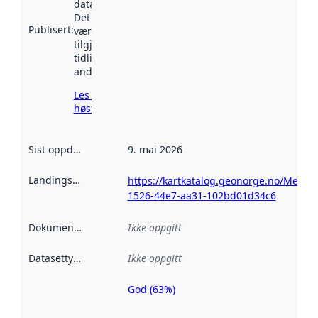
data.norge.no.
Det kan ha
Publisert
:
vært
tilgjengelig
tidligere
andre steder.
Les mer om
høsting her
Sist oppdatert
:
9. mai 2026
Landingsside
:
https://kartkatalog.geonorge.no/Metad
1526-44e7-aa31-102bd01d34c6
Dokumentasjon
:
Ikke oppgitt
Datasettype
:
Ikke oppgitt
God (63%)
Metadatakvalitet
er en indikator