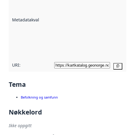
på hvor godt
datasettene er
beskrevet ved
Metadatakvalitet
:
hjelp
avmetadata.
Les mer om
metadatakvalitet
her
URI:
Kopier
Tema
Befolkning og samfunn
Nøkkelord
Ikke oppgitt