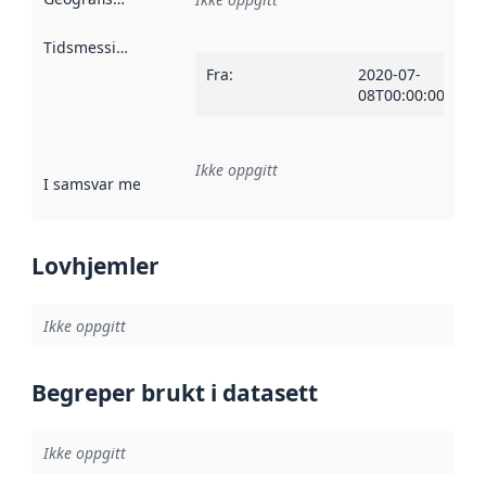
Tidsmessig avgrensning
:
Fra
:
2020-07-
08T00:00:00Z
Ikke oppgitt
I samsvar med
:
Referanse til en implementasjonsregel eller a
Lovhjemler
Ikke oppgitt
Begreper brukt i datasett
Ikke oppgitt