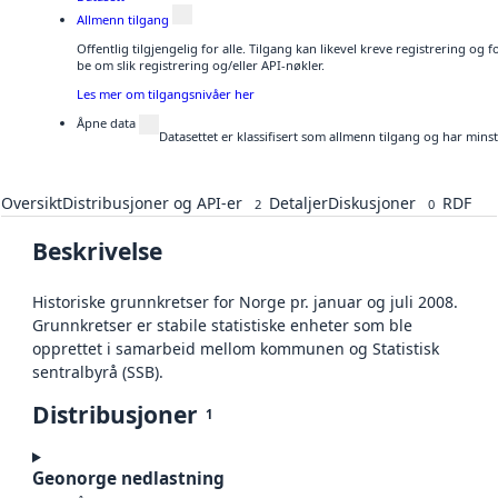
Allmenn tilgang
Offentlig tilgjengelig for alle. Tilgang kan likevel kreve registrering o
be om slik registrering og/eller API-nøkler.
Les mer om tilgangsnivåer her
Åpne data
Datasettet er klassifisert som allmenn tilgang og har mins
Oversikt
Distribusjoner og API-er
Detaljer
Diskusjoner
RDF
2
0
Beskrivelse
Historiske grunnkretser for Norge pr. januar og juli 2008.
Grunnkretser er stabile statistiske enheter som ble
opprettet i samarbeid mellom kommunen og Statistisk
sentralbyrå (SSB).
Distribusjoner
1
Geonorge nedlastning