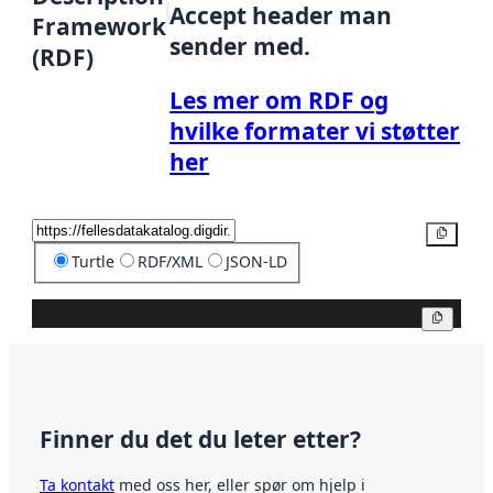
Accept header man
Framework
sender med.
(RDF)
Les mer om RDF og
hvilke formater vi støtter
her
Kopier
Turtle
RDF/XML
JSON-LD
Kopier
Finner du det du leter etter?
Ta kontakt
med oss her, eller spør om hjelp i