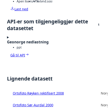
Åpen lisens
API
txt
vnd.sosi
Last ned
API-er som tilgjengeliggjør dette
1
datasettet
Geonorge nedlastning
ppt
Gå til API
Lignende datasett
Ortofoto Røyken rektifisert 2008
Norg
Ortofoto Sør-Aurdal 2000
Norg