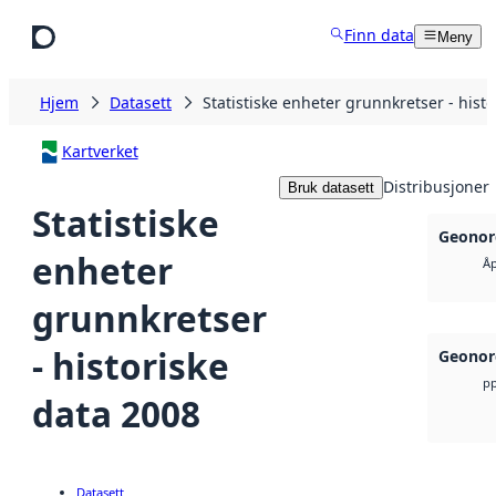
Hopp til hovedinnhold
Finn data
Meny
Hjem
Datasett
Statistiske enheter grunnkretser - hist
Kartverket
Distribusjoner
Bruk datasett
Statistiske
Geonor
enheter
Åp
grunnkretser
- historiske
Geonor
pp
data 2008
Datasett