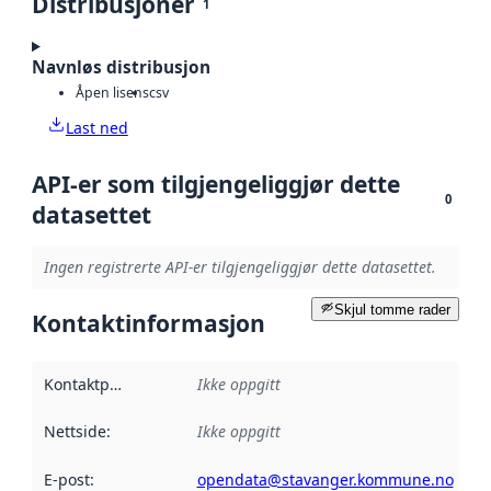
Distribusjoner
1
Navnløs distribusjon
Åpen lisens
csv
Last ned
API-er som tilgjengeliggjør dette
0
datasettet
Ingen registrerte API-er tilgjengeliggjør dette datasettet.
Skjul tomme rader
Kontaktinformasjon
Kontaktpunkt
:
Ikke oppgitt
Nettside
:
Ikke oppgitt
E-post
:
opendata@stavanger.kommune.no