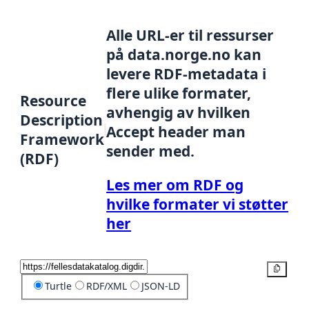
Alle URL-er til ressurser
på data.norge.no kan
levere RDF-metadata i
flere ulike formater,
Resource
avhengig av hvilken
Description
Accept header man
Framework
sender med.
(RDF)
Les mer om RDF og
hvilke formater vi støtter
her
Kopier
Turtle
RDF/XML
JSON-LD