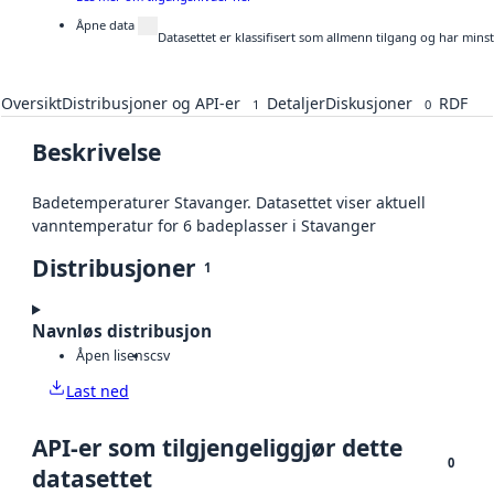
Åpne data
Datasettet er klassifisert som allmenn tilgang og har mins
Oversikt
Distribusjoner og API-er
Detaljer
Diskusjoner
RDF
1
0
Beskrivelse
Badetemperaturer Stavanger. Datasettet viser aktuell
vanntemperatur for 6 badeplasser i Stavanger
Distribusjoner
1
Navnløs distribusjon
Åpen lisens
csv
Last ned
API-er som tilgjengeliggjør dette
0
datasettet