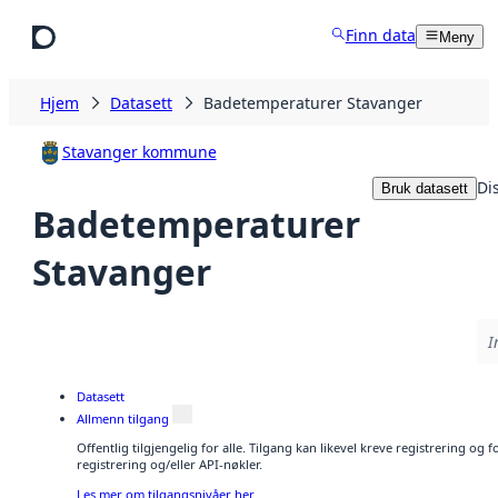
Hopp til hovedinnhold
Finn data
Meny
Hjem
Datasett
Badetemperaturer Stavanger
Stavanger kommune
Di
Bruk datasett
Badetemperaturer
Stavanger
I
Datasett
Allmenn tilgang
Offentlig tilgjengelig for alle. Tilgang kan likevel kreve registrering o
registrering og/eller API-nøkler.
Les mer om tilgangsnivåer her