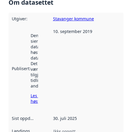
Om datasettet
Utgiver
:
Stavanger kommune
10. september 2019
Denne datoen
sier når
datasettet ble
høstet av
data.norge.no.
Det kan ha
Publisert
:
vært
tilgjengelig
tidligere
andre steder.
Les mer om
høsting her
Sist oppdatert
:
30. juli 2025
Landingsside
:
Ikke oppgitt