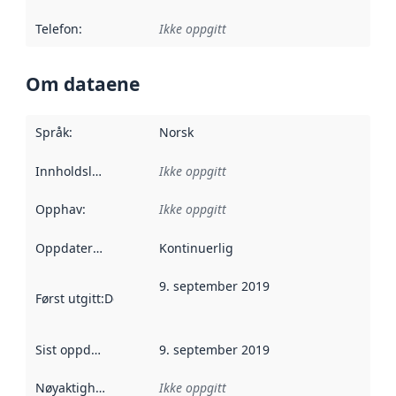
Telefon
:
Ikke oppgitt
Om dataene
Språk
:
Norsk
Innholdsleverandører
Ikke oppgitt
:
Opphav
:
Ikke oppgitt
Oppdateringsfrekvens
Kontinuerlig
:
9. september 2019
Først utgitt
:
Denne datoen sier når dataene i dette datasettet 
Sist oppdatert
:
9. september 2019
Nøyaktighet
:
Ikke oppgitt