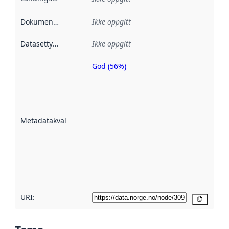
Dokumentasjon
:
Ikke oppgitt
Datasettype
:
Ikke oppgitt
God (56%)
Metadatakvalitet
er en indikator
på hvor godt
datasettene er
beskrevet ved
Metadatakvalitet
:
hjelp
avmetadata.
Les mer om
metadatakvalitet
her
URI:
Kopier