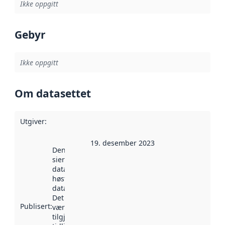
Ikke oppgitt
Gebyr
Ikke oppgitt
Om datasettet
Utgiver
:
19. desember 2023
Denne datoen
sier når
datasettet ble
høstet av
data.norge.no.
Det kan ha
Publisert
:
vært
tilgjengelig