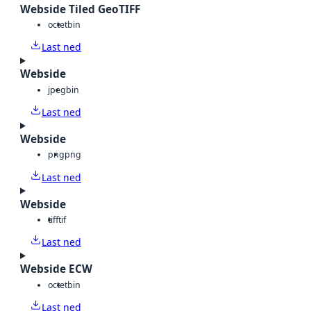
Webside Tiled GeoTIFF
octet
bin
Last ned
Webside
jpeg
bin
Last ned
Webside
png
png
Last ned
Webside
tiff
tif
Last ned
Webside ECW
octet
bin
Last ned