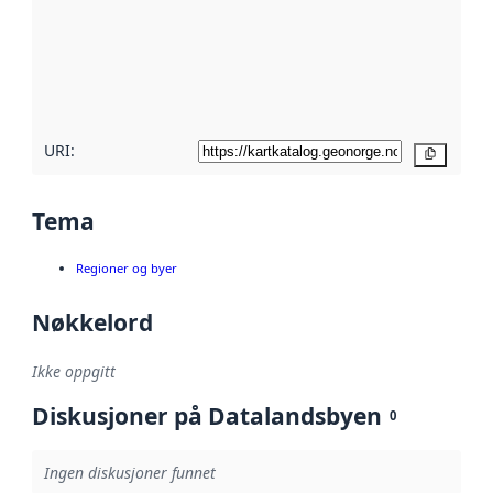
avmetadata.
Les mer om
metadatakvalitet
her
URI:
Kopier
Tema
Regioner og byer
Nøkkelord
Ikke oppgitt
Diskusjoner på Datalandsbyen
0
Ingen diskusjoner funnet