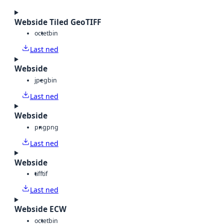
Webside Tiled GeoTIFF
octet
bin
Last ned
Webside
jpeg
bin
Last ned
Webside
png
png
Last ned
Webside
tiff
tif
Last ned
Webside ECW
octet
bin