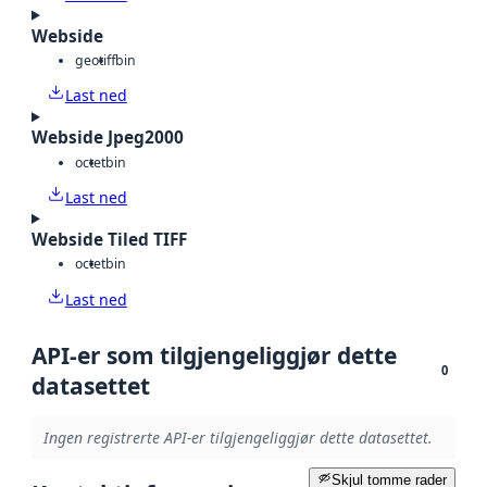
Webside
geotiff
bin
Last ned
Webside Jpeg2000
octet
bin
Last ned
Webside Tiled TIFF
octet
bin
Last ned
API-er som tilgjengeliggjør dette
0
datasettet
Ingen registrerte API-er tilgjengeliggjør dette datasettet.
Skjul tomme rader