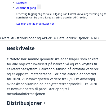
Datasett
Allmenn tilgang
Offentlig tilgjengelig for alle. Tilgang kan likevel kreve registrering og
som helst kan be om slik registrering og/eller API-nøkler.
Les mer om tilgangsnivåer her
Oversikt
Distribusjoner og API-er
Detaljer
Diskusjoner
RDF
8
0
Beskrivelse
Ortofoto har samme geometriske egenskaper som et kart
for alle objekter lokalisert på bakkenivå og kan knyttes til
et referansesystem. Bakkeoppløsning på ortofoto varierer
og er oppgitt i metadataene. For prosjekter gjennomført
før 2020, vil nøyaktigheten variere fra 0,5-2 m avhengig
av bakkeoppløsning og benyttet terrengmodell. Fra 2020
er nøyaktigheten til produktet oppgitt i
metadatainformasjonen.
Distribusjoner
8