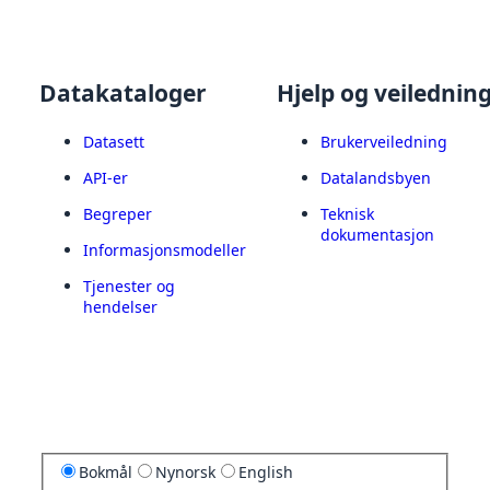
Datakataloger
Hjelp og veilednin
Datasett
Brukerveiledning
API-er
Datalandsbyen
Begreper
Teknisk
dokumentasjon
Informasjonsmodeller
Tjenester og
hendelser
Bokmål
Nynorsk
English