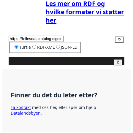
Les mer om RDF og
hvilke formater vi støtter
her
Kopier
Turtle
RDF/XML
JSON-LD
Kopier
Finner du det du leter etter?
Ta kontakt
med oss her, eller spør om hjelp i
Datalandsbyen
.