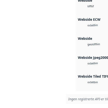
Webside
tif
tiff
Webside ECW
bin
octet
Webside
bin
geotiff
Webside Jpeg200
bin
octet
Webside Tiled TIF
bin
octet
Ingen registrerte API-er ti