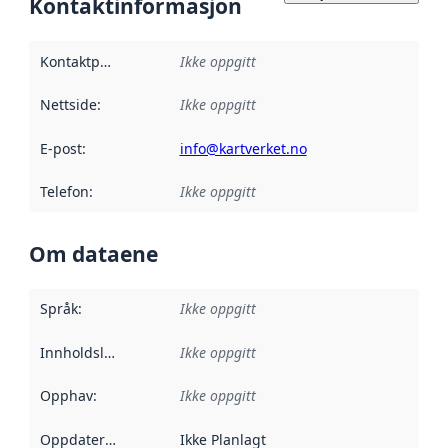
Kontaktinformasjon
Kontaktpunkt
:
Ikke oppgitt
Nettside
:
Ikke oppgitt
E-post
:
info@kartverket.no
Telefon
:
Ikke oppgitt
Om dataene
Språk
:
Ikke oppgitt
Innholdsleverandører
Ikke oppgitt
:
Opphav
:
Ikke oppgitt
Oppdateringsfrekvens
Ikke Planlagt
: