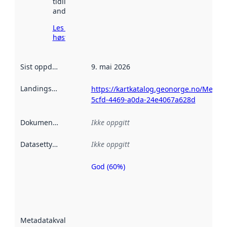
tidligere
andre steder.
Les mer om
høsting her
Sist oppdatert
:
9. mai 2026
Landingsside
:
https://kartkatalog.geonorge.no/Metad
5cfd-4469-a0da-24e4067a628d
Dokumentasjon
:
Ikke oppgitt
Datasettype
:
Ikke oppgitt
God (60%)
Metadatakvalitet
er en indikator
på hvor godt
datasettene er
beskrevet ved
Metadatakvalitet
:
hjelp