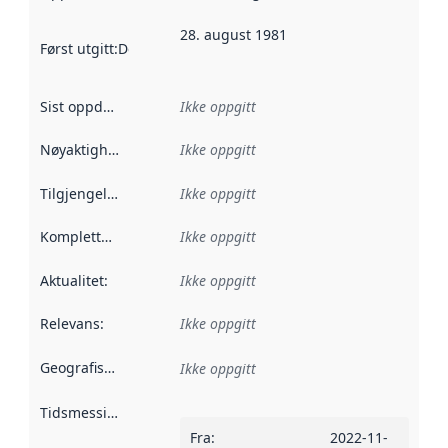
28. august 1981
Først utgitt
:
Denne datoen sier når dataene i dette datasettet 
Sist oppdatert
:
Ikke oppgitt
Nøyaktighet
:
Ikke oppgitt
Tilgjengelighet
:
Ikke oppgitt
Kompletthet
:
Ikke oppgitt
Aktualitet
:
Ikke oppgitt
Relevans
:
Ikke oppgitt
Geografisk avgrensning
:
Ikke oppgitt
Tidsmessig avgrensning
:
Fra
:
2022-11-