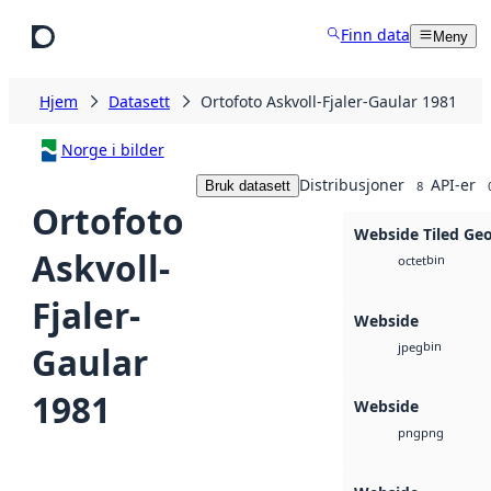
Hopp til hovedinnhold
Finn data
Meny
Hjem
Datasett
Ortofoto Askvoll-Fjaler-Gaular 1981
Norge i bilder
Distribusjoner
API-er
Bruk datasett
8
Ortofoto
Webside Tiled Ge
Askvoll-
bin
octet
Fjaler-
Webside
bin
Gaular
jpeg
1981
Webside
png
png