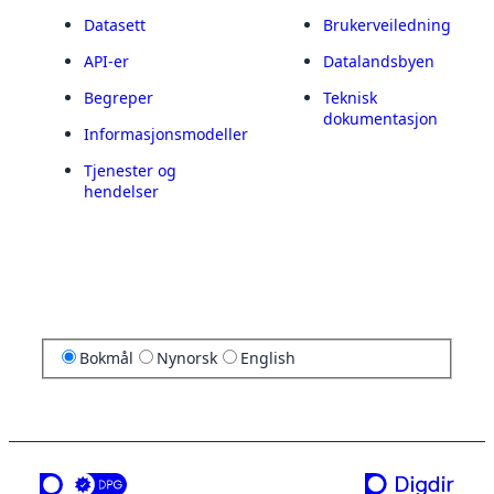
Datasett
Brukerveiledning
API-er
Datalandsbyen
Begreper
Teknisk
dokumentasjon
Informasjonsmodeller
Tjenester og
hendelser
Bokmål
Nynorsk
English
en tjeneste fra