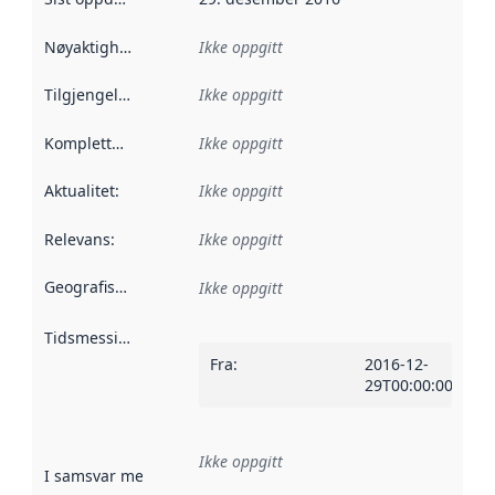
Nøyaktighet
:
Ikke oppgitt
Tilgjengelighet
:
Ikke oppgitt
Kompletthet
:
Ikke oppgitt
Aktualitet
:
Ikke oppgitt
Relevans
:
Ikke oppgitt
Geografisk avgrensning
:
Ikke oppgitt
Tidsmessig avgrensning
:
Fra
:
2016-12-
29T00:00:00Z
Ikke oppgitt
I samsvar med
:
Referanse til en implementasjonsregel eller a