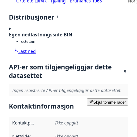
Ortofoto Larvik - Tjølling - Brunlanes 1966
Norg
Distribusjoner
1
Egen nedlastningsside BIN
octet
bin
Last ned
API-er som tilgjengeliggjør dette
0
datasettet
Ingen registrerte API-er tilgjengeliggjør dette datasettet.
Skjul tomme rader
Kontaktinformasjon
Kontaktpunkt
:
Ikke oppgitt
Nettside
:
Ikke oppgitt