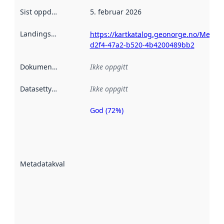
Sist oppdatert
:
5. februar 2026
Landingsside
:
https://kartkatalog.geonorge.no/Metad
d2f4-47a2-b520-4b4200489bb2
Dokumentasjon
:
Ikke oppgitt
Datasettype
:
Ikke oppgitt
God (72%)
Metadatakvalitet
er en indikator
på hvor godt
datasettene er
beskrevet ved
Metadatakvalitet
:
hjelp
avmetadata.
Les mer om
metadatakvalitet
her