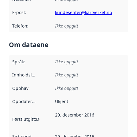
E-post
:
kundesenter@kartverket.no
Telefon
:
Ikke oppgitt
Om dataene
Språk
:
Ikke oppgitt
Innholdsleverandører
Ikke oppgitt
:
Opphav
:
Ikke oppgitt
Oppdateringsfrekvens
Ukjent
:
29. desember 2016
Først utgitt
:
Denne datoen sier når dataene i dette datasettet 
Sist oppdatert
:
29. desember 2016