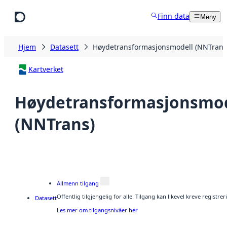
Hopp til hovedinnhold
Finn data
Meny
Hjem
Datasett
Høydetransformasjonsmodell (NNTrans
Kartverket
Høydetransformasjonsmod
(NNTrans)
Allmenn tilgang
Offentlig tilgjengelig for alle. Tilgang kan likevel kreve regist
Datasett
Les mer om tilgangsnivåer her