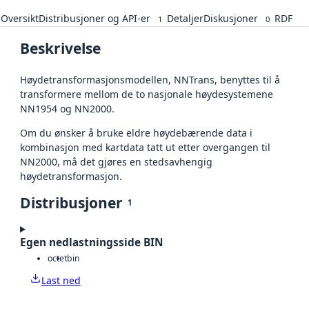
Oversikt
Distribusjoner og API-er
Detaljer
Diskusjoner
RDF
1
0
Beskrivelse
Høydetransformasjonsmodellen, NNTrans, benyttes til å
transformere mellom de to nasjonale høydesystemene
NN1954 og NN2000.
Om du ønsker å bruke eldre høydebærende data i
kombinasjon med kartdata tatt ut etter overgangen til
NN2000, må det gjøres en stedsavhengig
høydetransformasjon.
Distribusjoner
1
Egen nedlastningsside BIN
octet
bin
Last ned