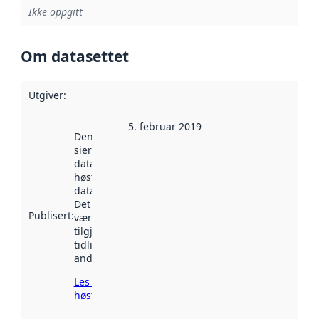
Ikke oppgitt
Om datasettet
Utgiver
:
5. februar 2019
Denne datoen
sier når
datasettet ble
høstet av
data.norge.no.
Det kan ha
Publisert
:
vært
tilgjengelig
tidligere
andre steder.
Les mer om
høsting her