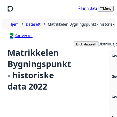
Hopp til hovedinnhold
Finn data
Meny
Hjem
Datasett
Matrikkelen Bygningspunkt - historiske
Kartverket
Distribusj
Bruk datasett
Matrikkelen
Ge
Bygningspunkt
- historiske
Ge
data 2022
Ge