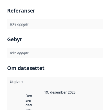
Referanser
Ikke oppgitt
Gebyr
Ikke oppgitt
Om datasettet
Utgiver
:
19. desember 2023
Denne datoen
sier når
datasettet ble
høstet av