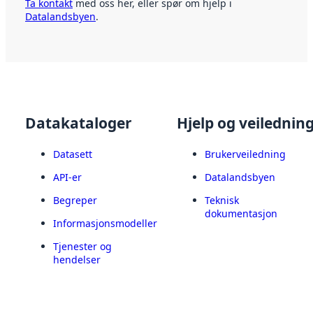
Ta kontakt
med oss her, eller spør om hjelp i
Datalandsbyen
.
Datakataloger
Hjelp og veilednin
Datasett
Brukerveiledning
API-er
Datalandsbyen
Begreper
Teknisk
dokumentasjon
Informasjonsmodeller
Tjenester og
hendelser