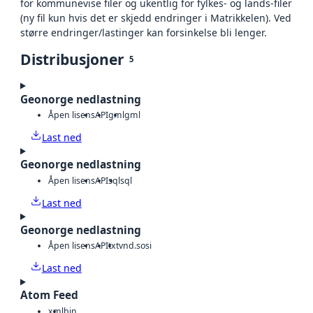
for kommunevise filer og ukentlig for fylkes- og lands-filer
(ny fil kun hvis det er skjedd endringer i Matrikkelen). Ved
større endringer/lastinger kan forsinkelse bli lenger.
Distribusjoner
5
Geonorge nedlastning
Åpen lisens
API
gml
gml
Last ned
Geonorge nedlastning
Åpen lisens
API
sql
sql
Last ned
Geonorge nedlastning
Åpen lisens
API
txt
vnd.sosi
Last ned
Atom Feed
xml
bin