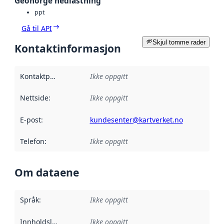
Geonorge nedlastning
ppt
Gå til API
Skjul tomme rader
Kontaktinformasjon
Kontaktpunkt
:
Ikke oppgitt
Nettside
:
Ikke oppgitt
E-post
:
kundesenter@kartverket.no
Telefon
:
Ikke oppgitt
Om dataene
Språk
:
Ikke oppgitt
Innholdsleverandører
Ikke oppgitt
: