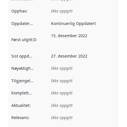
Opphav
:
Ikke oppgitt
Oppdateringsfrekvens
Kontinuerlig Oppdatert
:
15. desember 2022
Først utgitt
:
Denne datoen sier når dataene i dette datasettet 
Sist oppdatert
:
27. desember 2022
Nøyaktighet
:
Ikke oppgitt
Tilgjengelighet
:
Ikke oppgitt
Kompletthet
:
Ikke oppgitt
Aktualitet
:
Ikke oppgitt
Relevans
:
Ikke oppgitt