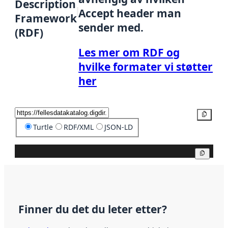
Description
Accept header man
Framework
sender med.
(RDF)
Les mer om RDF og
hvilke formater vi støtter
her
Kopier
Turtle
RDF/XML
JSON-LD
Kopier
Finner du det du leter etter?