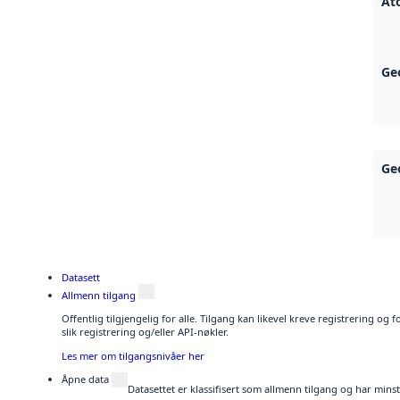
At
Ge
Ge
Datasett
Allmenn tilgang
Offentlig tilgjengelig for alle. Tilgang kan likevel kreve registrering o
slik registrering og/eller API-nøkler.
Les mer om tilgangsnivåer her
Åpne data
Datasettet er klassifisert som allmenn tilgang og har mins