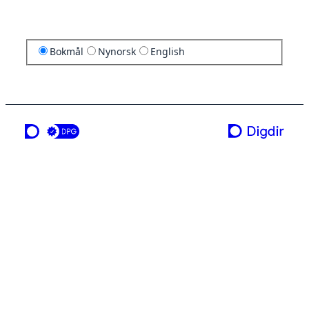
Bokmål
Nynorsk
English
en tjeneste fra