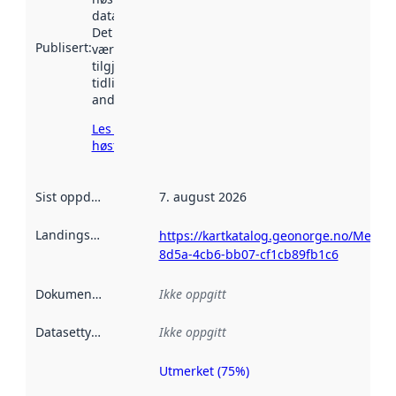
data.norge.no.
Det kan ha
Publisert
:
vært
tilgjengelig
tidligere
andre steder.
Les mer om
høsting her
Sist oppdatert
:
7. august 2026
Landingsside
:
https://kartkatalog.geonorge.no/Metad
8d5a-4cb6-bb07-cf1cb89fb1c6
Dokumentasjon
:
Ikke oppgitt
Datasettype
:
Ikke oppgitt
Utmerket (75%)
Metadatakvalitet