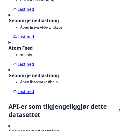
Last ned
Geonorge nedlastning
Åpen lisens
API
txt
vnd.sosi
Last ned
Atom Feed
xml
bin
Last ned
Geonorge nedlastning
Åpen lisens
API
gdb
bin
Last ned
API-er som tilgjengeliggjør dette
1
datasettet