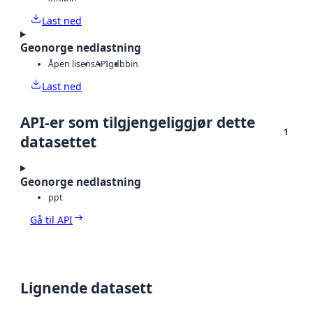
Last ned
Geonorge nedlastning
Åpen lisens
API
gdb
bin
Last ned
API-er som tilgjengeliggjør dette
1
datasettet
Geonorge nedlastning
ppt
Gå til API
Lignende datasett