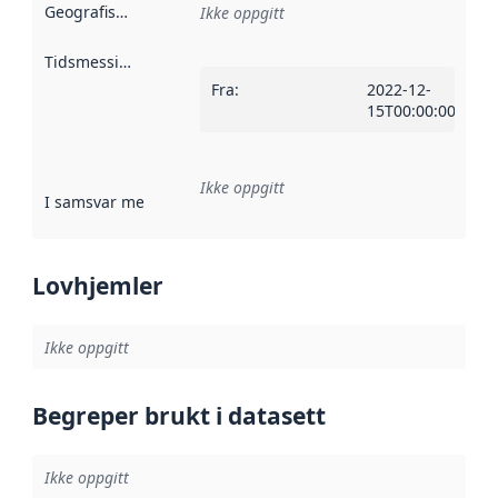
Geografisk avgrensning
:
Ikke oppgitt
Tidsmessig avgrensning
:
Fra
:
2022-12-
15T00:00:00Z
Ikke oppgitt
I samsvar med
:
Referanse til en implementasjonsregel eller a
Lovhjemler
Ikke oppgitt
Begreper brukt i datasett
Ikke oppgitt