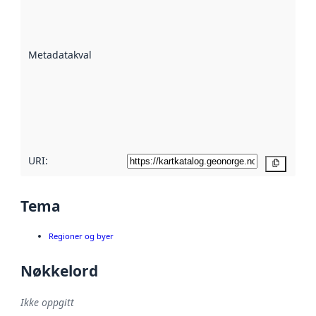
er en indikator
på hvor godt
datasettene er
beskrevet ved
Metadatakvalitet
:
hjelp
avmetadata.
Les mer om
metadatakvalitet
her
URI:
Kopier
Tema
Regioner og byer
Nøkkelord
Ikke oppgitt