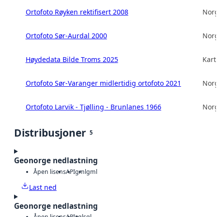
Ortofoto Røyken rektifisert 2008
Norg
Ortofoto Sør-Aurdal 2000
Norg
Høydedata Bilde Troms 2025
Kart
Ortofoto Sør-Varanger midlertidig ortofoto 2021
Norg
Ortofoto Larvik - Tjølling - Brunlanes 1966
Norg
Distribusjoner
5
Geonorge nedlastning
Åpen lisens
API
gml
gml
Last ned
Geonorge nedlastning
Åpen lisens
API
sql
sql