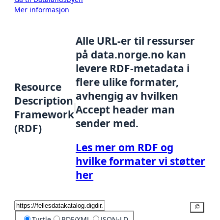
Mer informasjon
Alle URL-er til ressurser
på data.norge.no kan
levere RDF-metadata i
flere ulike formater,
Resource
avhengig av hvilken
Description
Accept header man
Framework
sender med.
(RDF)
Les mer om RDF og
hvilke formater vi støtter
her
Kopier
Turtle
RDF/XML
JSON-LD