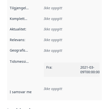
Tilgjengelighet
:
Ikke oppgitt
Kompletthet
:
Ikke oppgitt
Aktualitet
:
Ikke oppgitt
Relevans
:
Ikke oppgitt
Geografisk avgrensning
:
Ikke oppgitt
Tidsmessig avgrensning
:
Fra
:
2021-03-
09T00:00:00Z
Ikke oppgitt
I samsvar med
:
Referanse til en implementasjonsregel eller a