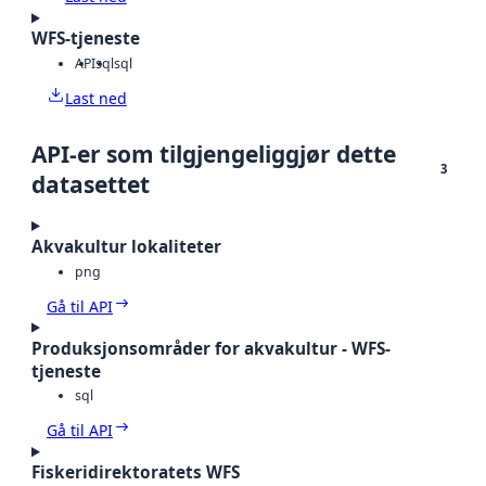
WFS-tjeneste
API
sql
sql
Last ned
API-er som tilgjengeliggjør dette
3
datasettet
Akvakultur lokaliteter
png
Gå til API
Produksjonsområder for akvakultur - WFS-
tjeneste
sql
Gå til API
Fiskeridirektoratets WFS