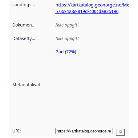
Landingsside
:
https://kartkatalog.geonorge.no/Metad
578c-428c-819d-c00cda835196
Dokumentasjon
:
Ikke oppgitt
Datasettype
:
Ikke oppgitt
God (72%)
Metadatakvalitet
er en indikator
på hvor godt
datasettene er
beskrevet ved
Metadatakvalitet
:
hjelp
avmetadata.
Les mer om
metadatakvalitet
her
URI:
Kopier