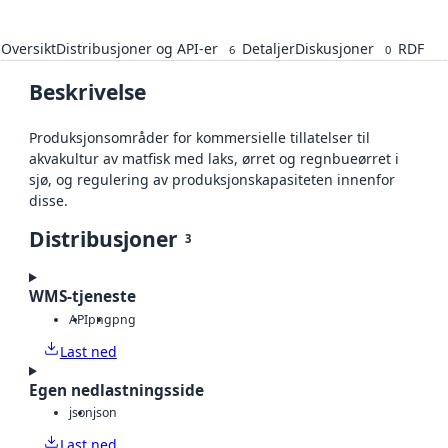
Oversikt
Distribusjoner og API-er
Detaljer
Diskusjoner
RDF
6
0
Beskrivelse
Produksjonsområder for kommersielle tillatelser til
akvakultur av matfisk med laks, ørret og regnbueørret i
sjø, og regulering av produksjonskapasiteten innenfor
disse.
Distribusjoner
3
WMS-tjeneste
API
png
png
Last ned
Egen nedlastningsside
json
json
Last ned