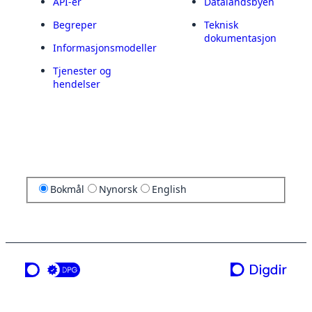
API-er
Datalandsbyen
Begreper
Teknisk
dokumentasjon
Informasjonsmodeller
Tjenester og
hendelser
Bokmål
Nynorsk
English
en tjeneste fra