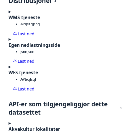
Distribusjoner
3
WMS-tjeneste
API
png
png
Last ned
Egen nedlastningsside
json
json
Last ned
WFS-tjeneste
API
sql
sql
Last ned
API-er som tilgjengeliggjør dette
3
datasettet
Akvakultur lokaliteter