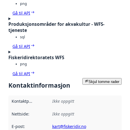
png
Gå til API
Produksjonsområder for akvakultur - WFS-
tjeneste
sql
Gå til API
Fiskeridirektoratets WFS
png
Gå til API
Skjul tomme rader
Kontaktinformasjon
Kontaktpunkt
:
Ikke oppgitt
Nettside
:
Ikke oppgitt
E-post
:
kart@fiskeridir.no