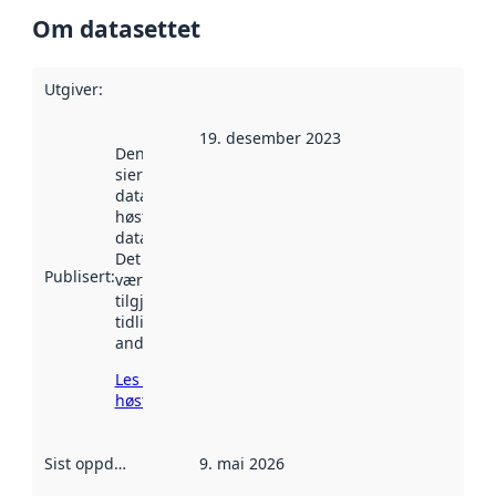
Om datasettet
Utgiver
:
19. desember 2023
Denne datoen
sier når
datasettet ble
høstet av
data.norge.no.
Det kan ha
Publisert
:
vært
tilgjengelig
tidligere
andre steder.
Les mer om
høsting her
Sist oppdatert
:
9. mai 2026