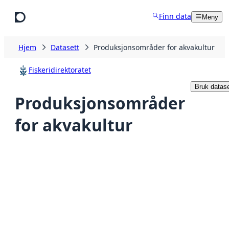
Hopp til hovedinnhold
Finn data
Meny
Hjem
Datasett
Produksjonsområder for akvakultur
Fiskeridirektoratet
Bruk datase
Produksjonsområder
for akvakultur