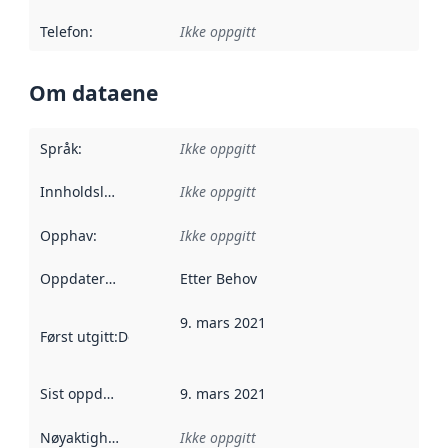
Telefon
:
Ikke oppgitt
Om dataene
Språk
:
Ikke oppgitt
Innholdsleverandører
Ikke oppgitt
:
Opphav
:
Ikke oppgitt
Oppdateringsfrekvens
Etter Behov
:
9. mars 2021
Først utgitt
:
Denne datoen sier når dataene i dette datasettet 
Sist oppdatert
:
9. mars 2021
Nøyaktighet
:
Ikke oppgitt