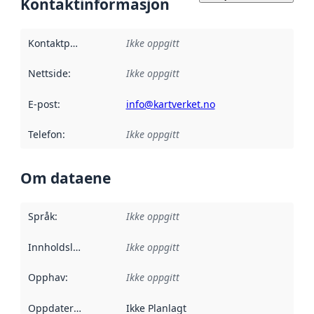
Kontaktinformasjon
Kontaktpunkt
:
Ikke oppgitt
Nettside
:
Ikke oppgitt
E-post
:
info@kartverket.no
Telefon
:
Ikke oppgitt
Om dataene
Språk
:
Ikke oppgitt
Innholdsleverandører
Ikke oppgitt
:
Opphav
:
Ikke oppgitt
Oppdateringsfrekvens
Ikke Planlagt
: