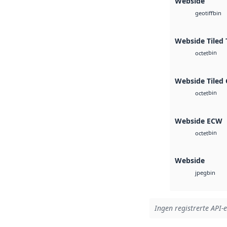
Webside
bin
geotiff
Webside Tiled 
bin
octet
Webside Tiled
bin
octet
Webside ECW
bin
octet
Webside
bin
jpeg
Ingen registrerte API-e