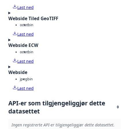
Last ned
Webside Tiled GeoTIFF
octet
bin
Last ned
Webside ECW
octet
bin
Last ned
Webside
jpeg
bin
Last ned
API-er som tilgjengeliggjør dette
0
datasettet
Ingen registrerte API-er tilgjengeliggjør dette datasettet.