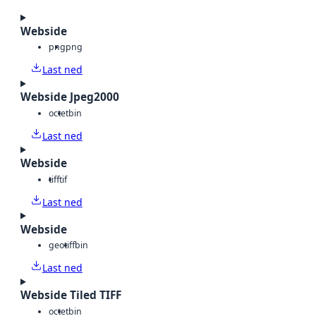
Webside
png
png
Last ned
Webside Jpeg2000
octet
bin
Last ned
Webside
tiff
tif
Last ned
Webside
geotiff
bin
Last ned
Webside Tiled TIFF
octet
bin