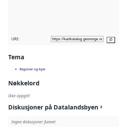
avmetadata.
Les mer om
metadatakvalitet
her
URI:
Kopier
Tema
Regioner og byer
Nøkkelord
Ikke oppgitt
Diskusjoner på Datalandsbyen
0
Ingen diskusjoner funnet