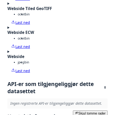
Webside Tiled GeoTIFF
octet
bin
Last ned
Webside ECW
octet
bin
Last ned
Webside
jpeg
bin
Last ned
API-er som tilgjengeliggjør dette
0
datasettet
Ingen registrerte API-er tilgjengeliggjør dette datasettet.
Skjul tomme rader