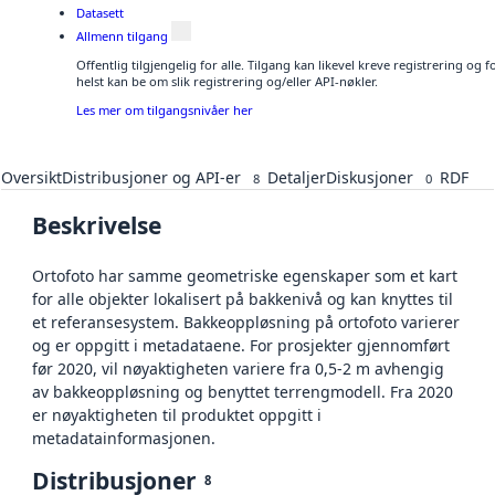
Datasett
Allmenn tilgang
Offentlig tilgjengelig for alle. Tilgang kan likevel kreve registrering o
helst kan be om slik registrering og/eller API-nøkler.
Les mer om tilgangsnivåer her
Oversikt
Distribusjoner og API-er
Detaljer
Diskusjoner
RDF
8
0
Beskrivelse
Ortofoto har samme geometriske egenskaper som et kart
for alle objekter lokalisert på bakkenivå og kan knyttes til
et referansesystem. Bakkeoppløsning på ortofoto varierer
og er oppgitt i metadataene. For prosjekter gjennomført
før 2020, vil nøyaktigheten variere fra 0,5-2 m avhengig
av bakkeoppløsning og benyttet terrengmodell. Fra 2020
er nøyaktigheten til produktet oppgitt i
metadatainformasjonen.
Distribusjoner
8