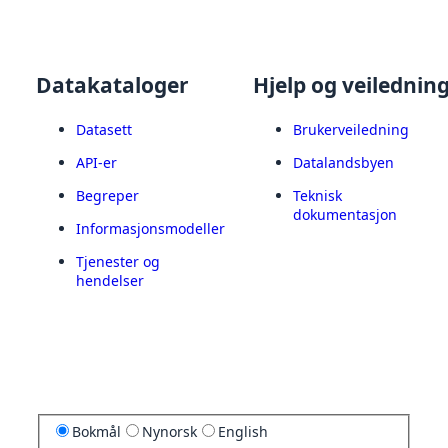
Datakataloger
Hjelp og veilednin
Datasett
Brukerveiledning
API-er
Datalandsbyen
Begreper
Teknisk
dokumentasjon
Informasjonsmodeller
Tjenester og
hendelser
Bokmål
Nynorsk
English