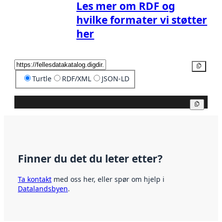
Les mer om RDF og
hvilke formater vi støtter
her
Kopier
Turtle
RDF/XML
JSON-LD
Kopier
Finner du det du leter etter?
Ta kontakt
med oss her, eller spør om hjelp i
Datalandsbyen
.