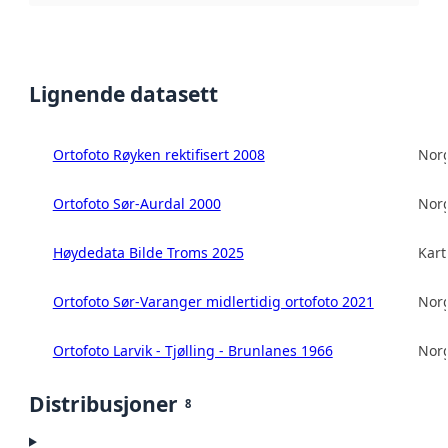
Lignende datasett
Ortofoto Røyken rektifisert 2008
Norg
Ortofoto Sør-Aurdal 2000
Norg
Høydedata Bilde Troms 2025
Kart
Ortofoto Sør-Varanger midlertidig ortofoto 2021
Norg
Ortofoto Larvik - Tjølling - Brunlanes 1966
Norg
Distribusjoner
8