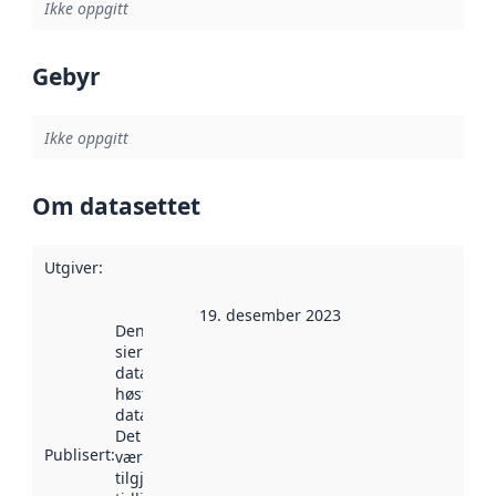
Ikke oppgitt
Gebyr
Ikke oppgitt
Om datasettet
Utgiver
:
19. desember 2023
Denne datoen
sier når
datasettet ble
høstet av
data.norge.no.
Det kan ha
Publisert
:
vært
tilgjengelig