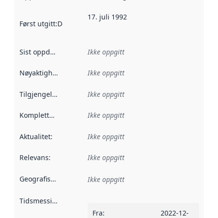
17. juli 1992
Først utgitt
:
Denne datoen sier når dataene i dette datasettet 
Sist oppdatert
:
Ikke oppgitt
Nøyaktighet
:
Ikke oppgitt
Tilgjengelighet
:
Ikke oppgitt
Kompletthet
:
Ikke oppgitt
Aktualitet
:
Ikke oppgitt
Relevans
:
Ikke oppgitt
Geografisk avgrensning
:
Ikke oppgitt
Tidsmessig avgrensning
:
Fra
:
2022-12-