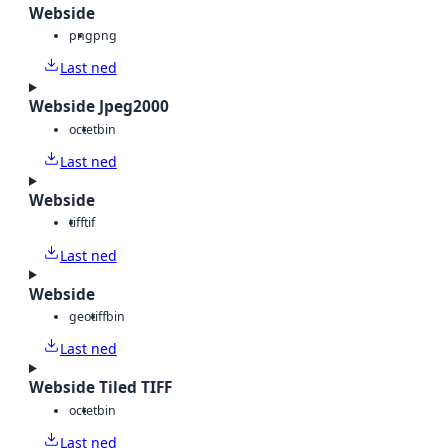
Webside
png
png
Last ned
Webside Jpeg2000
octet
bin
Last ned
Webside
tiff
tif
Last ned
Webside
geotiff
bin
Last ned
Webside Tiled TIFF
octet
bin
Last ned