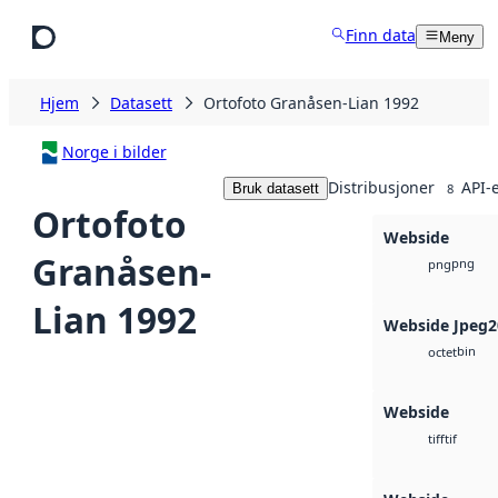
Hopp til hovedinnhold
Finn data
Meny
Hjem
Datasett
Ortofoto Granåsen-Lian 1992
Norge i bilder
Distribusjoner
API-
Bruk datasett
8
Ortofoto
Webside
Granåsen-
png
png
Lian 1992
Webside Jpeg2
bin
octet
Webside
tif
tiff