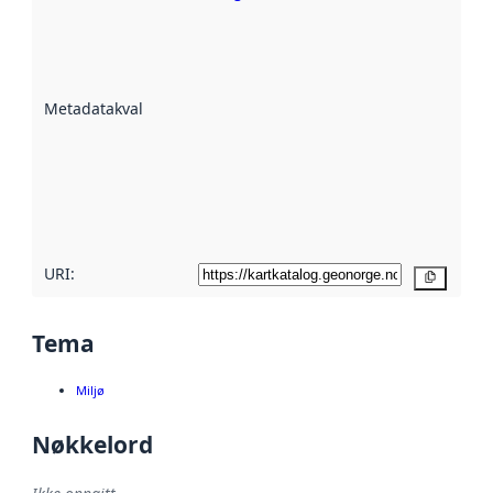
Metadatakvalitet
er en indikator
på hvor godt
datasettene er
beskrevet ved
Metadatakvalitet
:
hjelp
avmetadata.
Les mer om
metadatakvalitet
her
URI:
Kopier
Tema
Miljø
Nøkkelord