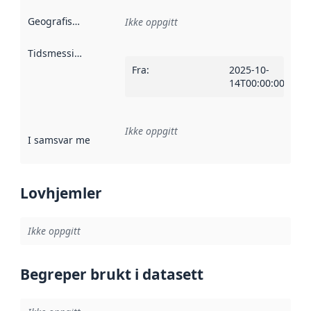
Geografisk avgrensning
:
Ikke oppgitt
Tidsmessig avgrensning
:
Fra
:
2025-10-
14T00:00:00Z
Ikke oppgitt
I samsvar med
:
Referanse til en implementasjonsregel eller a
Lovhjemler
Ikke oppgitt
Begreper brukt i datasett