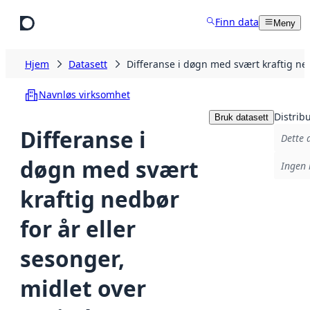
Hopp til hovedinnhold
Finn data
Meny
Hjem
Datasett
Differanse i døgn med svært kraftig n
Navnløs virksomhet
Distrib
Bruk datasett
Differanse i
Dette 
døgn med svært
Ingen 
kraftig nedbør
for år eller
sesonger,
midlet over