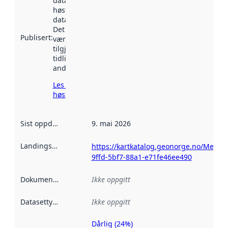
datasettet ble
høstet av
data.norge.no.
Det kan ha
Publisert
:
vært
tilgjengelig
tidligere
andre steder.
Les mer om
høsting her
Sist oppdatert
:
9. mai 2026
Landingsside
:
https://kartkatalog.geonorge.no/Metada
9ffd-5bf7-88a1-e71fe46ee490
Dokumentasjon
:
Ikke oppgitt
Datasettype
:
Ikke oppgitt
Dårlig (24%)