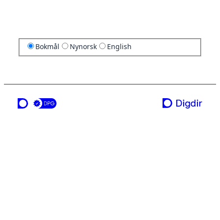
Bokmål
Nynorsk
English
en tjeneste fra