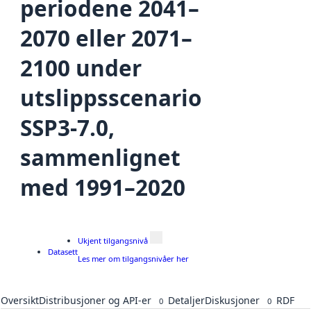
periodene 2041–
2070 eller 2071–
2100 under
utslippsscenario
SSP3-7.0,
sammenlignet
med 1991–2020
Ukjent tilgangsnivå
Datasett
Les mer om tilgangsnivåer her
Oversikt
Distribusjoner og API-er
Detaljer
Diskusjoner
RDF
0
0