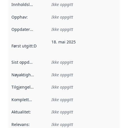
Innholdsleverandører
Ikke oppgitt
:
Opphav
:
Ikke oppgitt
Oppdateringsfrekvens
Ikke oppgitt
:
18. mai 2025
Først utgitt
:
Denne datoen sier når dataene i dette datasettet 
Sist oppdatert
:
Ikke oppgitt
Nøyaktighet
:
Ikke oppgitt
Tilgjengelighet
:
Ikke oppgitt
Kompletthet
:
Ikke oppgitt
Aktualitet
:
Ikke oppgitt
Relevans
:
Ikke oppgitt