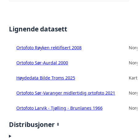
Lignende datasett
Ortofoto Røyken rektifisert 2008
Norg
Ortofoto Sør-Aurdal 2000
Norg
Høydedata Bilde Troms 2025
Kart
Ortofoto Sør-Varanger midlertidig ortofoto 2021
Norg
Ortofoto Larvik - Tjølling - Brunlanes 1966
Norg
Distribusjoner
8