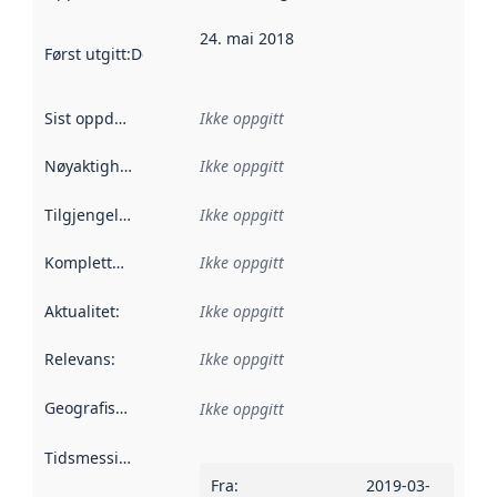
24. mai 2018
Først utgitt
:
Denne datoen sier når dataene i dette datasettet 
Sist oppdatert
:
Ikke oppgitt
Nøyaktighet
:
Ikke oppgitt
Tilgjengelighet
:
Ikke oppgitt
Kompletthet
:
Ikke oppgitt
Aktualitet
:
Ikke oppgitt
Relevans
:
Ikke oppgitt
Geografisk avgrensning
:
Ikke oppgitt
Tidsmessig avgrensning
:
Fra
:
2019-03-