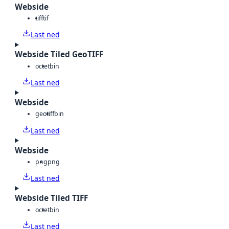
Webside
tiff
tif
Last ned
Webside Tiled GeoTIFF
octet
bin
Last ned
Webside
geotiff
bin
Last ned
Webside
png
png
Last ned
Webside Tiled TIFF
octet
bin
Last ned