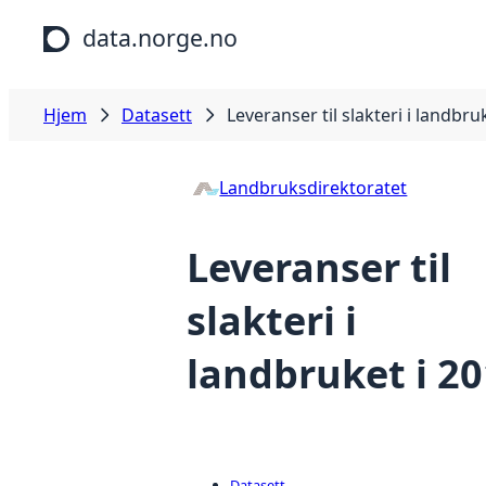
Hopp til hovedinnhold
data.norge.no
Hjem
Datasett
Leveranser til slakteri i landbru
Landbruksdirektoratet
Leveranser til
slakteri i
landbruket i 2
Datasett