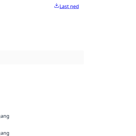
Last ned
gang
gang