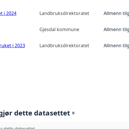
t i 2024
Landbruksdirektoratet
Allmenn til
Gjesdal kommune
Allmenn til
ruket i 2023
Landbruksdirektoratet
Allmenn til
gjør dette datasettet
0
r dette datasettet.