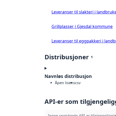
Leveranser til slakteri i landbruke
Grillplasser i Gjesdal kommune
Leveranser til eggpakkeri i landb
Distribusjoner
1
Navnløs distribusjon
Åpen lisens
csv
API-er som tilgjengelig
Ingen registrerte API-er tilgjengeliggjø