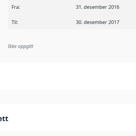
Fra
:
31. desember 2016
Til
:
30. desember 2017
Ikke oppgitt
plementasjonsregel eller annen spesifikasjon, som ligger til
ett