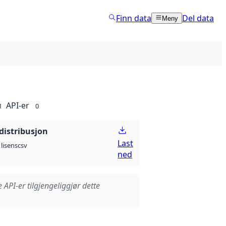
Finn data
Del data
Meny
API-er
1
0
distribusjon
Last
csv
lisens
ned
e API-er tilgjengeliggjør dette