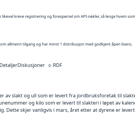
kan likevel kreve registrering og forespørsel om API-nøkler, så lenge hvem som
t som allmenn tilgang og har minst 1 distribusjon med godkjent åpen lisens.
Detaljer
Diskusjoner
RDF
0
 av slakt og ull som er levert fra jordbruksforetak til slakt
ummer og kilo som er levert til slakteri i løpet av kalen
lig. Dette skjer vanligvis i mars, året etter at dyrene er levert t