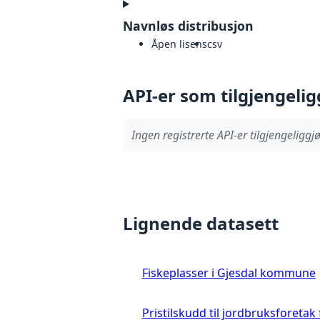
Navnløs distribusjon
Åpen lisens
csv
API-er som tilgjengelig
Ingen registrerte API-er tilgjengeliggjø
Lignende datasett
Fiskeplasser i Gjesdal kommune
Pristilskudd til jordbruksforetak