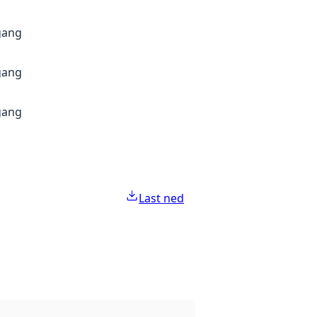
gang
gang
gang
Last ned