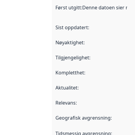
Først utgitt
:
Denne datoen sier når d
Sist oppdatert
:
Nøyaktighet
:
Tilgjengelighet
:
Kompletthet
:
Aktualitet
:
Relevans
:
Geografisk avgrensning
:
Tidsmessig avgrensning
: