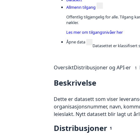
Allmenn tilgang
Offentlig tilgjengelig for alle. Tilgang 
nøkler.
Les mer om tilgangsnivåer her
Åpne data
Datasettet er klassifiser
Oversikt
Distribusjoner og API-er
1
Beskrivelse
Dette er datasett som viser leveranser
organisasjonsnummer, navn, kommunen
leieslakt. Nytt datasett blir lagt ut år
Distribusjoner
1