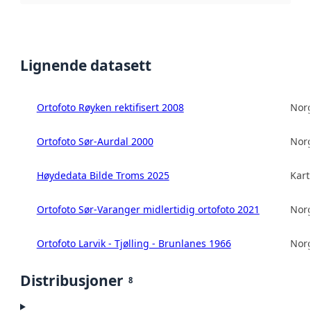
Lignende datasett
Ortofoto Røyken rektifisert 2008
Norg
Ortofoto Sør-Aurdal 2000
Norg
Høydedata Bilde Troms 2025
Kart
Ortofoto Sør-Varanger midlertidig ortofoto 2021
Norg
Ortofoto Larvik - Tjølling - Brunlanes 1966
Norg
Distribusjoner
8