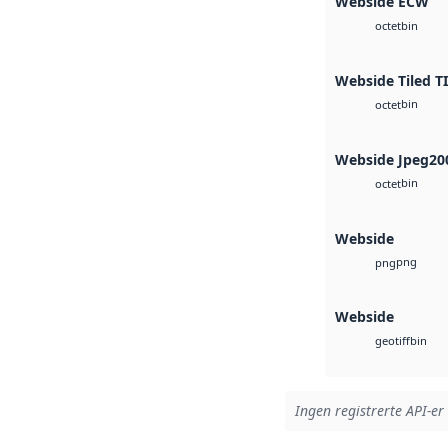
Webside ECW
bin
octet
Webside Tiled T
bin
octet
Webside Jpeg20
bin
octet
Webside
png
png
Webside
bin
geotiff
Ingen registrerte API-er 