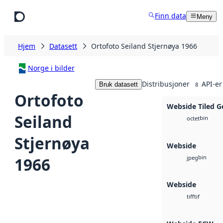
Hopp til hovedinnhold
Finn data
Meny
Hjem
Datasett
Ortofoto Seiland Stjernøya 1966
Norge i bilder
Distribusjoner
API-er
Bruk datasett
8
Ortofoto
Webside Tiled G
Seiland
bin
octet
Stjernøya
Webside
bin
1966
jpeg
Webside
tif
tiff