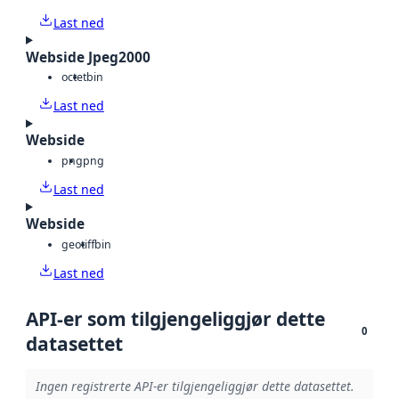
Last ned
Webside Jpeg2000
octet
bin
Last ned
Webside
png
png
Last ned
Webside
geotiff
bin
Last ned
API-er som tilgjengeliggjør dette
0
datasettet
Ingen registrerte API-er tilgjengeliggjør dette datasettet.