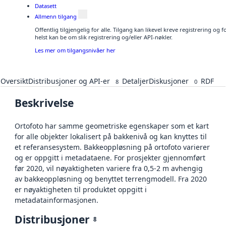
Datasett
Allmenn tilgang
Offentlig tilgjengelig for alle. Tilgang kan likevel kreve registrering o
helst kan be om slik registrering og/eller API-nøkler.
Les mer om tilgangsnivåer her
Oversikt
Distribusjoner og API-er
Detaljer
Diskusjoner
RDF
8
0
Beskrivelse
Ortofoto har samme geometriske egenskaper som et kart
for alle objekter lokalisert på bakkenivå og kan knyttes til
et referansesystem. Bakkeoppløsning på ortofoto varierer
og er oppgitt i metadataene. For prosjekter gjennomført
før 2020, vil nøyaktigheten variere fra 0,5-2 m avhengig
av bakkeoppløsning og benyttet terrengmodell. Fra 2020
er nøyaktigheten til produktet oppgitt i
metadatainformasjonen.
Distribusjoner
8