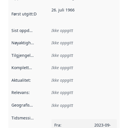
26. juli 1966
Først utgitt
:
Denne datoen sier når dataene i dette datasettet 
Sist oppdatert
:
Ikke oppgitt
Nøyaktighet
:
Ikke oppgitt
Tilgjengelighet
:
Ikke oppgitt
Kompletthet
:
Ikke oppgitt
Aktualitet
:
Ikke oppgitt
Relevans
:
Ikke oppgitt
Geografisk avgrensning
:
Ikke oppgitt
Tidsmessig avgrensning
:
Fra
:
2023-09-