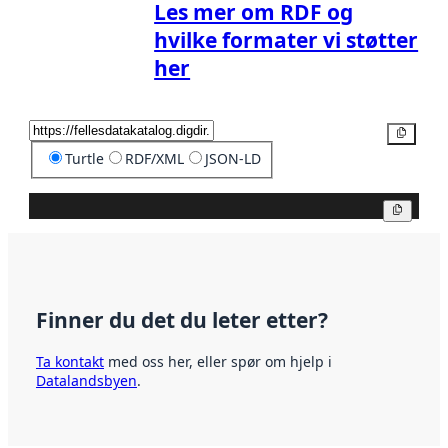
Les mer om RDF og
hvilke formater vi støtter
her
Kopier
Turtle
RDF/XML
JSON-LD
Kopier
Finner du det du leter etter?
Ta kontakt
med oss her, eller spør om hjelp i
Datalandsbyen
.