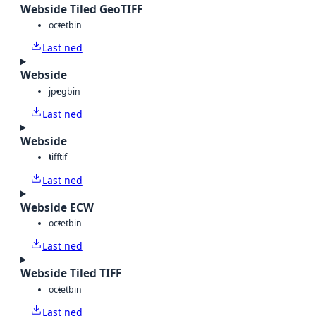
Webside Tiled GeoTIFF
octet
bin
Last ned
Webside
jpeg
bin
Last ned
Webside
tiff
tif
Last ned
Webside ECW
octet
bin
Last ned
Webside Tiled TIFF
octet
bin
Last ned