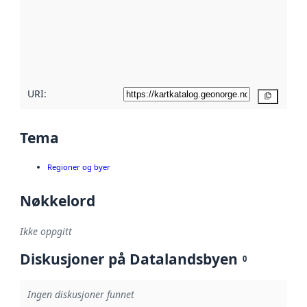
avmetadata.
Les mer om
metadatakvalitet
her
URI:
Kopier
Tema
Regioner og byer
Nøkkelord
Ikke oppgitt
Diskusjoner på Datalandsbyen
0
Ingen diskusjoner funnet