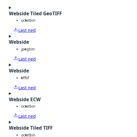
Webside Tiled GeoTIFF
octet
bin
Last ned
Webside
jpeg
bin
Last ned
Webside
tiff
tif
Last ned
Webside ECW
octet
bin
Last ned
Webside Tiled TIFF
octet
bin