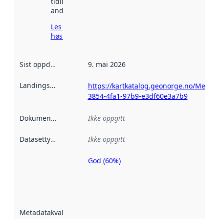
tidligere
andre steder.
Les mer om
høsting her
Sist oppdatert
:
9. mai 2026
Landingsside
:
https://kartkatalog.geonorge.no/Metad
3854-4fa1-97b9-e3df60e3a7b9
Dokumentasjon
:
Ikke oppgitt
Datasettype
:
Ikke oppgitt
God (60%)
Metadatakvalitet
er en indikator
på hvor godt
datasettene er
beskrevet ved
Metadatakvalitet
:
hjelp