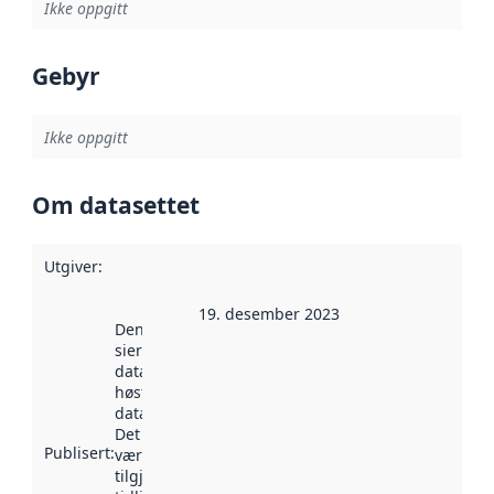
Ikke oppgitt
Gebyr
Ikke oppgitt
Om datasettet
Utgiver
:
19. desember 2023
Denne datoen
sier når
datasettet ble
høstet av
data.norge.no.
Det kan ha
Publisert
:
vært
tilgjengelig