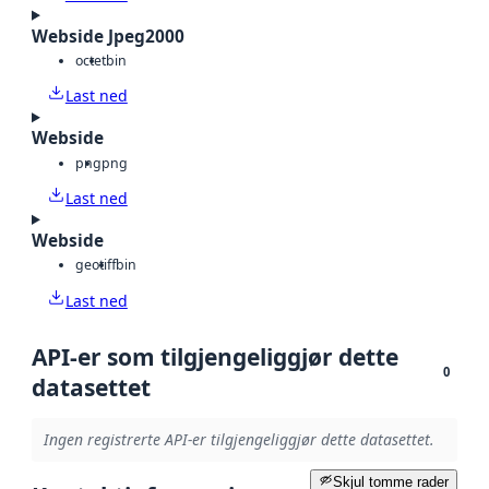
Webside Jpeg2000
octet
bin
Last ned
Webside
png
png
Last ned
Webside
geotiff
bin
Last ned
API-er som tilgjengeliggjør dette
0
datasettet
Ingen registrerte API-er tilgjengeliggjør dette datasettet.
Skjul tomme rader