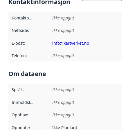
Kontaktinformasjon
Kontaktpunkt
:
Ikke oppgitt
Nettside
:
Ikke oppgitt
E-post
:
info@kartverket.no
Telefon
:
Ikke oppgitt
Om dataene
Språk
:
Ikke oppgitt
Innholdsleverandører
Ikke oppgitt
:
Opphav
:
Ikke oppgitt
Oppdateringsfrekvens
Ikke Planlagt
: