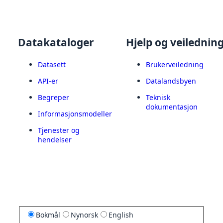
Datakataloger
Hjelp og veilednin
Datasett
Brukerveiledning
API-er
Datalandsbyen
Begreper
Teknisk
dokumentasjon
Informasjonsmodeller
Tjenester og
hendelser
Bokmål
Nynorsk
English