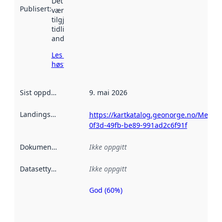
Det kan ha
Publisert
:
vært
tilgjengelig
tidligere
andre steder.
Les mer om
høsting her
Sist oppdatert
:
9. mai 2026
Landingsside
:
https://kartkatalog.geonorge.no/Metad
0f3d-49fb-be89-991ad2c6f91f
Dokumentasjon
:
Ikke oppgitt
Datasettype
:
Ikke oppgitt
God (60%)
Metadatakvalitet
er en indikator
på hvor godt