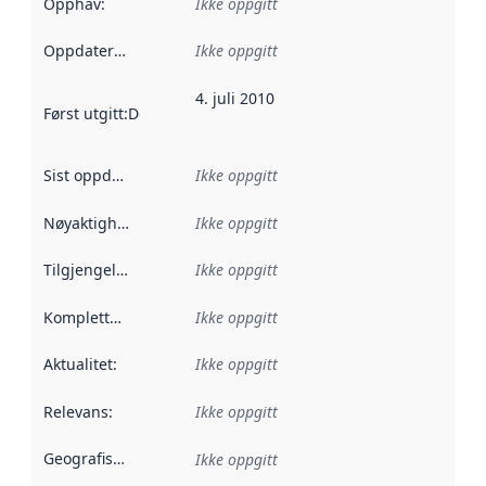
Opphav
:
Ikke oppgitt
Oppdateringsfrekvens
Ikke oppgitt
:
4. juli 2010
Først utgitt
:
Denne datoen sier når dataene i dette datasettet 
Sist oppdatert
:
Ikke oppgitt
Nøyaktighet
:
Ikke oppgitt
Tilgjengelighet
:
Ikke oppgitt
Kompletthet
:
Ikke oppgitt
Aktualitet
:
Ikke oppgitt
Relevans
:
Ikke oppgitt
Geografisk avgrensning
:
Ikke oppgitt