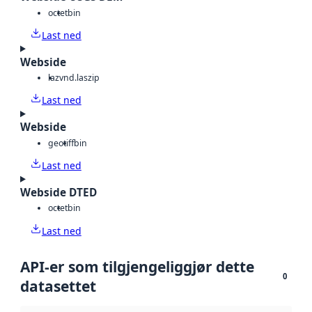
octet
bin
Last ned
Webside
laz
vnd.laszip
Last ned
Webside
geotiff
bin
Last ned
Webside DTED
octet
bin
Last ned
API-er som tilgjengeliggjør dette
0
datasettet