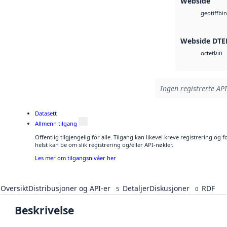
Webside
bin
geotiff
Webside DTE
bin
octet
Ingen registrerte API
Datasett
Allmenn tilgang
Offentlig tilgjengelig for alle. Tilgang kan likevel kreve registrering o
helst kan be om slik registrering og/eller API-nøkler.
Les mer om tilgangsnivåer her
Oversikt
Distribusjoner og API-er
Detaljer
Diskusjoner
RDF
5
0
Beskrivelse