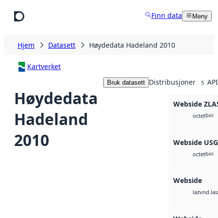
Hopp til hovedinnhold
Finn data
Meny
Hjem
Datasett
Høydedata Hadeland 2010
Kartverket
Distribusjoner
API
Bruk datasett
5
Høydedata
Webside ZLA
Hadeland
bin
octet
2010
Webside US
bin
octet
Webside
vnd.las
laz