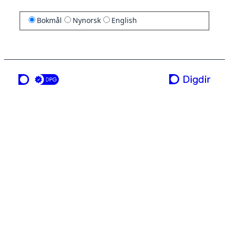
Bokmål
Nynorsk
English
en tjeneste fra