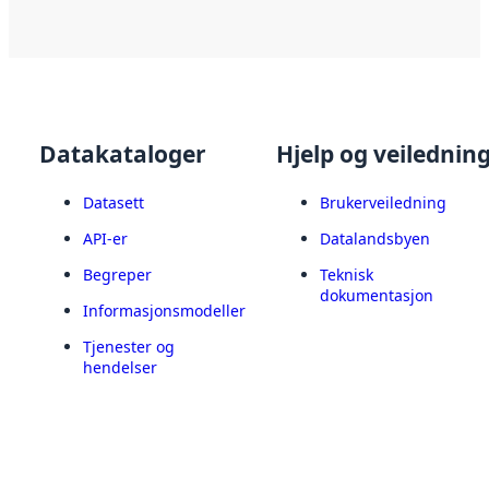
Datakataloger
Hjelp og veilednin
Datasett
Brukerveiledning
API-er
Datalandsbyen
Begreper
Teknisk
dokumentasjon
Informasjonsmodeller
Tjenester og
hendelser