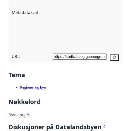
datasettene er
beskrevet ved
Metadatakvalitet
:
hjelp
avmetadata.
Les mer om
metadatakvalitet
her
URI:
Kopier
Tema
Regioner og byer
Nøkkelord
Ikke oppgitt
Diskusjoner på Datalandsbyen
0