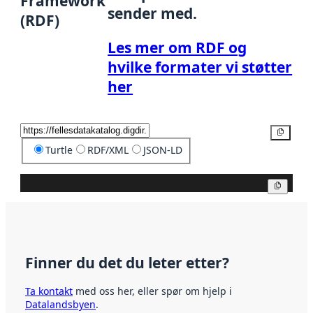
Framework
sender med.
(RDF)
Les mer om RDF og
hvilke formater vi støtter
her
Kopier
Turtle
RDF/XML
JSON-LD
Kopier
Finner du det du leter etter?
Ta kontakt
med oss her, eller spør om hjelp i
Datalandsbyen
.