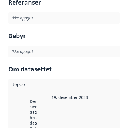
Referanser
Ikke oppgitt
Gebyr
Ikke oppgitt
Om datasettet
Utgiver
:
19. desember 2023
Denne datoen
sier når
datasettet ble
høstet av
data.norge.no.