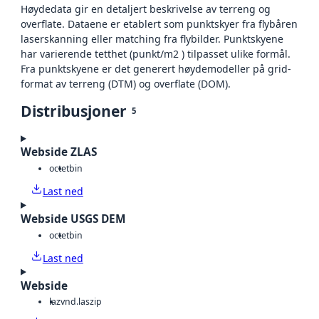
Høydedata gir en detaljert beskrivelse av terreng og
overflate. Dataene er etablert som punktskyer fra flybåren
laserskanning eller matching fra flybilder. Punktskyene
har varierende tetthet (punkt/m2 ) tilpasset ulike formål.
Fra punktskyene er det generert høydemodeller på grid-
format av terreng (DTM) og overflate (DOM).
Distribusjoner
5
Webside ZLAS
octet
bin
Last ned
Webside USGS DEM
octet
bin
Last ned
Webside
laz
vnd.laszip