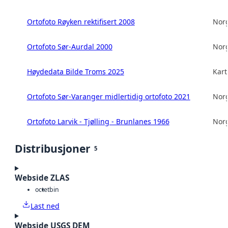
Ortofoto Røyken rektifisert 2008
Norg
Ortofoto Sør-Aurdal 2000
Norg
Høydedata Bilde Troms 2025
Kart
Ortofoto Sør-Varanger midlertidig ortofoto 2021
Norg
Ortofoto Larvik - Tjølling - Brunlanes 1966
Norg
Distribusjoner
5
Webside ZLAS
octet
bin
Last ned
Webside USGS DEM