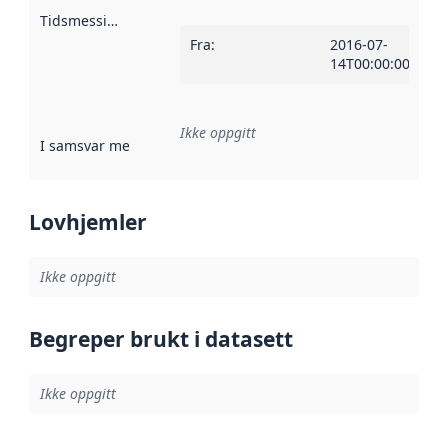
Tidsmessig avgrensning
:
Fra
:
2016-07-
14T00:00:00Z
Ikke oppgitt
I samsvar med
:
Referanse til en implementasjonsregel eller a
Lovhjemler
Ikke oppgitt
Begreper brukt i datasett
Ikke oppgitt