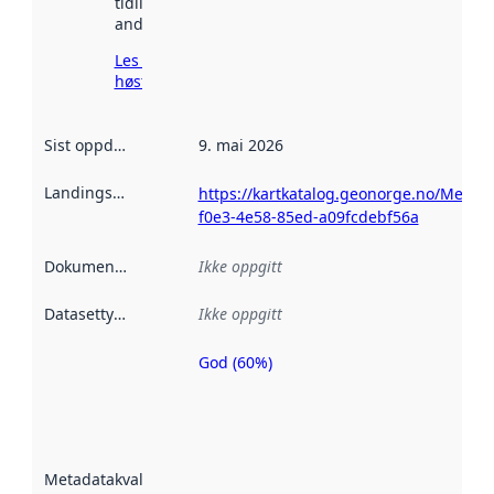
tidligere
andre steder.
Les mer om
høsting her
Sist oppdatert
:
9. mai 2026
Landingsside
:
https://kartkatalog.geonorge.no/Metad
f0e3-4e58-85ed-a09fcdebf56a
Dokumentasjon
:
Ikke oppgitt
Datasettype
:
Ikke oppgitt
God (60%)
Metadatakvalitet
er en indikator
på hvor godt
datasettene er
beskrevet ved
Metadatakvalitet
:
hjelp