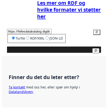
Les mer om RDF og
hvilke formater vi støtter
her
Kopier
Turtle
RDF/XML
JSON-LD
Kopier
Finner du det du leter etter?
Ta kontakt
med oss her, eller spør om hjelp i
Datalandsbyen
.