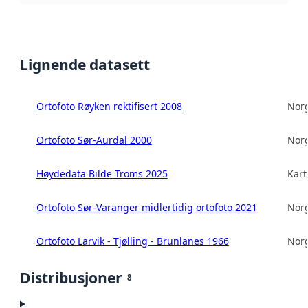
Lignende datasett
Ortofoto Røyken rektifisert 2008
Norg
Ortofoto Sør-Aurdal 2000
Norg
Høydedata Bilde Troms 2025
Kart
Ortofoto Sør-Varanger midlertidig ortofoto 2021
Norg
Ortofoto Larvik - Tjølling - Brunlanes 1966
Norg
Distribusjoner
8