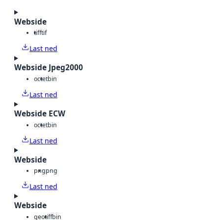
Webside
tiff
tif
Last ned
Webside Jpeg2000
octet
bin
Last ned
Webside ECW
octet
bin
Last ned
Webside
png
png
Last ned
Webside
geotiff
bin