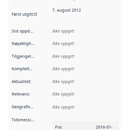
7. august 2012
Først utgitt
:
Denne datoen sier når dataene i dette datasettet 
Sist oppdatert
:
Ikke oppgitt
Nøyaktighet
:
Ikke oppgitt
Tilgjengelighet
:
Ikke oppgitt
Kompletthet
:
Ikke oppgitt
Aktualitet
:
Ikke oppgitt
Relevans
:
Ikke oppgitt
Geografisk avgrensning
:
Ikke oppgitt
Tidsmessig avgrensning
:
Fra
:
2016-01-