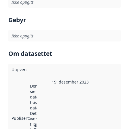
Ikke oppgitt
Gebyr
Ikke oppgitt
Om datasettet
Utgiver
:
19. desember 2023
Denne datoen
sier når
datasettet ble
høstet av
data.norge.no.
Det kan ha
Publisert
:
vært
tilgjengelig