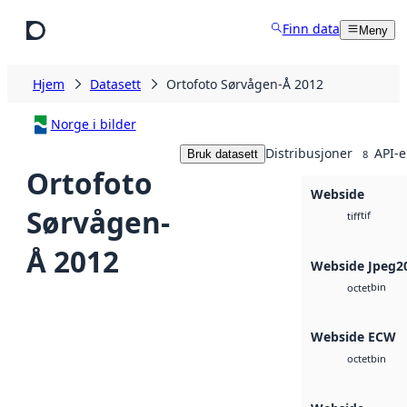
Hopp til hovedinnhold
Finn data
Meny
Hjem
Datasett
Ortofoto Sørvågen-Å 2012
Norge i bilder
Distribusjoner
API-e
Bruk datasett
8
Ortofoto
Webside
Sørvågen-
tif
tiff
Å 2012
Webside Jpeg2
bin
octet
Webside ECW
bin
octet