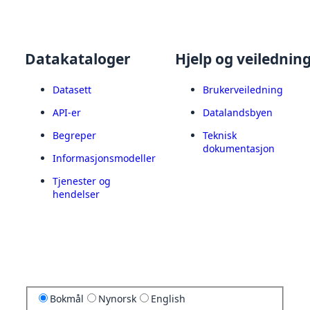
Datakataloger
Hjelp og veilednin
Datasett
Brukerveiledning
API-er
Datalandsbyen
Begreper
Teknisk
dokumentasjon
Informasjonsmodeller
Tjenester og
hendelser
Bokmål
Nynorsk
English