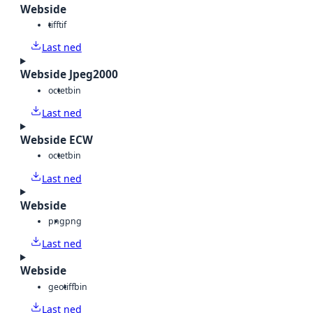
Webside
tiff
tif
Last ned
Webside Jpeg2000
octet
bin
Last ned
Webside ECW
octet
bin
Last ned
Webside
png
png
Last ned
Webside
geotiff
bin
Last ned