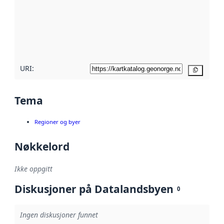
avmetadata.
Les mer om
metadatakvalitet
her
URI:
Kopier
Tema
Regioner og byer
Nøkkelord
Ikke oppgitt
Diskusjoner på Datalandsbyen
0
Ingen diskusjoner funnet