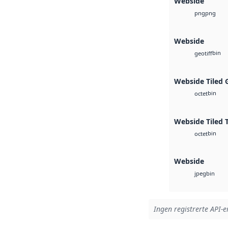
Webside
png
png
Webside
bin
geotiff
Webside Tiled 
bin
octet
Webside Tiled 
bin
octet
Webside
bin
jpeg
Ingen registrerte API-er