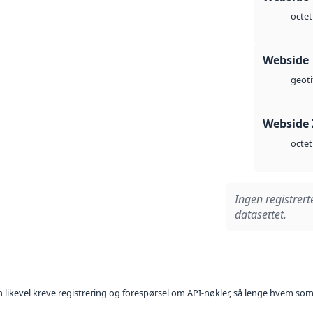
octet
Webside
geoti
Webside 
octet
Ingen registrert
datasettet.
kan likevel kreve registrering og forespørsel om API-nøkler, så lenge hvem som