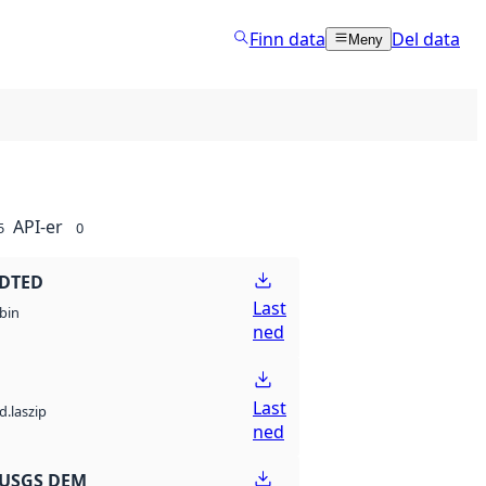
Finn data
Del data
Meny
API-er
5
0
 DTED
Last
bin
ned
Last
d.laszip
ned
 USGS DEM