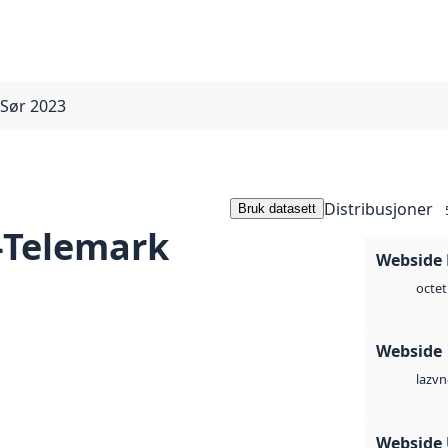
 Sør 2023
Distribusjoner
Bruk datasett
-Telemark
Webside
octet
Webside
vn
laz
Webside