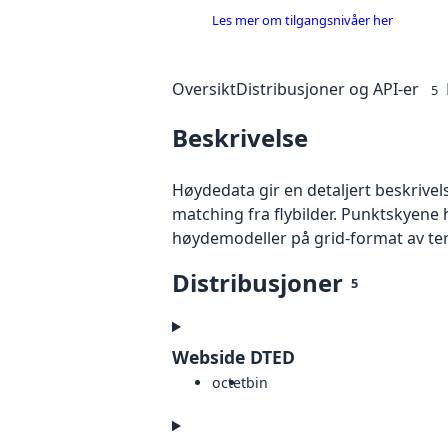
Les mer om tilgangsnivåer her
Oversikt
Distribusjoner og API-er
5
Beskrivelse
Høydedata gir en detaljert beskrivel
matching fra flybilder. Punktskyene 
høydemodeller på grid-format av te
Distribusjoner
5
Webside DTED
octet
bin