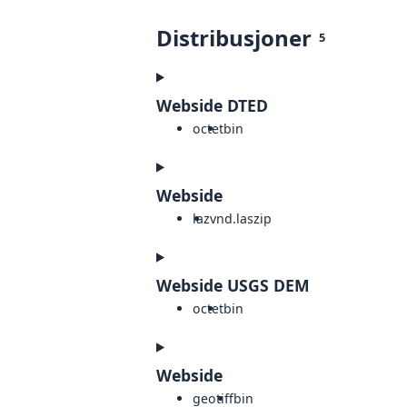
Distribusjoner
5
Webside DTED
octet
bin
Webside
laz
vnd.laszip
Webside USGS DEM
octet
bin
Webside
geotiff
bin