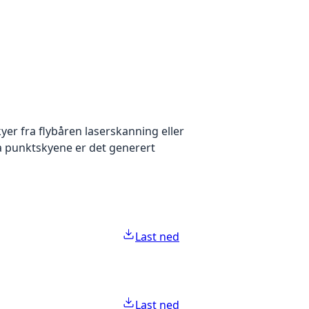
yer fra flybåren laserskanning eller
ra punktskyene er det generert
Last ned
Last ned