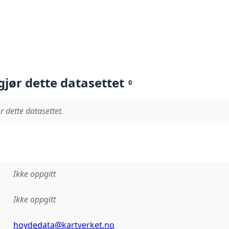
gjør dette datasettet
0
r dette datasettet.
Ikke oppgitt
Ikke oppgitt
hoydedata@kartverket.no