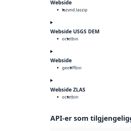
Webside
laz
vnd.laszip
Webside USGS DEM
octet
bin
Webside
geotiff
bin
Webside ZLAS
octet
bin
API-er som tilgjengelig