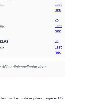
Last
bin
ned
Last
bin
ff
ned
ZLAS
Last
bin
ned
e API-er tilgjengeliggjør dette
 helst kan be om slik registrering og/eller API-