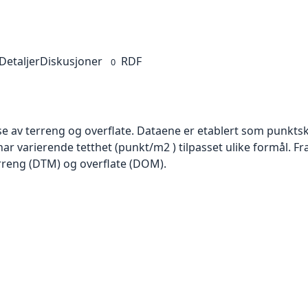
Detaljer
Diskusjoner
RDF
0
se av terreng og overflate. Dataene er etablert som punktsk
har varierende tetthet (punkt/m2 ) tilpasset ulike formål. F
rreng (DTM) og overflate (DOM).