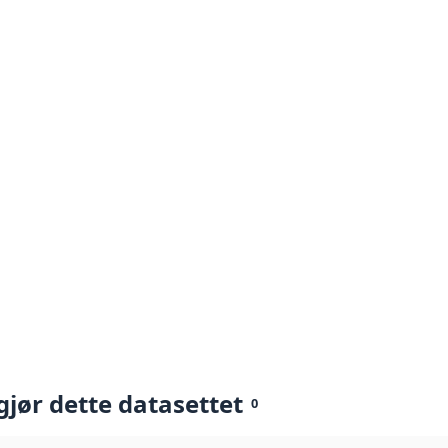
gjør dette datasettet
0