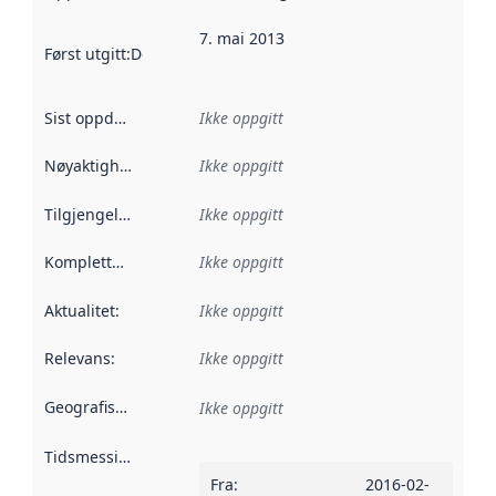
7. mai 2013
Først utgitt
:
Denne datoen sier når dataene i dette datasettet 
Sist oppdatert
:
Ikke oppgitt
Nøyaktighet
:
Ikke oppgitt
Tilgjengelighet
:
Ikke oppgitt
Kompletthet
:
Ikke oppgitt
Aktualitet
:
Ikke oppgitt
Relevans
:
Ikke oppgitt
Geografisk avgrensning
:
Ikke oppgitt
Tidsmessig avgrensning
:
Fra
:
2016-02-