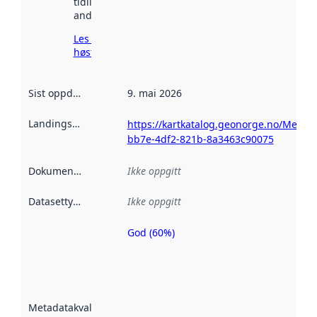
tidligere
andre steder.
Les mer om
høsting her
Sist oppdatert
:
9. mai 2026
Landingsside
:
https://kartkatalog.geonorge.no/Metad
bb7e-4df2-821b-8a3463c90075
Dokumentasjon
:
Ikke oppgitt
Datasettype
:
Ikke oppgitt
God (60%)
Metadatakvalitet
er en indikator
på hvor godt
datasettene er
beskrevet ved
Metadatakvalitet
:
hjelp