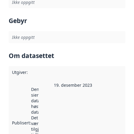
Ikke oppgitt
Gebyr
Ikke oppgitt
Om datasettet
Utgiver
:
19. desember 2023
Denne datoen
sier når
datasettet ble
høstet av
data.norge.no.
Det kan ha
Publisert
:
vært
tilgjengelig