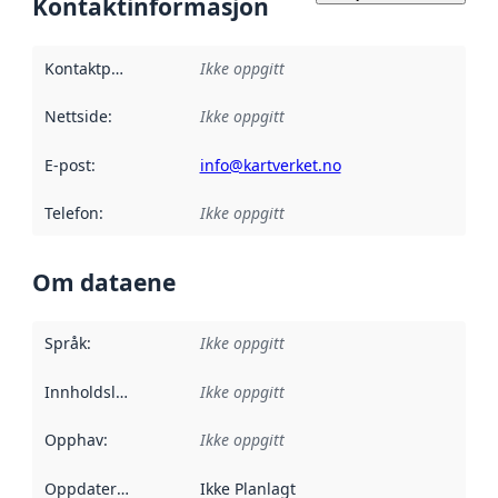
Kontaktinformasjon
Kontaktpunkt
:
Ikke oppgitt
Nettside
:
Ikke oppgitt
E-post
:
info@kartverket.no
Telefon
:
Ikke oppgitt
Om dataene
Språk
:
Ikke oppgitt
Innholdsleverandører
Ikke oppgitt
:
Opphav
:
Ikke oppgitt
Oppdateringsfrekvens
Ikke Planlagt
: