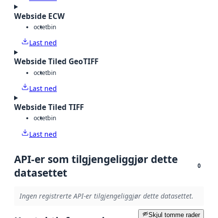
Webside ECW
octet
bin
Last ned
Webside Tiled GeoTIFF
octet
bin
Last ned
Webside Tiled TIFF
octet
bin
Last ned
API-er som tilgjengeliggjør dette
0
datasettet
Ingen registrerte API-er tilgjengeliggjør dette datasettet.
Skjul tomme rader