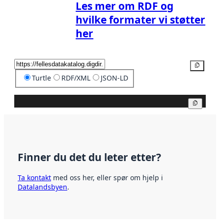
Les mer om RDF og
hvilke formater vi støtter
her
Kopier
Turtle
RDF/XML
JSON-LD
Kopier
Finner du det du leter etter?
Ta kontakt
med oss her, eller spør om hjelp i
Datalandsbyen
.