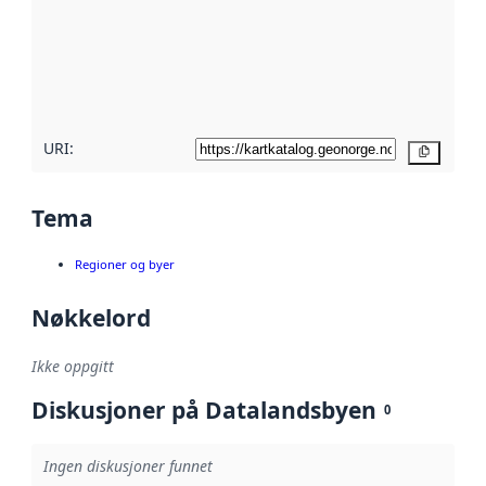
avmetadata.
Les mer om
metadatakvalitet
her
URI:
Kopier
Tema
Regioner og byer
Nøkkelord
Ikke oppgitt
Diskusjoner på Datalandsbyen
0
Ingen diskusjoner funnet