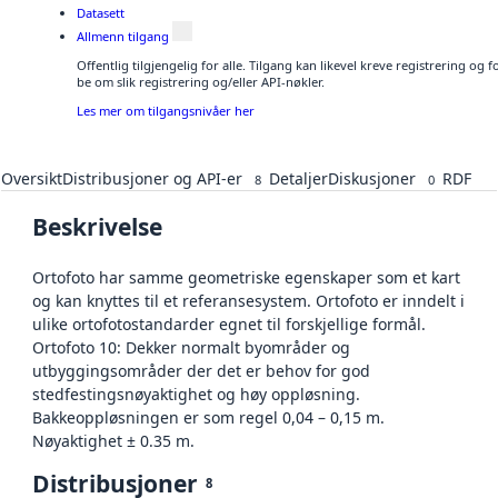
Datasett
Allmenn tilgang
Offentlig tilgjengelig for alle. Tilgang kan likevel kreve registrering o
be om slik registrering og/eller API-nøkler.
Les mer om tilgangsnivåer her
Oversikt
Distribusjoner og API-er
Detaljer
Diskusjoner
RDF
8
0
Beskrivelse
Ortofoto har samme geometriske egenskaper som et kart
og kan knyttes til et referansesystem. Ortofoto er inndelt i
ulike ortofotostandarder egnet til forskjellige formål.
Ortofoto 10: Dekker normalt byområder og
utbyggingsområder der det er behov for god
stedfestingsnøyaktighet og høy oppløsning.
Bakkeoppløsningen er som regel 0,04 – 0,15 m.
Nøyaktighet ± 0.35 m.
Distribusjoner
8