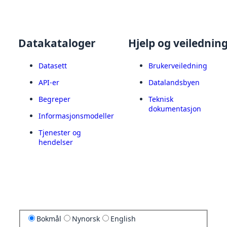
Datakataloger
Hjelp og veilednin
Datasett
Brukerveiledning
API-er
Datalandsbyen
Begreper
Teknisk
dokumentasjon
Informasjonsmodeller
Tjenester og
hendelser
Bokmål
Nynorsk
English