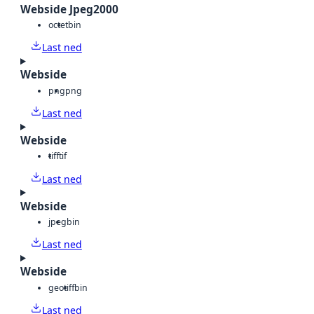
Webside Jpeg2000
octet
bin
Last ned
Webside
png
png
Last ned
Webside
tiff
tif
Last ned
Webside
jpeg
bin
Last ned
Webside
geotiff
bin
Last ned