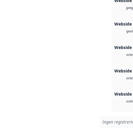
Webside
jpeg
Webside
geot
Webside
octe
Webside 
octe
Webside 
octe
Ingen registrert