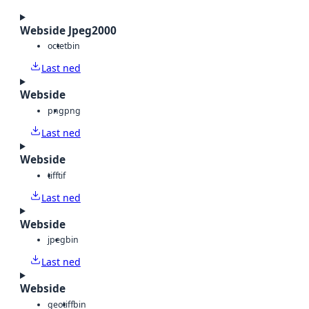
Webside Jpeg2000
octet
bin
Last ned
Webside
png
png
Last ned
Webside
tiff
tif
Last ned
Webside
jpeg
bin
Last ned
Webside
geotiff
bin