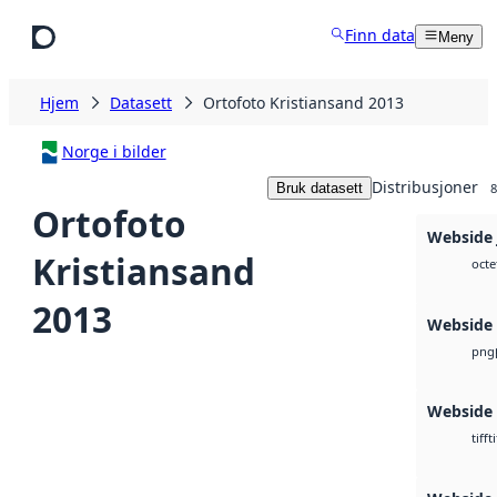
Hopp til hovedinnhold
Finn data
Meny
Hjem
Datasett
Ortofoto Kristiansand 2013
Norge i bilder
Distribusjoner
Bruk datasett
8
Ortofoto
Webside 
Kristiansand
octe
2013
Webside
png
Webside
ti
tiff