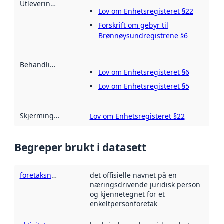
Utleveringshjemmel
:
Lov om Enhetsregisteret §22
Forskrift om gebyr til
Brønnøysundregistrene §6
Behandlingshjemmel
:
Lov om Enhetsregisteret §6
Lov om Enhetsregisteret §5
Skjermingshjemmel
:
Lov om Enhetsregisteret §22
Begreper brukt i datasett
foretaksnavn
det offisielle navnet på en
næringsdrivende juridisk person
og kjennetegnet for et
enkeltpersonforetak