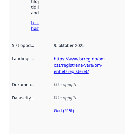
tilgjengelig
tidligere
andre steder.
Les mer om
høsting her
Sist oppdatert
:
9. oktober 2025
Landingsside
:
https://www.brreg.no/om-
oss/registrene-vare/om-
enhetsregisteret/
Dokumentasjon
:
Ikke oppgitt
Datasettype
:
Ikke oppgitt
God (51%)
Metadatakvalitet
er en indikator
på hvor godt
datasettene er