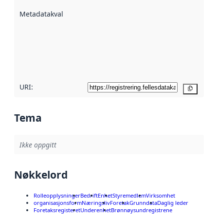
beskrevet ved
Metadatakvalitet
:
hjelp
avmetadata.
Les mer om
metadatakvalitet
her
URI:
Kopier
Tema
Ikke oppgitt
Nøkkelord
Rolleopplysninger
Bedrift
Enhet
Styremedlem
Virksomhet
organisasjonsform
Næringsliv
Foretak
Grunndata
Daglig leder
Foretaksregisteret
Underenhet
Brønnøysundregistrene