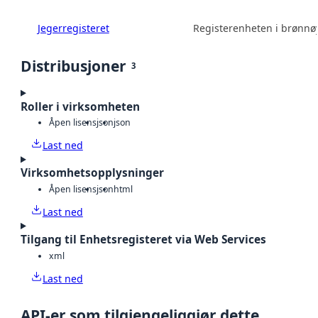
Jegerregisteret
Registerenheten i brønn
Distribusjoner
3
Roller i virksomheten
Åpen lisens
json
json
Last ned
Virksomhetsopplysninger
Åpen lisens
json
html
Last ned
Tilgang til Enhetsregisteret via Web Services
xml
Last ned
API-er som tilgjengeliggjør dette