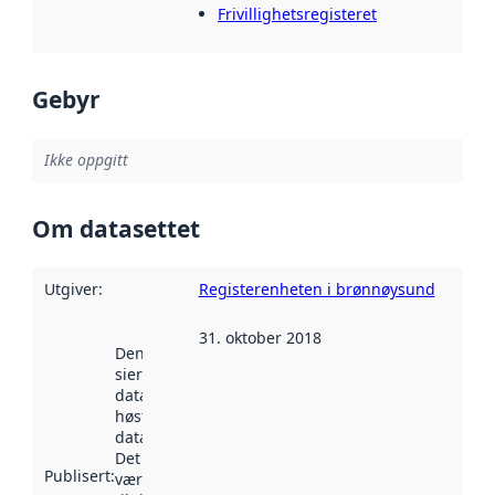
Frivillighetsregisteret
Gebyr
Ikke oppgitt
Om datasettet
Utgiver
:
Registerenheten i brønnøysund
31. oktober 2018
Denne datoen
sier når
datasettet ble
høstet av
data.norge.no.
Det kan ha
Publisert
:
vært