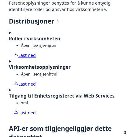
Personopplysninger benyttes for å kunne entydig
identifisere roller og ansvar hos virksomhetene.
Distribusjoner
3
Roller i virksomheten
Åpen lisens
json
json
Last ned
Virksomhetsopplysninger
Åpen lisens
json
html
Last ned
Tilgang til Enhetsregisteret via Web Services
xml
Last ned
API-er som tilgjengeliggjør dette
3
datasettet