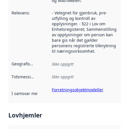
og Matrikkelen.
Relevans
:
- Velegnet for gjenbruk, pre-
utfylling og kontroll av
opplysninger. - §22 i Lov om
Enhetsregisteret; Sammenstilling
av opplysninger om person kan
bare gis når det gjelder
personens registrerte tilknytning
til næringsvirksomhet.
Geografisk avgrensning
:
Ikke oppgitt
Tidsmessig avgrensning
Ikke oppgitt
:
Forretningsobjektmodeller
I samsvar med
:
Referanse til en implementasjonsregel eller a
Lovhjemler