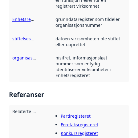
en funksjon i eller for en
registrert virksomhet
Enhetsregisteret
grunndataregister som tildeler
organisasjonsnummer
stiftelsesdato
datoen virksomheten ble stiftet
eller opprettet
organisasjonsnummer
nisifret, informasjonsløst
nummer som entydig
identifiserer virksomheter i
Enhetsregisteret
Referanser
Relaterte ressurser
:
Partiregisteret
Foretaksregisteret
Konkursregisteret