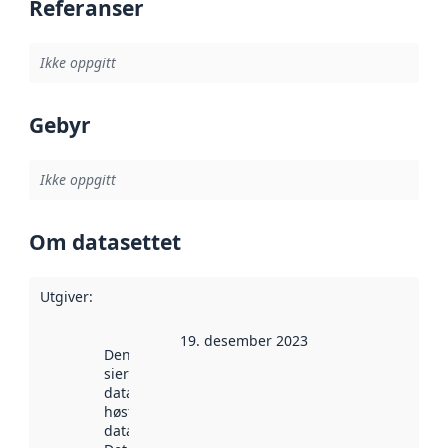
Referanser
Ikke oppgitt
Gebyr
Ikke oppgitt
Om datasettet
Utgiver
:
19. desember 2023
Denne datoen
sier når
datasettet ble
høstet av
data.norge.no.