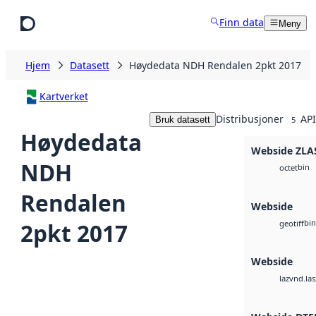
Hopp til hovedinnhold
Finn data
Meny
Hjem
Datasett
Høydedata NDH Rendalen 2pkt 2017
Kartverket
Distribusjoner
API
Bruk datasett
5
Høydedata
Webside ZLA
NDH
bin
octet
Rendalen
Webside
bin
2pkt 2017
geotiff
Webside
vnd.las
laz