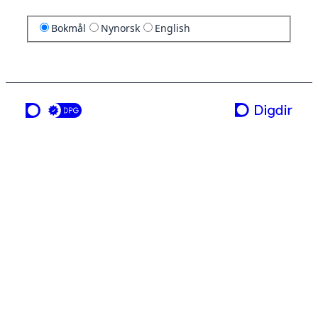
Bokmål
Nynorsk
English
en tjeneste fra