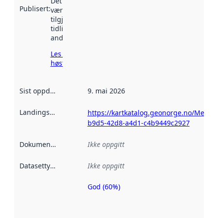
Det kan ha
Publisert
:
vært
tilgjengelig
tidligere
andre steder.
Les mer om
høsting her
Sist oppdatert
:
9. mai 2026
Landingsside
:
https://kartkatalog.geonorge.no/Metad
b9d5-42d8-a4d1-c4b9449c2927
Dokumentasjon
:
Ikke oppgitt
Datasettype
:
Ikke oppgitt
God (60%)
Metadatakvalitet
er en indikator
på hvor godt