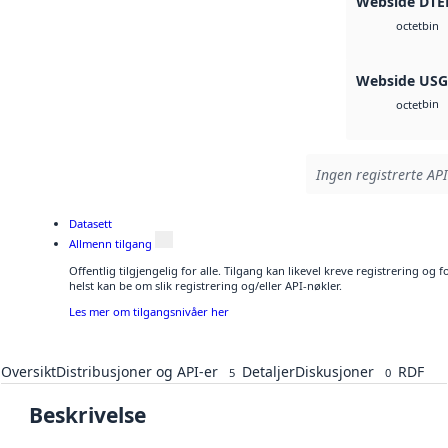
Webside DTE
bin
octet
Webside US
bin
octet
Ingen registrerte API
Datasett
Allmenn tilgang
Offentlig tilgjengelig for alle. Tilgang kan likevel kreve registrering o
helst kan be om slik registrering og/eller API-nøkler.
Les mer om tilgangsnivåer her
Oversikt
Distribusjoner og API-er
Detaljer
Diskusjoner
RDF
5
0
Beskrivelse