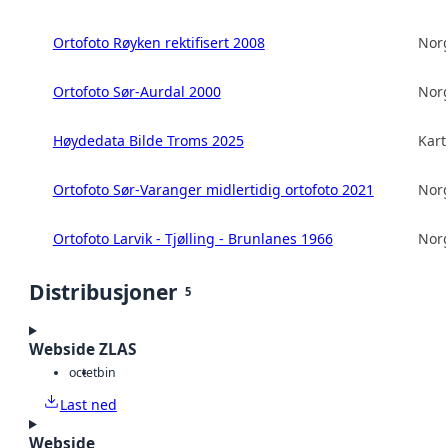
Ortofoto Røyken rektifisert 2008
Norg
Ortofoto Sør-Aurdal 2000
Norg
Høydedata Bilde Troms 2025
Kart
Ortofoto Sør-Varanger midlertidig ortofoto 2021
Norg
Ortofoto Larvik - Tjølling - Brunlanes 1966
Norg
Distribusjoner
5
Webside ZLAS
octet
bin
Last ned
Webside