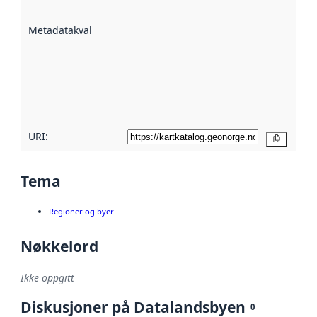
datasettene er
beskrevet ved
Metadatakvalitet
:
hjelp
avmetadata.
Les mer om
metadatakvalitet
her
URI:
Kopier
Tema
Regioner og byer
Nøkkelord
Ikke oppgitt
Diskusjoner på Datalandsbyen
0