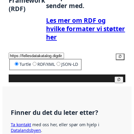
Framework
sender med.
(RDF)
Les mer om RDF og
hvilke formater vi støtter
her
Kopier
Turtle
RDF/XML
JSON-LD
Kopier
Finner du det du leter etter?
Ta kontakt
med oss her, eller spør om hjelp i
Datalandsbyen
.