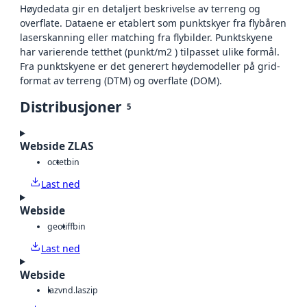
Høydedata gir en detaljert beskrivelse av terreng og
overflate. Dataene er etablert som punktskyer fra flybåren
laserskanning eller matching fra flybilder. Punktskyene
har varierende tetthet (punkt/m2 ) tilpasset ulike formål.
Fra punktskyene er det generert høydemodeller på grid-
format av terreng (DTM) og overflate (DOM).
Distribusjoner
5
Webside ZLAS
octet
bin
Last ned
Webside
geotiff
bin
Last ned
Webside
laz
vnd.laszip