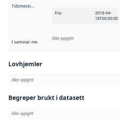
Tidsmessig avgrensning
:
Fra
:
2018-04-
18T00:00:00Z
Ikke oppgitt
I samsvar med
:
Referanse til en implementasjonsregel eller a
Lovhjemler
Ikke oppgitt
Begreper brukt i datasett
Ikke oppgitt