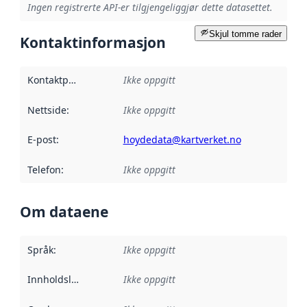
Ingen registrerte API-er tilgjengeliggjør dette datasettet.
Skjul tomme rader
Kontaktinformasjon
Kontaktpunkt
:
Ikke oppgitt
Nettside
:
Ikke oppgitt
E-post
:
hoydedata@kartverket.no
Telefon
:
Ikke oppgitt
Om dataene
Språk
:
Ikke oppgitt
Innholdsleverandører
Ikke oppgitt
: