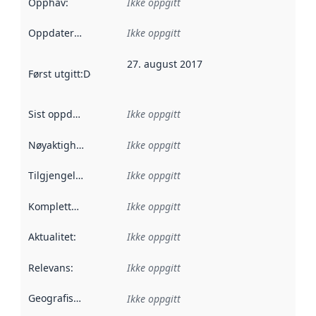
Opphav
:
Ikke oppgitt
Oppdateringsfrekvens
Ikke oppgitt
:
27. august 2017
Først utgitt
:
Denne datoen sier når dataene i dette datasettet 
Sist oppdatert
:
Ikke oppgitt
Nøyaktighet
:
Ikke oppgitt
Tilgjengelighet
:
Ikke oppgitt
Kompletthet
:
Ikke oppgitt
Aktualitet
:
Ikke oppgitt
Relevans
:
Ikke oppgitt
Geografisk avgrensning
:
Ikke oppgitt