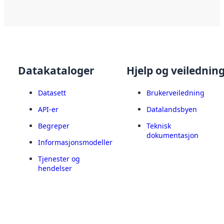
Datakataloger
Hjelp og veilednin
Datasett
Brukerveiledning
API-er
Datalandsbyen
Begreper
Teknisk
dokumentasjon
Informasjonsmodeller
Tjenester og
hendelser