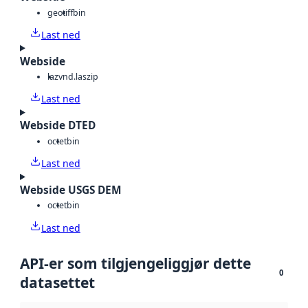
geotiff
bin
Last ned
Webside
laz
vnd.laszip
Last ned
Webside DTED
octet
bin
Last ned
Webside USGS DEM
octet
bin
Last ned
API-er som tilgjengeliggjør dette
0
datasettet