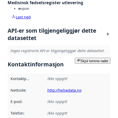
Medisinsk fødselsregister utlevering
csv
json
Last ned
API-er som tilgjengeliggjør dette
0
datasettet
Ingen registrerte API-er tilgjengeliggjør dette datasettet.
Skjul tomme rader
Kontaktinformasjon
Kontaktpunkt
:
Ikke oppgitt
Nettside
:
http://helsedata.no
E-post
:
Ikke oppgitt
Telefon
:
Ikke oppgitt