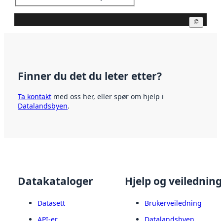
Kopier
Finner du det du leter etter?
Ta kontakt
med oss her, eller spør om hjelp i
Datalandsbyen
.
Datakataloger
Hjelp og veilednin
Datasett
Brukerveiledning
API-er
Datalandsbyen