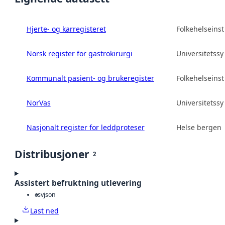
Hjerte- og karregisteret
Folkehelseinsti
Norsk register for gastrokirurgi
Universitetss
Kommunalt pasient- og brukeregister
Folkehelseinsti
NorVas
Universitetss
Nasjonalt register for leddproteser
Helse bergen 
Distribusjoner
2
Assistert befruktning utlevering
csv
json
Last ned