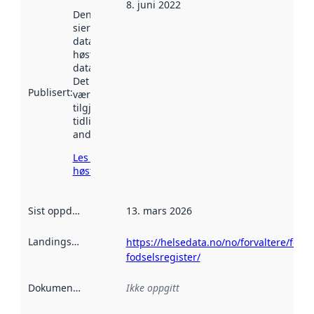
8. juni 2022
Denne datoen
sier når
datasettet ble
høstet av
data.norge.no.
Det kan ha
Publisert
:
vært
tilgjengelig
tidligere
andre steder.
Les mer om
høsting her
Sist oppdatert
:
13. mars 2026
Landingsside
:
https://helsedata.no/no/forvaltere/folke
fodselsregister/
Dokumentasjon
:
Ikke oppgitt