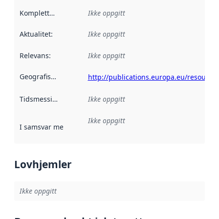
Kompletthet
:
Ikke oppgitt
Aktualitet
:
Ikke oppgitt
Relevans
:
Ikke oppgitt
Geografisk avgrensning
:
http://publications.europa.eu/resource
Tidsmessig avgrensning
Ikke oppgitt
:
Ikke oppgitt
I samsvar med
:
Referanse til en implementasjonsregel eller a
Lovhjemler
Ikke oppgitt