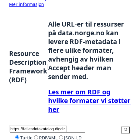
Mer informasjon
Alle URL-er til ressurser
på data.norge.no kan
levere RDF-metadata i
flere ulike formater,
Resource
avhengig av hvilken
Description
Accept header man
Framework
sender med.
(RDF)
Les mer om RDF og
hvilke formater vi støtter
her
Kopier
Turtle
RDF/XML
JSON-LD