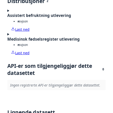
Distribusjoner
2
Assistert befruktning utlevering
csv
json
Last ned
Medisinsk fødselsregister utlevering
csv
json
Last ned
API-er som tilgjengeliggjør dette
0
datasettet
Ingen registrerte API-er tilgjengeliggjør dette datasettet.
Lignende datasett