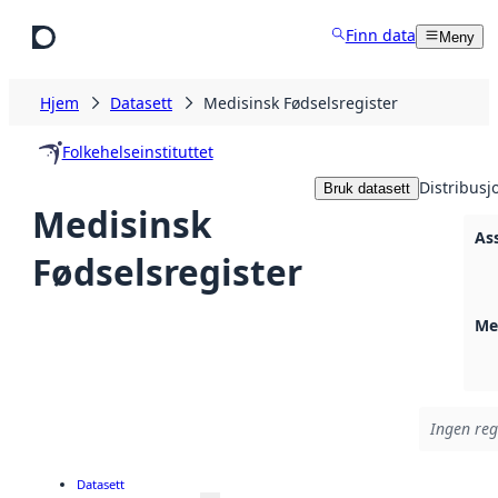
Hopp til hovedinnhold
Finn data
Meny
Hjem
Datasett
Medisinsk Fødselsregister
Folkehelseinstituttet
Distribusj
Bruk datasett
Medisinsk
Ass
Fødselsregister
Med
Ingen regi
Datasett