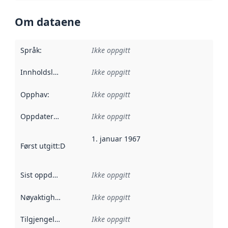
Om dataene
Språk
:
Ikke oppgitt
Innholdsleverandører
Ikke oppgitt
:
Opphav
:
Ikke oppgitt
Oppdateringsfrekvens
Ikke oppgitt
:
1. januar 1967
Først utgitt
:
Denne datoen sier når dataene i dette datasettet 
Sist oppdatert
:
Ikke oppgitt
Nøyaktighet
:
Ikke oppgitt
Tilgjengelighet
:
Ikke oppgitt