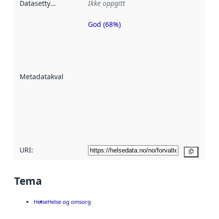
Datasettype
:
Ikke oppgitt
God (68%)
Metadatakvalitet
er en indikator
på hvor godt
datasettene er
beskrevet ved
Metadatakvalitet
:
hjelp
avmetadata.
Les mer om
metadatakvalitet
her
URI:
Kopier
Tema
Helse
Helse og omsorg