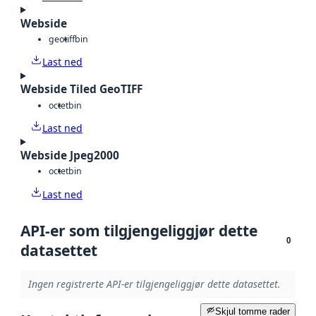
Webside
geotiff
bin
Last ned
Webside Tiled GeoTIFF
octet
bin
Last ned
Webside Jpeg2000
octet
bin
Last ned
API-er som tilgjengeliggjør dette
0
datasettet
Ingen registrerte API-er tilgjengeliggjør dette datasettet.
Skjul tomme rader