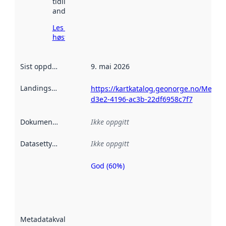
tidligere
andre steder.
Les mer om
høsting her
Sist oppdatert
:
9. mai 2026
Landingsside
:
https://kartkatalog.geonorge.no/Metad
d3e2-4196-ac3b-22df6958c7f7
Dokumentasjon
:
Ikke oppgitt
Datasettype
:
Ikke oppgitt
God (60%)
Metadatakvalitet
er en indikator
på hvor godt
datasettene er
beskrevet ved
Metadatakvalitet
:
hjelp