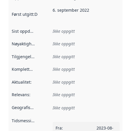
6. september 2022
Først utgitt
:
Denne datoen sier når dataene i dette datasettet 
Sist oppdatert
:
Ikke oppgitt
Nøyaktighet
:
Ikke oppgitt
Tilgjengelighet
:
Ikke oppgitt
Kompletthet
:
Ikke oppgitt
Aktualitet
:
Ikke oppgitt
Relevans
:
Ikke oppgitt
Geografisk avgrensning
:
Ikke oppgitt
Tidsmessig avgrensning
:
Fra
:
2023-08-