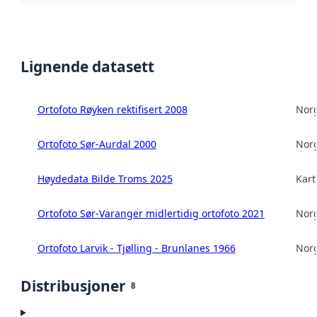
Lignende datasett
Ortofoto Røyken rektifisert 2008
Norg
Ortofoto Sør-Aurdal 2000
Norg
Høydedata Bilde Troms 2025
Kart
Ortofoto Sør-Varanger midlertidig ortofoto 2021
Norg
Ortofoto Larvik - Tjølling - Brunlanes 1966
Norg
Distribusjoner
8