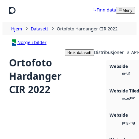
Hopp til hovedinnhold
Finn data
Meny
Hjem
Datasett
Ortofoto Hardanger CIR 2022
Norge i bilder
Distribusjoner
API
Bruk datasett
8
Ortofoto
Webside
Hardanger
tif
tiff
CIR 2022
Webside Tiled
bin
octet
Webside
png
png