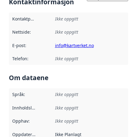
Kontaktinformasjon
Kontaktpunkt
:
Ikke oppgitt
Nettside
:
Ikke oppgitt
E-post
:
info@kartverket.no
Telefon
:
Ikke oppgitt
Om dataene
Språk
:
Ikke oppgitt
Innholdsleverandører
Ikke oppgitt
:
Opphav
:
Ikke oppgitt
Oppdateringsfrekvens
Ikke Planlagt
: