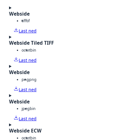
Webside
tiff
tif
Last ned
Webside Tiled TIFF
octet
bin
Last ned
Webside
png
png
Last ned
Webside
jpeg
bin
Last ned
Webside ECW
octet
bin