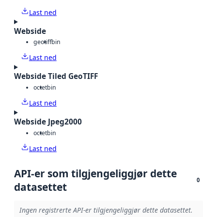
Last ned
Webside
geotiff
bin
Last ned
Webside Tiled GeoTIFF
octet
bin
Last ned
Webside Jpeg2000
octet
bin
Last ned
API-er som tilgjengeliggjør dette
0
datasettet
Ingen registrerte API-er tilgjengeliggjør dette datasettet.