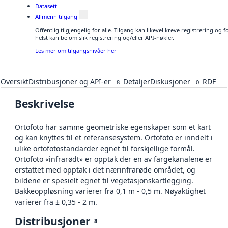
Datasett
Allmenn tilgang
Offentlig tilgjengelig for alle. Tilgang kan likevel kreve registrering o
helst kan be om slik registrering og/eller API-nøkler.
Les mer om tilgangsnivåer her
Oversikt
Distribusjoner og API-er
Detaljer
Diskusjoner
RDF
8
0
Beskrivelse
Ortofoto har samme geometriske egenskaper som et kart
og kan knyttes til et referansesystem. Ortofoto er inndelt i
ulike ortofotostandarder egnet til forskjellige formål.
Ortofoto «infrarødt» er opptak der en av fargekanalene er
erstattet med opptak i det nærinfrarøde området, og
bildene er spesielt egnet til vegetasjonskartlegging.
Bakkeoppløsning varierer fra 0,1 m - 0,5 m. Nøyaktighet
varierer fra ± 0,35 - 2 m.
Distribusjoner
8