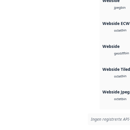
Webside
bin
jpeg
Webside ECW
bin
octet
Webside
bin
geotiff
Webside Tile
bin
octet
Webside Jpeg
bin
octet
Ingen registrerte API-