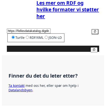
Les mer om RDF og
hvilke formater vi støtter
her
Kopier
Turtle
RDF/XML
JSON-LD
Kopier
Finner du det du leter etter?
Ta kontakt
med oss her, eller spør om hjelp i
Datalandsbyen
.