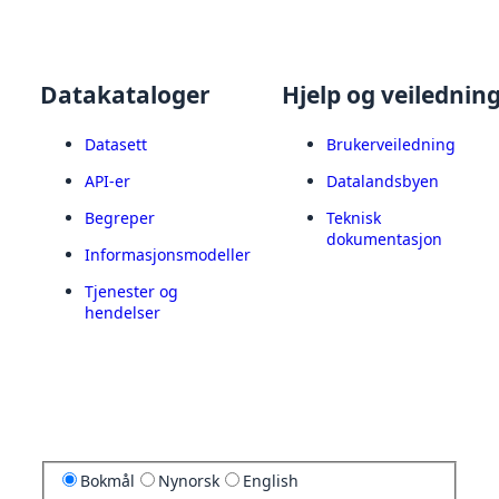
Datakataloger
Hjelp og veilednin
Datasett
Brukerveiledning
API-er
Datalandsbyen
Begreper
Teknisk
dokumentasjon
Informasjonsmodeller
Tjenester og
hendelser
Bokmål
Nynorsk
English