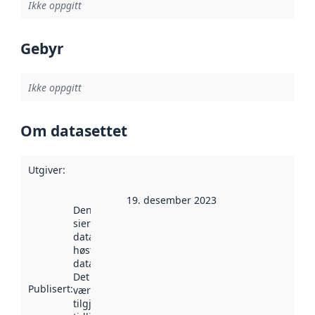
Ikke oppgitt
Gebyr
Ikke oppgitt
Om datasettet
Utgiver
:
19. desember 2023
Denne datoen
sier når
datasettet ble
høstet av
data.norge.no.
Det kan ha
Publisert
:
vært
tilgjengelig