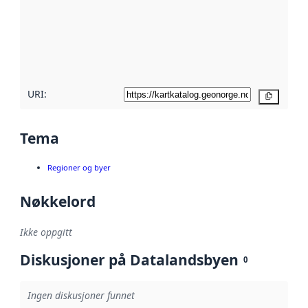
avmetadata.
Les mer om
metadatakvalitet
her
URI:
Kopier
Tema
Regioner og byer
Nøkkelord
Ikke oppgitt
Diskusjoner på Datalandsbyen
0
Ingen diskusjoner funnet