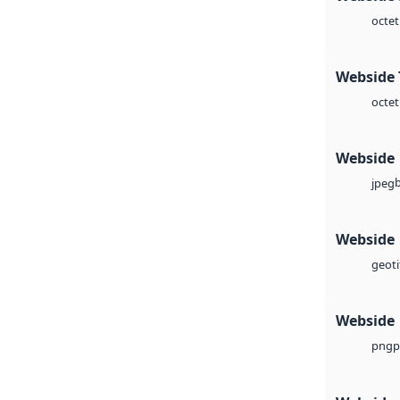
octet
Webside 
octet
Webside
jpeg
Webside
geoti
Webside
p
png