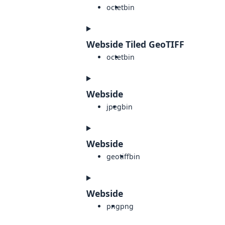
octet
bin
Webside Tiled GeoTIFF
octet
bin
Webside
jpeg
bin
Webside
geotiff
bin
Webside
png
png