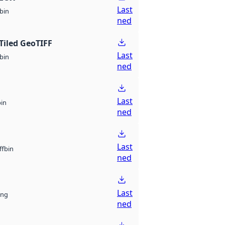
Last
bin
ned
Tiled GeoTIFF
Last
bin
ned
Last
bin
ned
Last
bin
ff
ned
Last
ng
ned