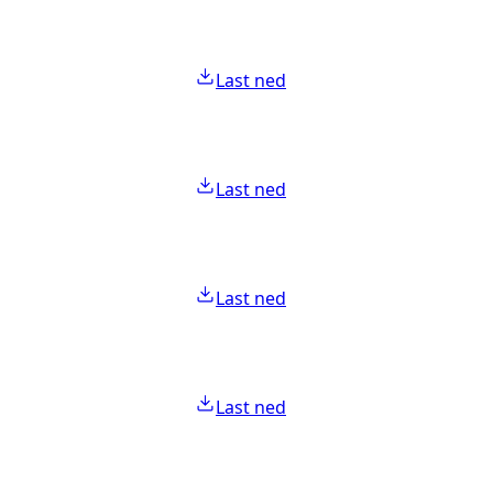
Last ned
Last ned
Last ned
Last ned