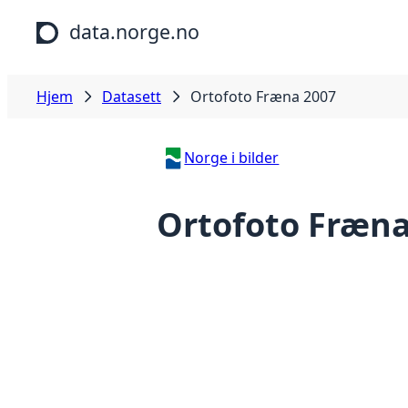
Hopp til hovedinnhold
data.norge.no
Hjem
Datasett
Ortofoto Fræna 2007
Norge i bilder
Ortofoto Fræna