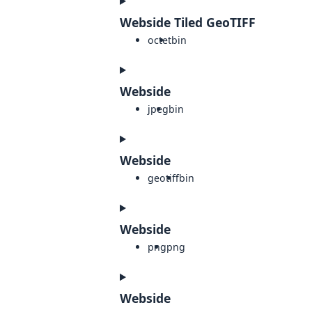
Webside Tiled GeoTIFF
octet
bin
Webside
jpeg
bin
Webside
geotiff
bin
Webside
png
png
Webside