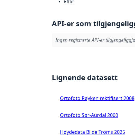
tiff
tif
API-er som tilgjengelig
Ingen registrerte API-er tilgjengeliggjø
Lignende datasett
Ortofoto Røyken rektifisert 2008
Ortofoto Sør-Aurdal 2000
Høydedata Bilde Troms 2025