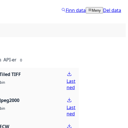
Finn data
Del data
Meny
API-er
8
0
Tiled TIFF
Last
bin
ned
Jpeg2000
Last
bin
ned
 ECW