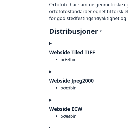
Ortofoto har samme geometriske egen
ortofotostandarder egnet til forskj
for god stedfestingsnøyaktighet og 
Distribusjoner
8
Webside Tiled TIFF
octet
bin
Webside Jpeg2000
octet
bin
Webside ECW
octet
bin