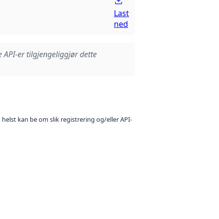
Last
ned
e API-er tilgjengeliggjør dette
 helst kan be om slik registrering og/eller API-