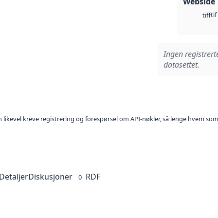
Webside
tif
tiff
Ingen registrert
datasettet.
kan likevel kreve registrering og forespørsel om API-nøkler, så lenge hvem som
Detaljer
Diskusjoner
RDF
0