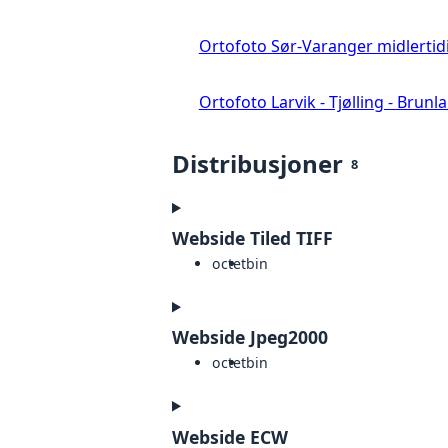
Ortofoto Sør-Varanger midlertid
Ortofoto Larvik - Tjølling - Brunl
Distribusjoner
8
Webside Tiled TIFF
octet
bin
Webside Jpeg2000
octet
bin
Webside ECW