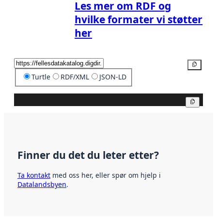
Les mer om RDF og
hvilke formater vi støtter
her
Kopier
Turtle
RDF/XML
JSON-LD
Kopier
Finner du det du leter etter?
Ta kontakt
med oss her, eller spør om hjelp i
Datalandsbyen
.