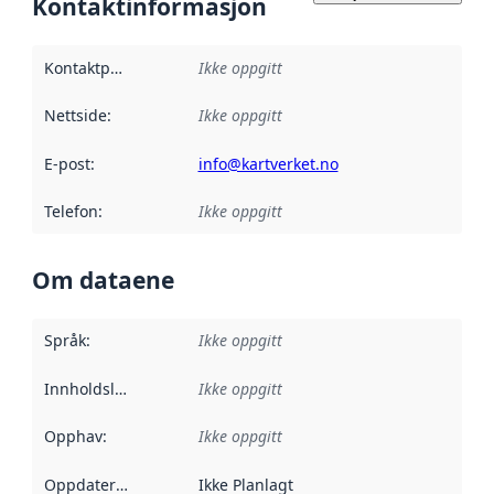
Kontaktinformasjon
Kontaktpunkt
:
Ikke oppgitt
Nettside
:
Ikke oppgitt
E-post
:
info@kartverket.no
Telefon
:
Ikke oppgitt
Om dataene
Språk
:
Ikke oppgitt
Innholdsleverandører
Ikke oppgitt
:
Opphav
:
Ikke oppgitt
Oppdateringsfrekvens
Ikke Planlagt
: