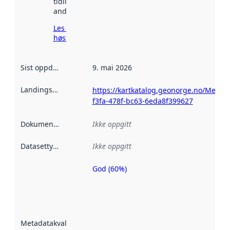
tidligere
andre steder.
Les mer om
høsting her
Sist oppdatert
:
9. mai 2026
Landingsside
:
https://kartkatalog.geonorge.no/Metad
f3fa-478f-bc63-6eda8f399627
Dokumentasjon
:
Ikke oppgitt
Datasettype
:
Ikke oppgitt
God (60%)
Metadatakvalitet
er en indikator
på hvor godt
datasettene er
beskrevet ved
Metadatakvalitet
:
hjelp