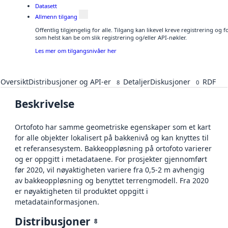
Datasett
Allmenn tilgang
Offentlig tilgjengelig for alle. Tilgang kan likevel kreve registrering og
som helst kan be om slik registrering og/eller API-nøkler.
Les mer om tilgangsnivåer her
Oversikt
Distribusjoner og API-er
Detaljer
Diskusjoner
RDF
8
0
Beskrivelse
Ortofoto har samme geometriske egenskaper som et kart
for alle objekter lokalisert på bakkenivå og kan knyttes til
et referansesystem. Bakkeoppløsning på ortofoto varierer
og er oppgitt i metadataene. For prosjekter gjennomført
før 2020, vil nøyaktigheten variere fra 0,5-2 m avhengig
av bakkeoppløsning og benyttet terrengmodell. Fra 2020
er nøyaktigheten til produktet oppgitt i
metadatainformasjonen.
Distribusjoner
8