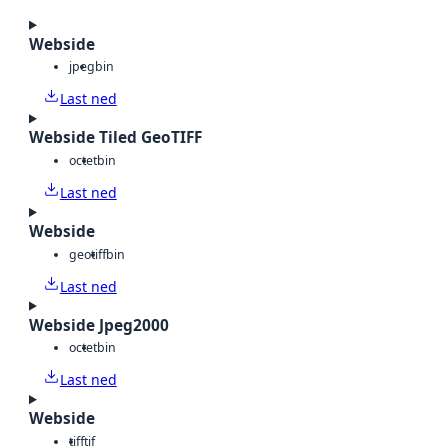
Webside
jpeg
bin
Last ned
Webside Tiled GeoTIFF
octet
bin
Last ned
Webside
geotiff
bin
Last ned
Webside Jpeg2000
octet
bin
Last ned
Webside
tiff
tif