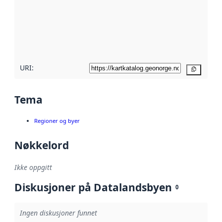
avmetadata.
Les mer om
metadatakvalitet
her
URI:
Kopier
Tema
Regioner og byer
Nøkkelord
Ikke oppgitt
Diskusjoner på Datalandsbyen
0
Ingen diskusjoner funnet