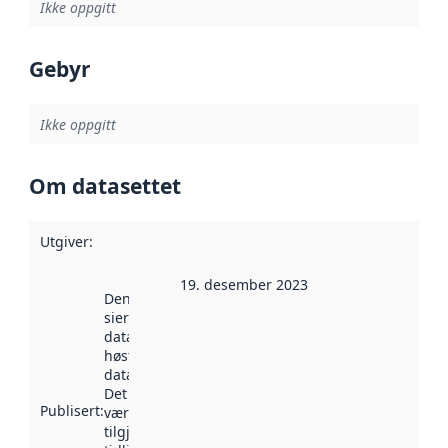
Ikke oppgitt
Gebyr
Ikke oppgitt
Om datasettet
Utgiver
:
19. desember 2023
Denne datoen
sier når
datasettet ble
høstet av
data.norge.no.
Det kan ha
Publisert
:
vært
tilgjengelig