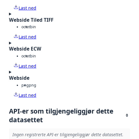
Last ned
Webside Tiled TIFF
octet
bin
Last ned
Webside ECW
octet
bin
Last ned
Webside
png
png
Last ned
API-er som tilgjengeliggjør dette
0
datasettet
Ingen registrerte API-er tilgjengeliggjør dette datasettet.