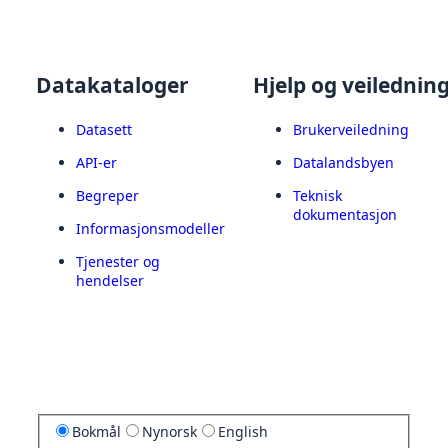
Datakataloger
Hjelp og veilednin
Datasett
Brukerveiledning
API-er
Datalandsbyen
Begreper
Teknisk
dokumentasjon
Informasjonsmodeller
Tjenester og
hendelser
Bokmål
Nynorsk
English