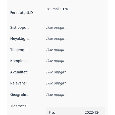
28. mai 1976
Først utgitt
:
Denne datoen sier når dataene i dette datasettet 
Sist oppdatert
:
Ikke oppgitt
Nøyaktighet
:
Ikke oppgitt
Tilgjengelighet
:
Ikke oppgitt
Kompletthet
:
Ikke oppgitt
Aktualitet
:
Ikke oppgitt
Relevans
:
Ikke oppgitt
Geografisk avgrensning
:
Ikke oppgitt
Tidsmessig avgrensning
:
Fra
:
2022-12-