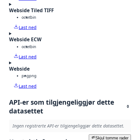
Webside Tiled TIFF
octet
bin
Last ned
Webside ECW
octet
bin
Last ned
Webside
png
png
Last ned
API-er som tilgjengeliggjør dette
0
datasettet
Ingen registrerte API-er tilgjengeliggjør dette datasettet.
Skjul tomme rader