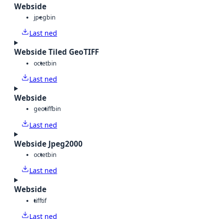
Webside
jpeg
bin
Last ned
Webside Tiled GeoTIFF
octet
bin
Last ned
Webside
geotiff
bin
Last ned
Webside Jpeg2000
octet
bin
Last ned
Webside
tiff
tif
Last ned