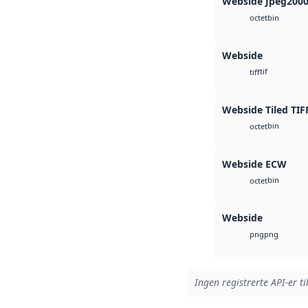
Webside Jpeg200
bin
octet
Webside
tif
tiff
Webside Tiled TIF
bin
octet
Webside ECW
bin
octet
Webside
png
png
Ingen registrerte API-er ti