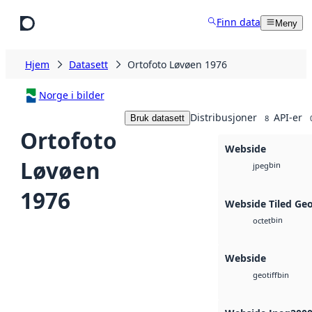
Hopp til hovedinnhold
Finn data
Meny
Hjem
Datasett
Ortofoto Løvøen 1976
Norge i bilder
Distribusjoner
API-er
Bruk datasett
8
Ortofoto
Webside
Løvøen
bin
jpeg
1976
Webside Tiled Ge
bin
octet
Webside
bin
geotiff