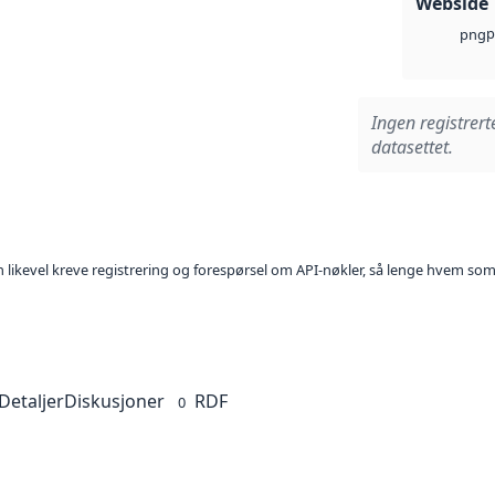
Webside
p
png
Ingen registrert
datasettet.
kan likevel kreve registrering og forespørsel om API-nøkler, så lenge hvem som
Detaljer
Diskusjoner
RDF
0