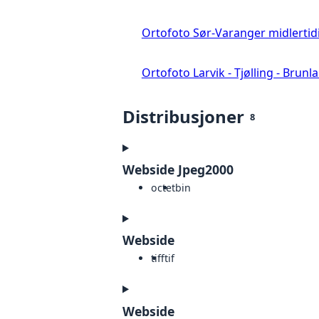
Ortofoto Sør-Varanger midlertid
Ortofoto Larvik - Tjølling - Brunl
Distribusjoner
8
Webside Jpeg2000
octet
bin
Webside
tiff
tif
Webside