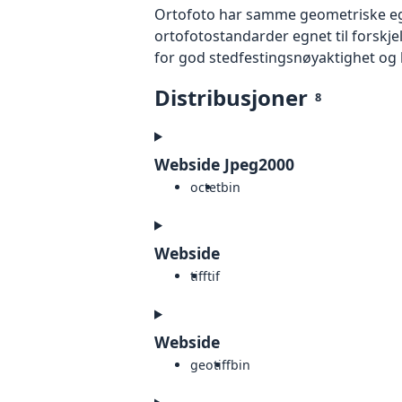
Ortofoto har samme geometriske egen
ortofotostandarder egnet til forskj
for god stedfestingsnøyaktighet og 
Distribusjoner
8
Webside Jpeg2000
octet
bin
Webside
tiff
tif
Webside
geotiff
bin