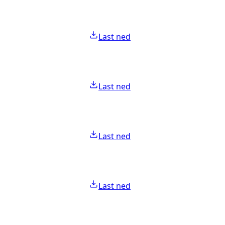
Last ned
Last ned
Last ned
Last ned