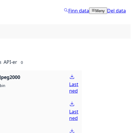
Finn data
Del data
Meny
API-er
8
0
Jpeg2000
Last
bin
ned
Last
ned