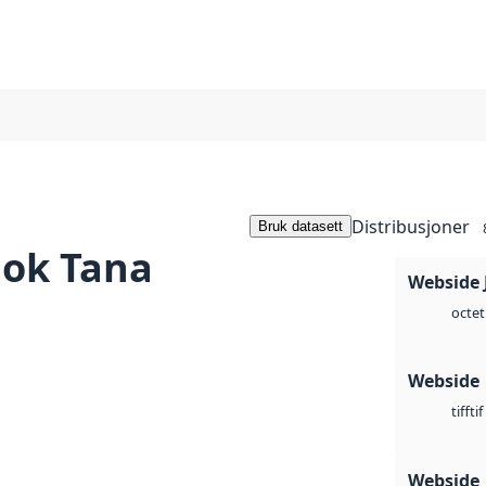
Distribusjoner
Bruk datasett
jok Tana
Webside 
octet
Webside
tif
tiff
Webside