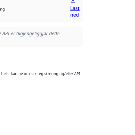
Last
ng
ned
e API-er tilgjengeliggjør dette
 helst kan be om slik registrering og/eller API-