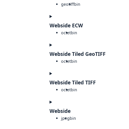
geotiff
bin
Webside ECW
octet
bin
Webside Tiled GeoTIFF
octet
bin
Webside Tiled TIFF
octet
bin
Webside
jpeg
bin