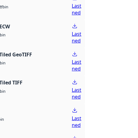
Last
bin
ff
ned
 ECW
Last
bin
ned
Tiled GeoTIFF
Last
bin
ned
Tiled TIFF
Last
bin
ned
Last
bin
ned