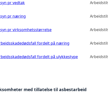
ilsyn pr vedtak
Arbeidsti
ilsyn pr næring
Arbeidsti
tilsyn pr virksomhetsstørrelse
Arbeidsti
 arbeidsskadedødsfall fordelt på næring
Arbeidsti
arbeidsskadedødsfall fordelt på ulykkestype
Arbeidsti
rksomheter med tillatelse til asbestarbeid