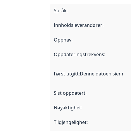
Språk
:
Innholdsleverandører
:
Opphav
:
Oppdateringsfrekvens
:
Først utgitt
:
Denne datoen sier når d
Sist oppdatert
:
Nøyaktighet
:
Tilgjengelighet
: