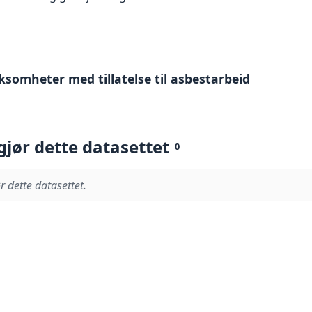
rksomheter med tillatelse til asbestarbeid
gjør dette datasettet
0
r dette datasettet.