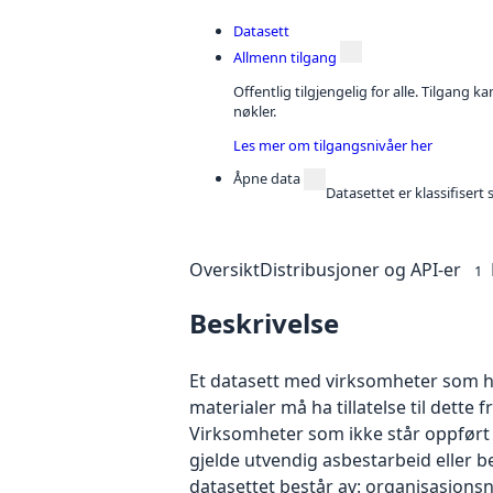
Datasett
Allmenn tilgang
Offentlig tilgjengelig for alle. Tilgang 
nøkler.
Les mer om tilgangsnivåer her
Åpne data
Datasettet er klassifiser
Oversikt
Distribusjoner og API-er
1
Beskrivelse
Et datasett med virksomheter som har
materialer må ha tillatelse til dette 
Virksomheter som ikke står oppført i 
gjelde utvendig asbestarbeid eller 
datasettet består av: organisasjon