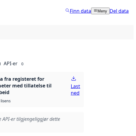
Finn data
Del data
Meny
API-er
1
0
 fra registeret for
ter med tillatelse til
Last
beid
ned
lisens
e API-er tilgjengeliggjør dette