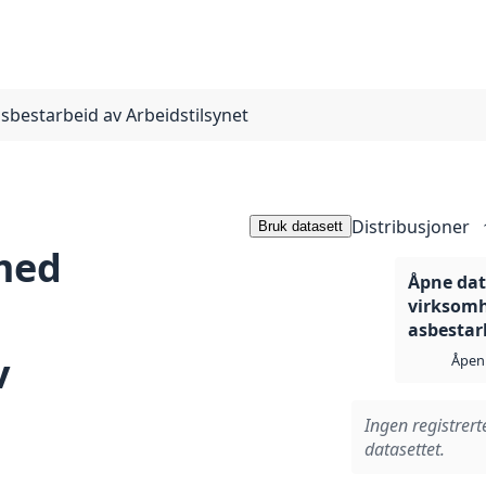
asbestarbeid av Arbeidstilsynet
Distribusjoner
Bruk datasett
med
Åpne data
virksomhe
asbestar
v
Åpen 
Ingen registrert
datasettet.