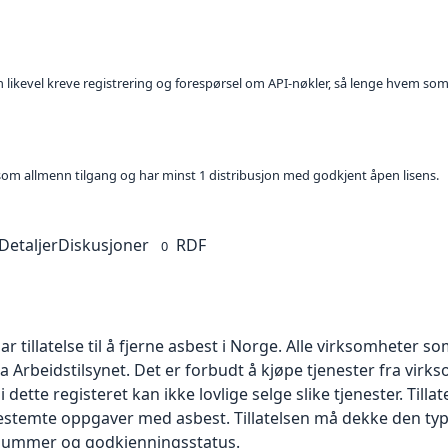
kan likevel kreve registrering og forespørsel om API-nøkler, så lenge hvem som
t som allmenn tilgang og har minst 1 distribusjon med godkjent åpen lisens.
Detaljer
Diskusjoner
RDF
0
 tillatelse til å fjerne asbest i Norge. Alle virksomheter s
fra Arbeidstilsynet. Det er forbudt å kjøpe tjenester fra virk
dette registeret kan ikke lovlige selge slike tjenester. Tilla
bestemte oppgaver med asbest. Tillatelsen må dekke den typ
snummer og godkjenningsstatus.